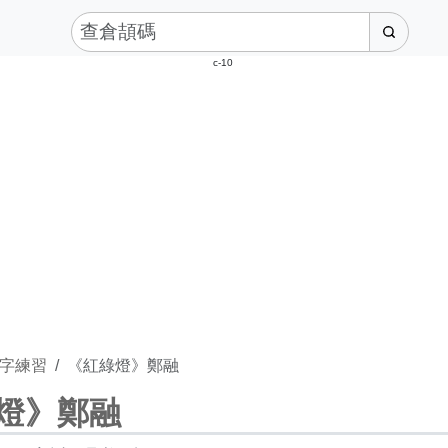
c-10
字練習
《紅綠燈》鄭融
燈》鄭融