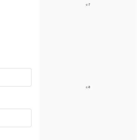
c-7
c-8