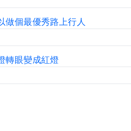
以
做
個
最
優
秀
路
上
行
人
燈
轉
眼
變
成
紅
燈