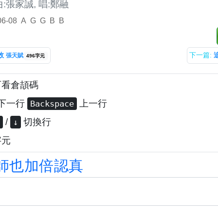
曲:張家誠, 唱:鄭融
06-08
A
G
G
B
B
效
下一篇:
張天賦
496字元
可看倉頡碼
下一行
上一行
Backspace
/
切換行
↓
字元
師
也
加
倍
認
真