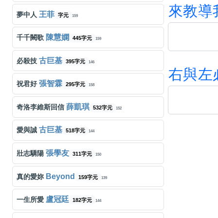
來
教
導
王菲
夢中人
字元
159
陳慧嫻
千千闕歌
445字元
159
古巨基
必殺技
395字元
146
右
與
左
張智霖
祝君好
295字元
158
薛凱琪
奇洛李維斯回信
532字元
152
古巨基
愛與誠
518字元
144
張學友
壯志驕陽
311字元
150
Beyond
真的愛妳
159字元
139
盧冠廷
一生所愛
182字元
144