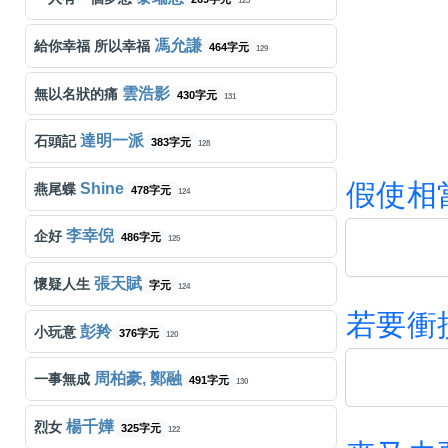
123
馮允謙
給你幸福 所以幸福
464字元
129
雲浩影
無以名狀的痛
430字元
131
達明一派
石頭記
383字元
128
假
使
相
Shine
燕尾蝶
478字元
124
李幸倪
企好
486字元
125
張天賦
懷疑人生
字元
124
若
要
衝
彭羚
小玩意
376字元
120
周柏豪, 鄭融
一事無成
491字元
130
楊千嬅
烈女
325字元
122