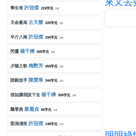
來
又
去
許冠傑
學生哥
219字元
128
古天樂
天命最高
220字元
122
許冠傑
半斤八兩
334字元
124
楊千嬅
閃靈
500字元
120
梅艷芳
夕陽之歌
459字元
126
陳慧琳
誰願放手
344字元
123
楊千嬅
假如讓我說下去
350字元
125
蔡麗貞
飄零燕
66字元
115
許冠傑
梨渦淺笑
148字元
113
明
明
綠