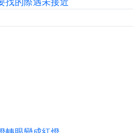
要
找
的
際
遇
未
接
近
燈
轉
眼
變
成
紅
燈