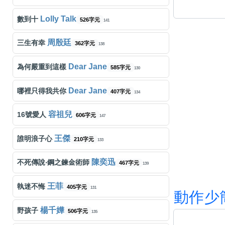
Lolly Talk
數到十
526字元
141
周殷廷
三生有幸
362字元
138
Dear Jane
為何嚴重到這樣
585字元
130
Dear Jane
哪裡只得我共你
407字元
134
容祖兒
16號愛人
606字元
147
王傑
誰明浪子心
210字元
133
陳奕迅
不死傳說‧鋼之鍊金術師
467字元
139
王菲
執迷不悔
405字元
131
動
作
少
楊千嬅
野孩子
506字元
135