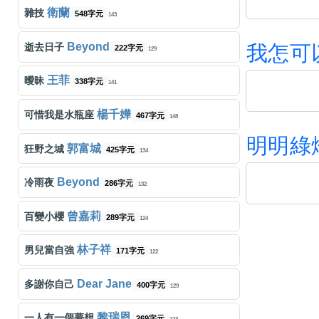
衛蘭
雜技
548字元
143
Beyond
逝去日子
我
怎
可
222字元
129
王菲
曖昧
338字元
141
楊千嬅
可惜我是水瓶座
467字元
148
明
明
綠
郭富城
狂野之城
425字元
134
Beyond
冷雨夜
286字元
132
曾嘉莉
百變小櫻
289字元
124
林子祥
男兒當自強
171字元
122
Dear Jane
多謝你自己
400字元
129
黎瑞恩
一人有一個夢想
269字元