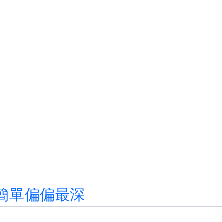
簡
單
偏
偏
最
深