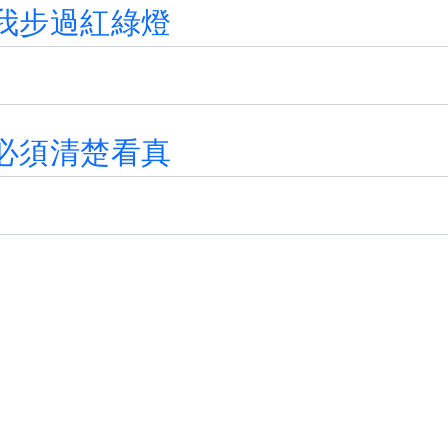
我
步
過
紅
綠
燈
必
須
清
楚
看
真