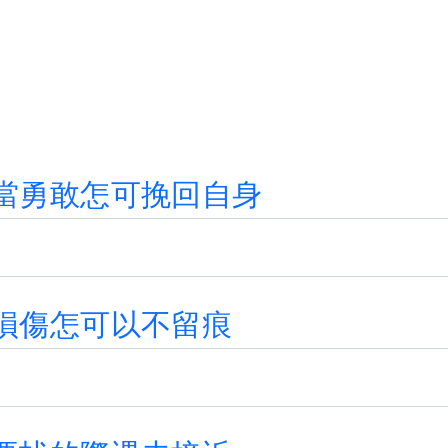
當
勇
敢
怎
可
挽
回
自
身
損
傷
怎
可
以
不
留
痕