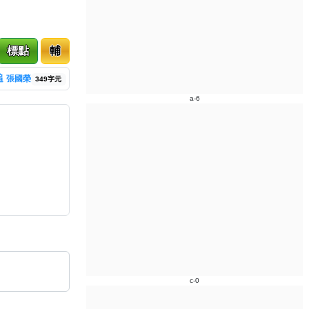
標點
輔
追
張國榮
349字元
a-6
c-0