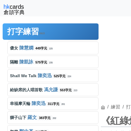
hk
cards
王菲
郵差
150字元
231
倉頡字典
容祖兒
心淡
484字元
230
打字練習
張天賦
說謊者
18623
472字元
222
陳慧嫻
傻女
449字元
225
陳凱詠
隔離
575字元
235
陳奕迅
Shall We Talk
525字元
224
馮允謙
給缺席的人唱首歌
553字元
213
陳奕迅
幸福摩天輪
311字元
201
練習
打
羅文
獅子山下
《紅綠
383字元
202