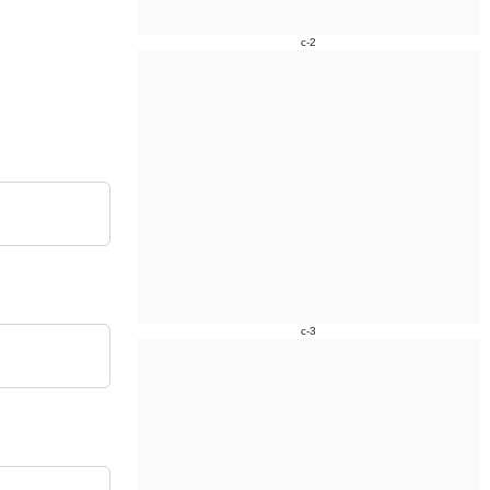
c-2
c-3