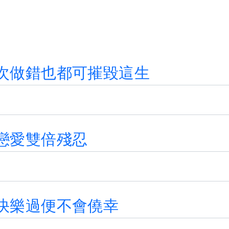
次
做
錯
也
都
可
摧
毀
這
生
戀
愛
雙
倍
殘
忍
快
樂
過
便
不
會
僥
幸