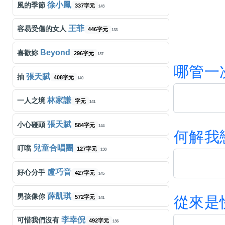
徐小鳳
風的季節
337字元
143
王菲
容易受傷的女人
446字元
133
Beyond
喜歡妳
296字元
137
哪
管
一
張天賦
抽
408字元
140
林家謙
一人之境
字元
141
張天賦
小心碰頭
584字元
144
何
解
我
兒童合唱團
叮噹
127字元
138
盧巧音
好心分手
427字元
145
薛凱琪
男孩像你
572字元
從
來
是
141
李幸倪
可惜我們沒有
492字元
136