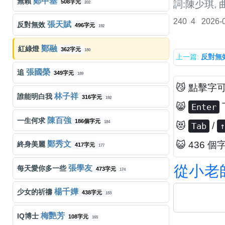
鄭中基
無賴
508字元
詞:陳少琪, 
202
240
4
2026-
張天賦
反對無效
496字元
192
鄭融
紅綠燈
362字元
180
上一篇:
反對無
張國榮
追
349字元
189
😼 點擊字
林子祥
誰能明白我
316字元
192
😸
Enter
陳百強
一生何求
186個字元
184
😻
/
Tab
↑
😺 436 個
鄭秀文
終身美麗
417字元
177
從
小
老
張學友
每天愛你多一些
473字元
174
楊千嬅
少女的祈禱
438字元
153
梅艷芳
IQ博士
108字元
165