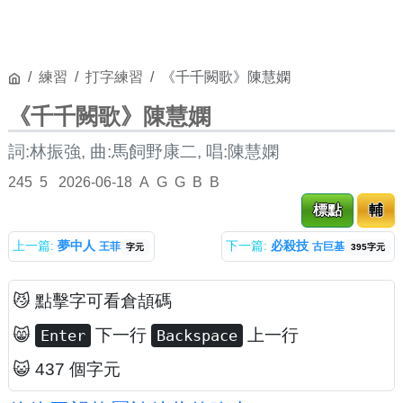
練習
打字練習
《千千闕歌》陳慧嫻
《千千闕歌》陳慧嫻
詞:林振強, 曲:馬飼野康二, 唱:陳慧嫻
245
5
2026-06-18
A
G
G
B
B
標點
輔
上一篇:
夢中人
下一篇:
必殺技
王菲
古巨基
字元
395字元
😼 點擊字可看倉頡碼
😸
下一行
上一行
Enter
Backspace
😺 437 個字元