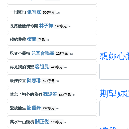
張智霖
十指緊扣
506字元
104
林子祥
長路漫漫伴你闖
126字元
95
衛蘭
殘酷遊戲
字元
94
兒童合唱團
忍者小靈精
想
妳
心
127字元
100
容祖兒
再見我的初戀
477字元
89
陳慧琳
最佳位置
407字元
90
期
望
妳
魏浚笙
遺忘了初心的我們
562字元
93
謝霆鋒
愛後餘生
290字元
97
關正傑
萬水千山縱橫
107字元
90