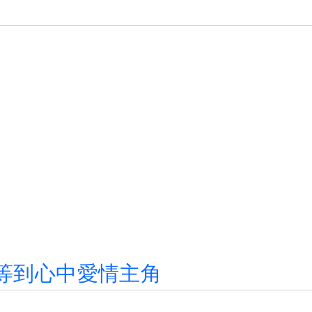
等
到
心
中
愛
情
主
角