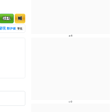
標點
輔
發現
鄭伊健
字元
a-6
c-0