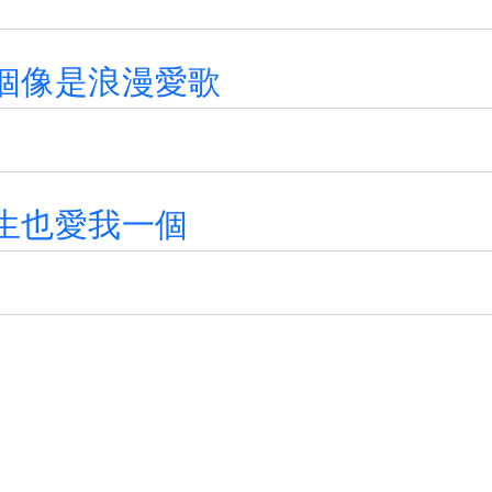
個
像
是
浪
漫
愛
歌
生
也
愛
我
一
個