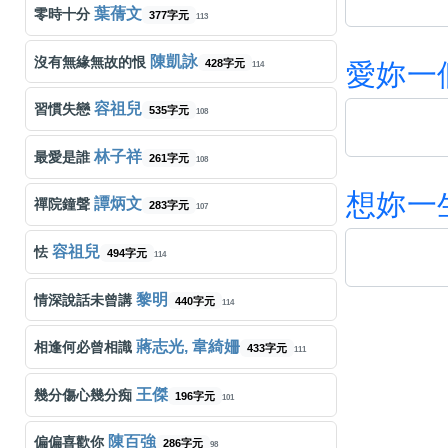
葉蒨文
零時十分
377字元
113
陳凱詠
沒有無緣無故的恨
428字元
愛
妳
一
114
容祖兒
習慣失戀
535字元
108
林子祥
最愛是誰
261字元
108
想
妳
一
譚炳文
禪院鐘聲
283字元
107
容祖兒
怯
494字元
114
黎明
情深說話未曾講
440字元
114
蔣志光, 韋綺姍
相逢何必曾相識
433字元
111
王傑
幾分傷心幾分痴
196字元
101
陳百強
偏偏喜歡你
286字元
98