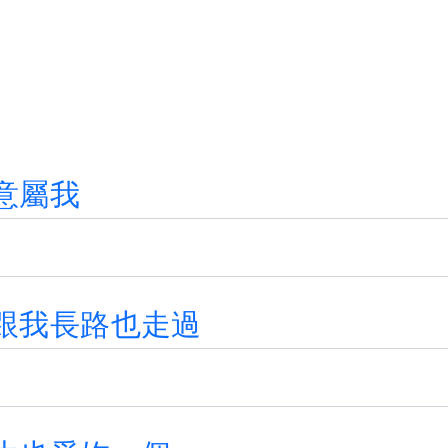
意
屬
我
跟
我
長
路
也
走
過