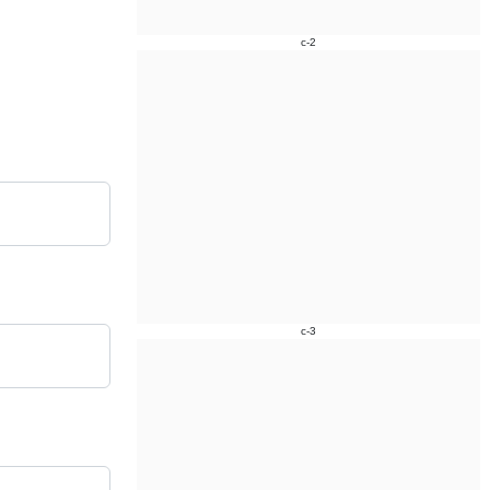
c-2
c-3