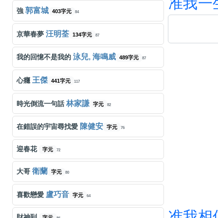
准
我
一
郭富城
強
403字元
84
汪明荃
京華春夢
134字元
87
泳兒, 海鳴威
我的回憶不是我的
489字元
87
王傑
心癮
441字元
117
林家謙
時光倒流一句話
字元
82
陳健安
在錯誤的宇宙尋找愛
字元
76
迎春花
字元
72
衛蘭
大哥
字元
80
盧巧音
喜歡戀愛
字元
64
准
我
相
財神到
字元