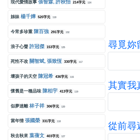
張智霖, 許秋怡
現代愛情故事
214字元
124
楊千嬅
姊妹
520字元
118
陳百強
今宵多珍重
291字元
132
尋
覓
妳
許冠傑
浪子心聲
153字元
125
關智斌, 張致恆
死性不改
330字元
117
陳冠希
壞孩子的天空
436字元
115
其
實
我
陳柏宇
懷舊是一種品味
413字元
119
林子祥
似夢迷離
306字元
120
張國榮
當年情
331字元
118
從
前
尋
葉蒨文
秋去秋來
403字元
127