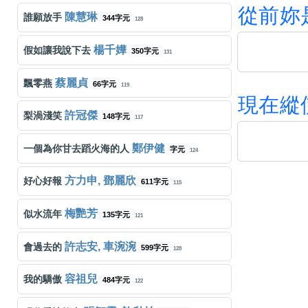
從
前
妳
陳慧琳
誰願放手
344字元
128
楊千嬅
假如讓我說下去
350字元
131
蔡麗貞
飄零燕
66字元
119
現
在
縱
許冠傑
梨渦淺笑
148字元
117
鄭伊健
一個為你甘去蹈火海的人
字元
124
方力申, 鄧麗欣
好心好報
611字元
115
梅艷芳
似水流年
135字元
121
許志安, 車涴涴
會過去的
599字元
128
容祖兒
我的驕傲
484字元
122