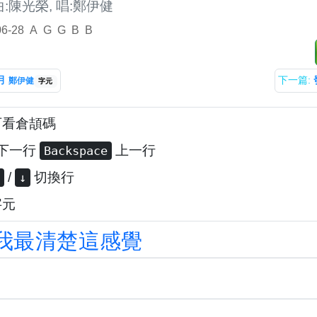
曲:陳光榮, 唱:鄭伊健
06-28
A
G
G
B
B
月
下一篇:
鄭伊健
字元
可看倉頡碼
下一行
上一行
Backspace
/
切換行
↓
字元
我
最
清
楚
這
感
覺