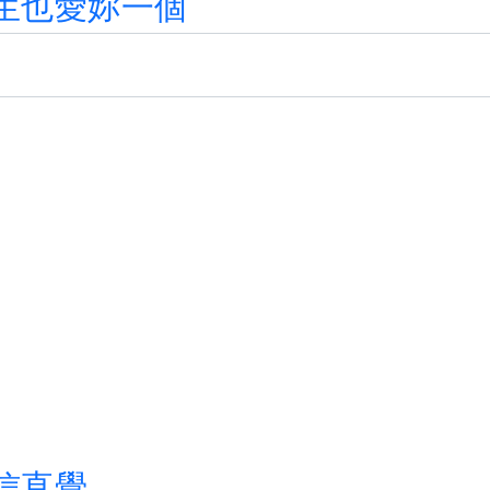
生
也
愛
妳
一
個
信
直
覺