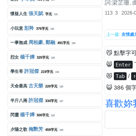
詞:梁芷珊, 
113
3
2026-
張天賦
懷疑人生
字元
131
彭羚
小玩意
376字元
123
上一篇:
友情歲
周柏豪, 鄭融
一事無成
491字元
134
😼 點擊字
楊千嬅
烈女
325字元
125
😸
Enter
許冠傑
學生哥
219字元
134
😻
/
Tab
↑
古天樂
天命最高
220字元
😺 386 個
125
許冠傑
半斤八兩
喜
歡
妳
334字元
127
楊千嬅
閃靈
500字元
122
梅艷芳
夕陽之歌
459字元
129