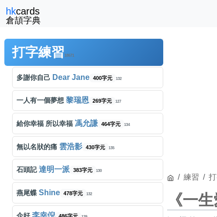
Beyond
冷雨夜
hk
cards
286字元
136
倉頡字典
曾嘉莉
百變小櫻
289字元
131
打字練習
林子祥
男兒當自強
171字元
18671
124
Dear Jane
多謝你自己
400字元
132
黎瑞恩
一人有一個夢想
269字元
127
馮允謙
給你幸福 所以幸福
464字元
134
雲浩影
無以名狀的痛
430字元
135
達明一派
石頭記
383字元
130
練習
打
Shine
燕尾蝶
478字元
《一生
132
李幸倪
企好
486字元
129