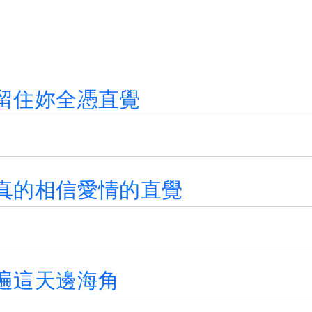
留
住
妳
全
憑
直
覺
真
的
相
信
愛
情
的
直
覺
遍
這
天
邊
海
角