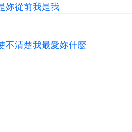
是
妳
從
前
我
是
我
使
不
清
楚
我
最
愛
妳
什
麼