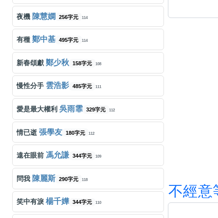
陳慧嫻
夜機
256字元
114
鄭中基
有種
495字元
114
鄭少秋
新春頌獻
158字元
108
雲浩影
慢性分手
485字元
111
吳雨霏
愛是最大權利
329字元
112
張學友
情已逝
180字元
112
馮允謙
遠在眼前
344字元
109
陳麗斯
問我
290字元
118
不
經
意
楊千嬅
笑中有淚
344字元
110