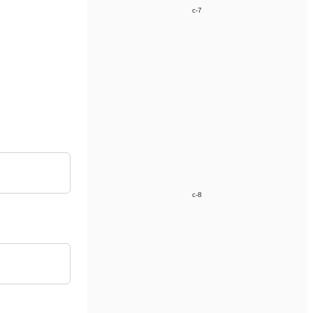
c-7
c-8