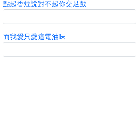
點
起
香
煙
說
對
不
起
你
交
足
戲
而
我
愛
只
愛
這
電
油
味