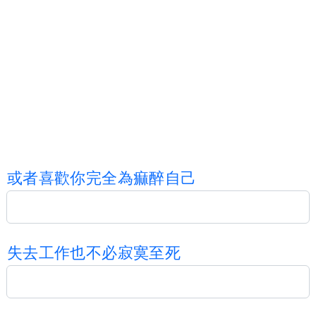
或
者
喜
歡
你
完
全
為
痲
醉
自
己
失
去
工
作
也
不
必
寂
寞
至
死