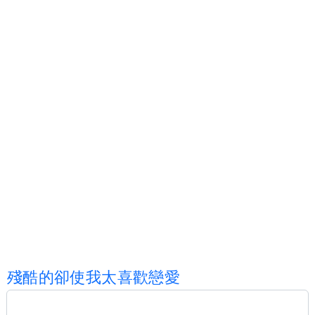
殘
酷
的
卻
使
我
太
喜
歡
戀
愛