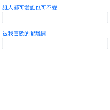
誰
人
都
可
愛
誰
也
可
不
愛
被
我
喜
歡
的
都
離
開