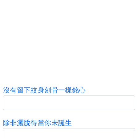
沒
有
留
下
紋
身
刻
骨
一
樣
銘
心
除
非
灑
脫
得
當
你
未
誕
生