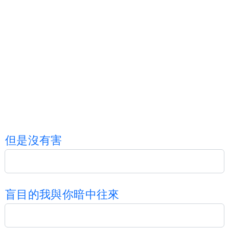
但
是
沒
有
害
盲
目
的
我
與
你
暗
中
往
來