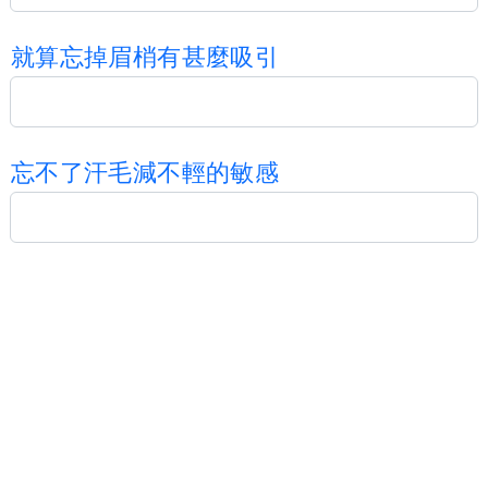
就
算
忘
掉
眉
梢
有
甚
麼
吸
引
忘
不
了
汗
毛
減
不
輕
的
敏
感