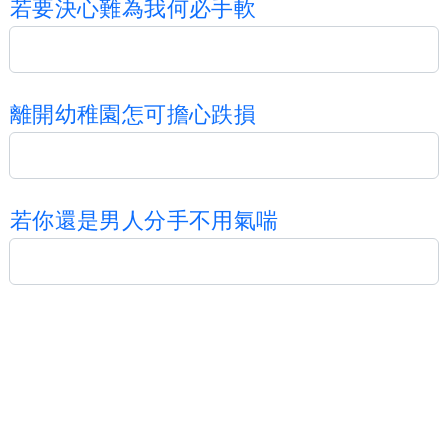
若
要
決
心
難
為
我
何
必
手
軟
離
開
幼
稚
園
怎
可
擔
心
跌
損
若
你
還
是
男
人
分
手
不
用
氣
喘