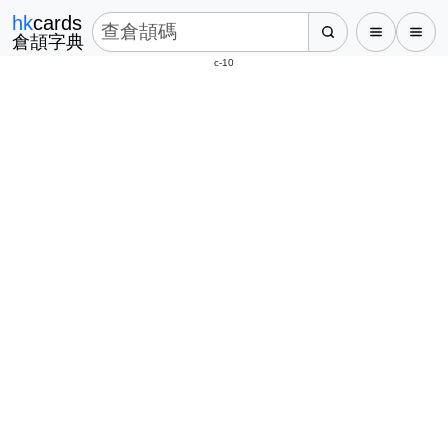
hk
cards
倉頡字典
c-10