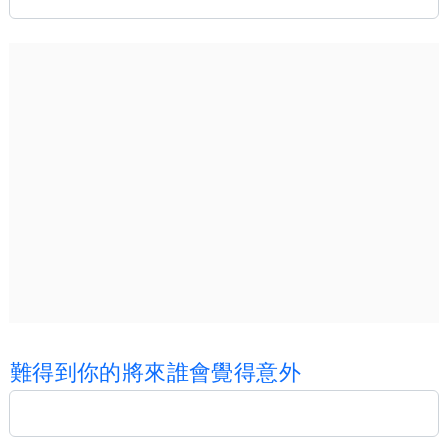
難
得
到
你
的
將
來
誰
會
覺
得
意
外