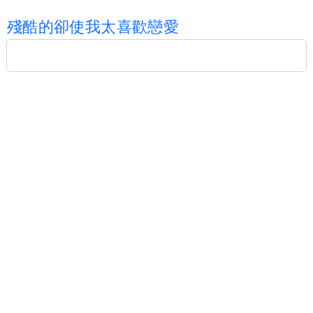
殘
酷
的
卻
使
我
太
喜
歡
戀
愛