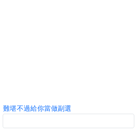
難
堪
不
過
給
你
當
做
副
選