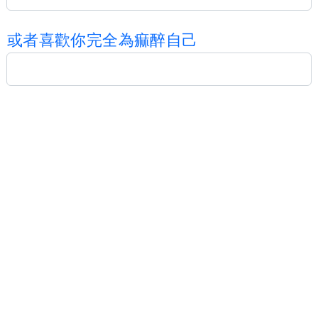
或
者
喜
歡
你
完
全
為
痲
醉
自
己