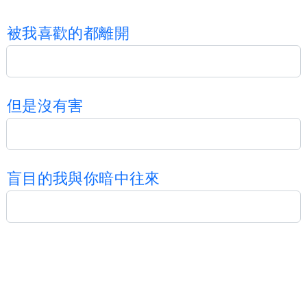
被
我
喜
歡
的
都
離
開
但
是
沒
有
害
盲
目
的
我
與
你
暗
中
往
來