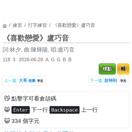
練習
打字練習
《喜歡戀愛》盧巧音
《喜歡戀愛》盧巧音
詞:林夕, 曲:陳輝陽, 唱:盧巧音
118
3
2026-06-28
A
G
G
B
B
標點
輔
上一篇:
大哥
下一篇:
財神到
衛蘭
字元
字元
😼 點擊字可看倉頡碼
😸
下一行
上一行
Enter
Backspace
😺 334 個字元