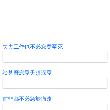
失
去
工
作
也
不
必
寂
寞
至
死
談
甚
麼
戀
愛
毋
須
深
愛
前
非
都
不
必
急
於
痛
改