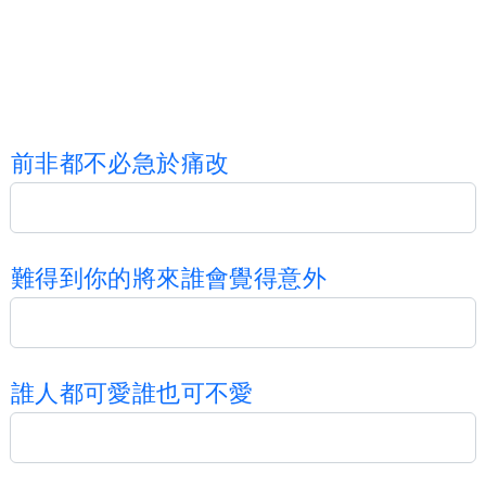
前
非
都
不
必
急
於
痛
改
難
得
到
你
的
將
來
誰
會
覺
得
意
外
誰
人
都
可
愛
誰
也
可
不
愛