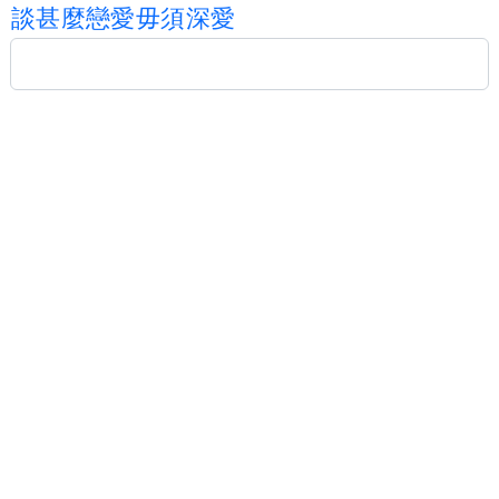
談
甚
麼
戀
愛
毋
須
深
愛