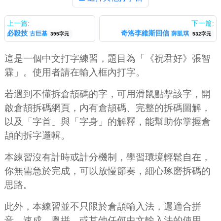
上一篇:
下一篇:
必殺技
奇洛李維斯回信
古巨基
薛凱琪
395字元
532字元
這是一個中文打字練習，題目為「《祝君好》張智
霖」。使用者請在輸入框內打字。
若遇到不懂拆倉頡碼的字，可用滑鼠點擊該字，開
啟倉頡拆碼網頁，內有倉頡碼、完整的拆碼圖解，
以及「字首」與「字身」的解釋，能幫助你掌握倉
頡的拆字邏輯。
本練習沒有計時或計分機制，學習環境輕鬆自在，
你無需急於完成，可以放慢節奏，細心琢磨拆碼的
思路。
此外，本練習並不只限於倉頡輸入法，還適合拼
音、速成、粵拼，或其他任何中文輸入法的使用