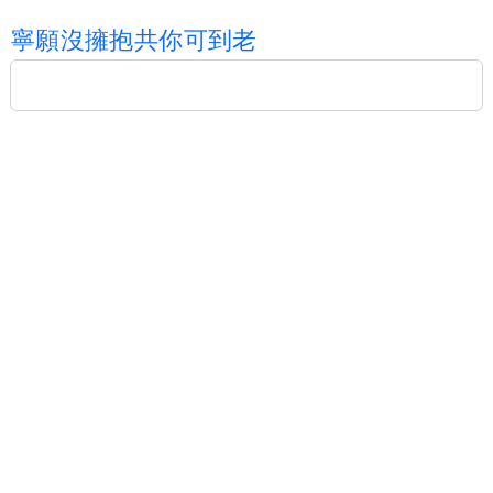
寧
願
沒
擁
抱
共
你
可
到
老