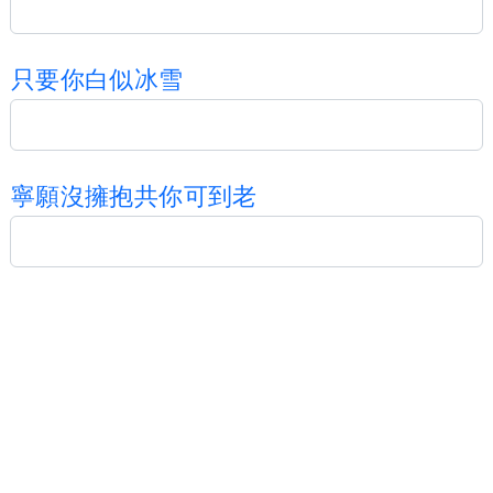
只
要
你
白
似
冰
雪
寧
願
沒
擁
抱
共
你
可
到
老