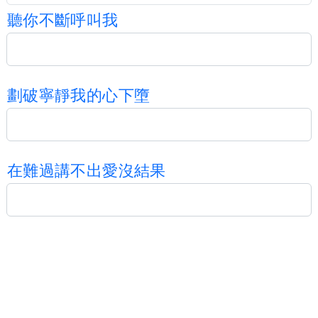
聽
你
不
斷
呼
叫
我
劃
破
寧
靜
我
的
心
下
墮
在
難
過
講
不
出
愛
沒
結
果