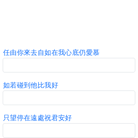
任
由
你
來
去
自
如
在
我
心
底
仍
愛
慕
如
若
碰
到
他
比
我
好
只
望
停
在
遠
處
祝
君
安
好