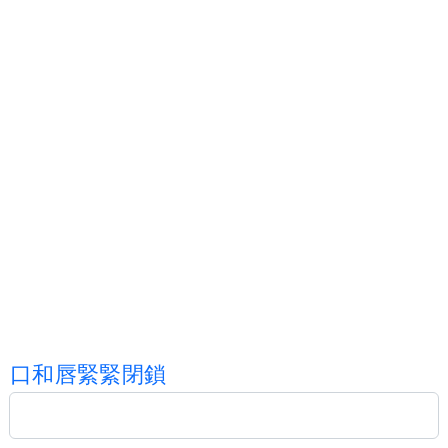
口
和
唇
緊
緊
閉
鎖