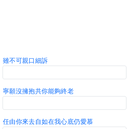
雖
不
可
親
口
細
訴
寧
願
沒
擁
抱
共
你
能
夠
終
老
任
由
你
來
去
自
如
在
我
心
底
仍
愛
慕