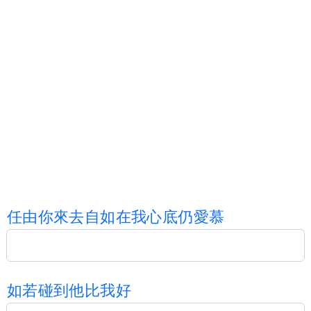
任
由
你
來
去
自
如
在
我
心
底
仍
愛
慕
如
若
碰
到
他
比
我
好