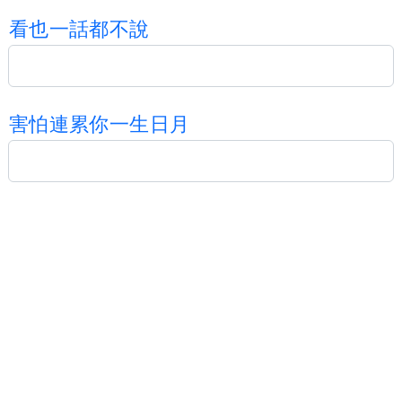
看
也
一
話
都
不
說
害
怕
連
累
你
一
生
日
月