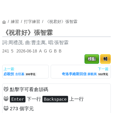
練習
打字練習
《祝君好》張智霖
《祝君好》張智霖
詞:周禮茂, 曲:曹圭萬, 唱:張智霖
241
5
2026-06-18
A
G
G
B
B
標點
輔
上一篇:
下一篇:
必殺技
奇洛李維斯回信
古巨基
薛凱琪
395字元
532字元
😼 點擊字可看倉頡碼
😸
下一行
上一行
Enter
Backspace
😺 273 個字元