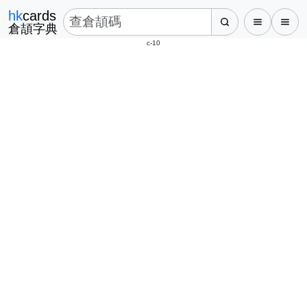
hk
cards
倉頡字典
c-10