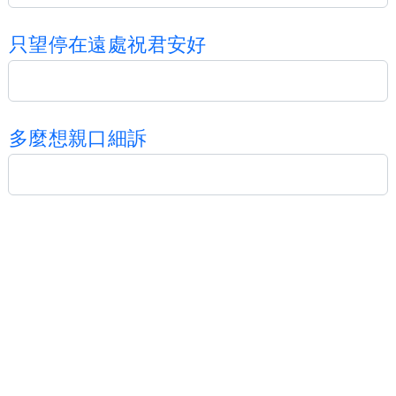
只
望
停
在
遠
處
祝
君
安
好
多
麼
想
親
口
細
訴