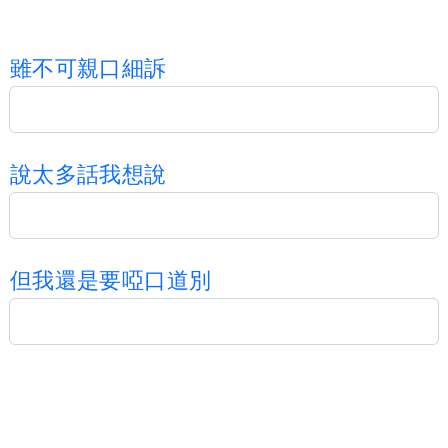
雖
不
可
親
口
細
訴
說
太
多
話
我
想
說
但
我
還
是
要
啞
口
道
別