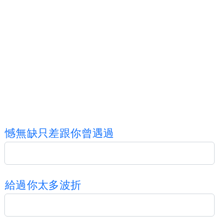
憾
無
缺
只
差
跟
你
曾
遇
過
給
過
你
太
多
波
折