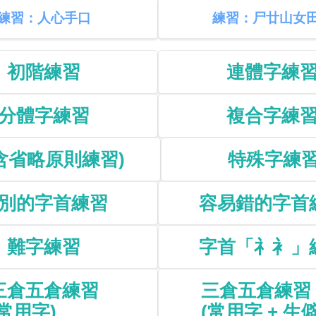
練習：人心手口
練習：尸廿山女
初階練習
連體字練
分體字練習
複合字練
含省略原則練習)
特殊字練
別的字首練習
容易錯的字首
難字練習
字首「礻衤」
三倉五倉練習
三倉五倉練習
(常用字)
(常用字 + 生