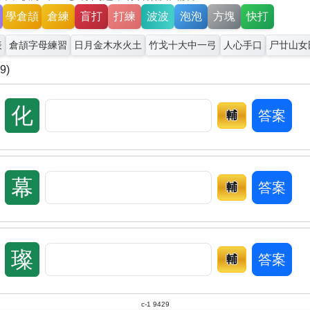
學倉頡
倉練
盲打
打練
波波
泡泡
方塊
快打
表
倉頡字母練習
日月金木水火土
竹戈十大中一弓
人心手口
尸廿山女
9)
化
答案
輔
幕
答案
輔
璨
答案
輔
c-1 9429