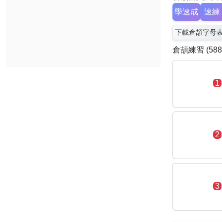
學速成
速練
下載倉頡字母
倉頡練習 (588
1
2
3