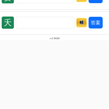
夭
答案
輔
c-2 9429