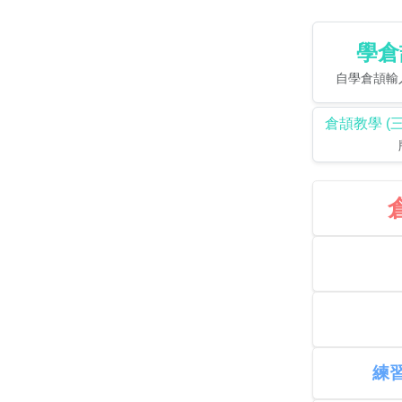
學倉
自學倉頡輸入
倉頡教學 (
練