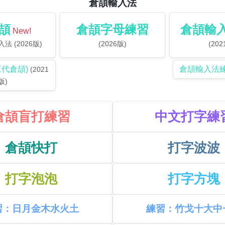
倉頡輸入法
頡
倉頡字母練習
倉頡輸
New!
法 (2026版)
(2026版)
(202
三代倉頡)
倉頡輸入法
(2021
版)
倉頡盲打練習
中文打字練
倉頡快打
打字波波
打字泡泡
打字方塊
習：日月金木水火土
練習：竹戈十大中