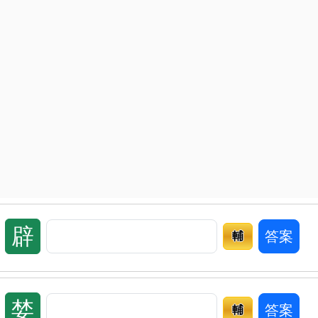
辟
答案
輔
婪
答案
輔