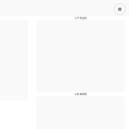
c-7 5162
c-8 6608