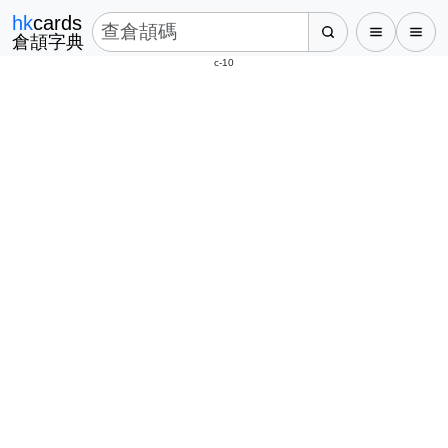
hk
cards
倉頡字典
c-10