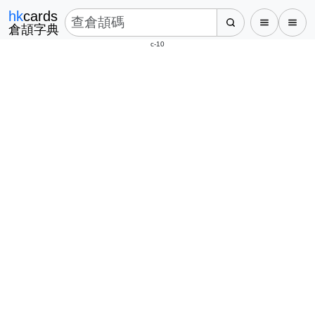
hk
cards
倉頡字典
c-10