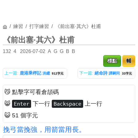
練習
打字練習
《前出塞·其六》杜甫
《前出塞·其六》杜甫
132
4
2026-07-02
A
G
G
B
B
標點
輔
上一篇:
鹿港乘桴記
下一篇:
絕命詩
洪繻
譚嗣同
912字元
33字元
😼 點擊字可看倉頡碼
😸
下一行
上一行
Enter
Backspace
😺 51 個字元
挽
弓
當
挽
強
，
用
箭
當
用
長
。