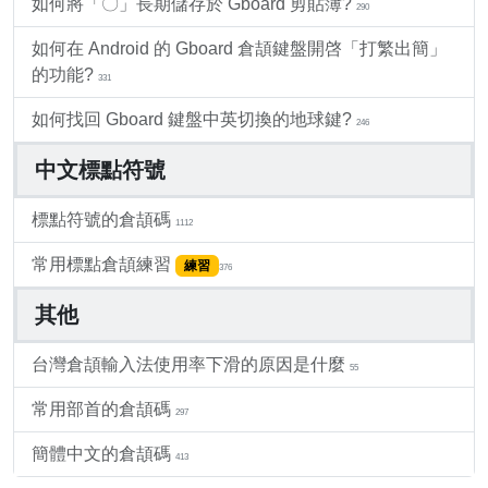
如何將「〇」長期儲存於 Gboard 剪貼簿?
290
如何在 Android 的 Gboard 倉頡鍵盤開啓「打繁出簡」
的功能?
331
如何找回 Gboard 鍵盤中英切換的地球鍵?
246
中文標點符號
標點符號的倉頡碼
1112
常用標點倉頡練習
練習
376
其他
台灣倉頡輸入法使用率下滑的原因是什麼
55
常用部首的倉頡碼
297
簡體中文的倉頡碼
413