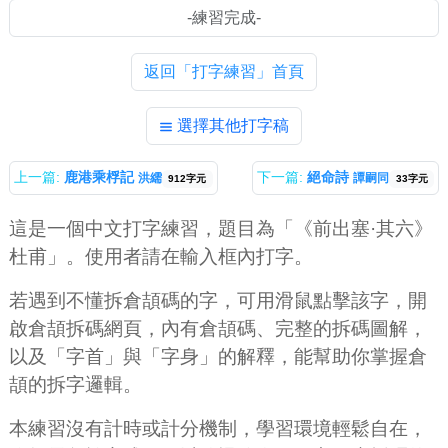
返回「打字練習」首頁
選擇其他打字稿
上一篇:
鹿港乘桴記
下一篇:
絕命詩
洪繻
譚嗣同
912字元
33字元
這是一個中文打字練習，題目為「《前出塞·其六》
杜甫」。使用者請在輸入框內打字。
若遇到不懂拆倉頡碼的字，可用滑鼠點擊該字，開
啟倉頡拆碼網頁，內有倉頡碼、完整的拆碼圖解，
以及「字首」與「字身」的解釋，能幫助你掌握倉
頡的拆字邏輯。
本練習沒有計時或計分機制，學習環境輕鬆自在，