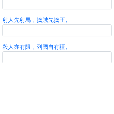
射
人
先
射
馬
，
擒
賊
先
擒
王
。
殺
人
亦
有
限
，
列
國
自
有
疆
。