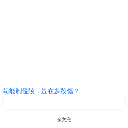
苟
能
制
侵
陵
，
豈
在
多
殺
傷
？
-全文完-