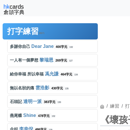
Beyond
冷雨夜
hk
cards
286字元
136
倉頡字典
曾嘉莉
百變小櫻
289字元
131
打字練習
林子祥
男兒當自強
171字元
18671
124
Dear Jane
多謝你自己
400字元
132
黎瑞恩
一人有一個夢想
269字元
127
馮允謙
給你幸福 所以幸福
464字元
134
雲浩影
無以名狀的痛
430字元
135
達明一派
石頭記
383字元
130
練習
打
Shine
燕尾蝶
478字元
《壞孩
132
李幸倪
企好
486字元
129