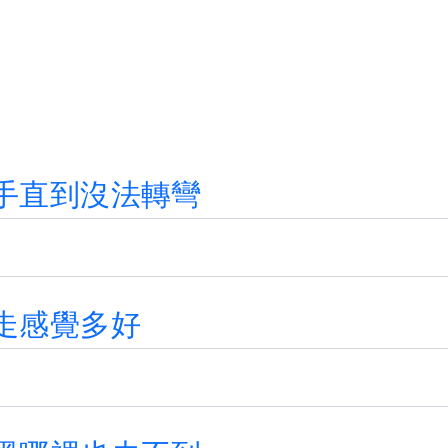
手
直
到
沒
法
轉
彎
走
感
覺
多
好