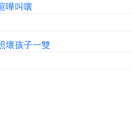
喧
嘩
叫
嚷
照
壞
孩
子
一
雙