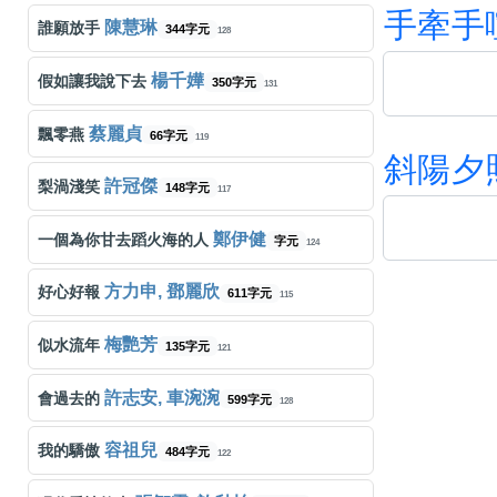
手
牽
手
陳慧琳
誰願放手
344字元
128
楊千嬅
假如讓我說下去
350字元
131
蔡麗貞
飄零燕
66字元
119
斜
陽
夕
許冠傑
梨渦淺笑
148字元
117
鄭伊健
一個為你甘去蹈火海的人
字元
124
方力申, 鄧麗欣
好心好報
611字元
115
梅艷芳
似水流年
135字元
121
許志安, 車涴涴
會過去的
599字元
128
容祖兒
我的驕傲
484字元
122