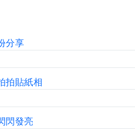
份
分
享
拍
拍
貼
紙
相
閃
閃
發
亮