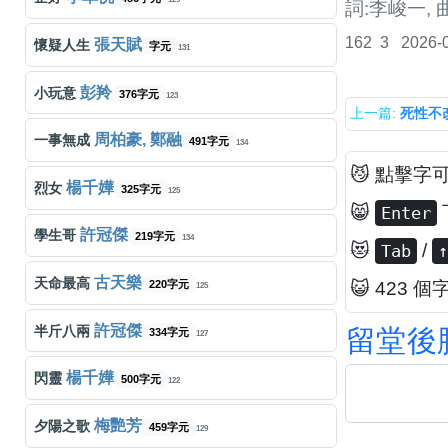
詞:李峻一, 
162
3
2026-
張天賦
懷疑人生
字元
131
彭羚
小玩意
376字元
123
上一篇:
死性不
周柏豪, 鄭融
一事無成
491字元
134
😼 點擊字
楊千嬅
烈女
325字元
125
😸
Enter
許冠傑
學生哥
219字元
134
😻
/
Tab
↑
古天樂
天命最高
220字元
😺 423 個
125
許冠傑
半斤八兩
留
堂
後
334字元
127
楊千嬅
閃靈
500字元
122
梅艷芳
夕陽之歌
459字元
129