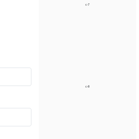
c-7
c-8