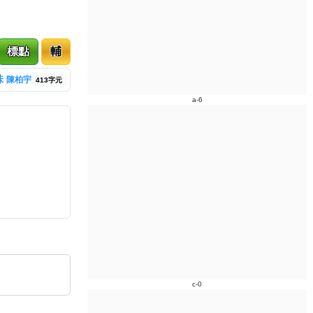
標點
輔
味
陳柏宇
413字元
a-6
c-0