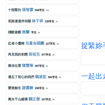
張智霖
十指緊扣
506字元
100
林子祥
長路漫漫伴你闖
126字元
91
衛蘭
殘酷遊戲
字元
89
兒童合唱團
忍者小靈精
捉
緊
妳
127字元
98
容祖兒
再見我的初戀
477字元
85
陳慧琳
最佳位置
407字元
86
一
起
出
魏浚笙
遺忘了初心的我們
562字元
89
謝霆鋒
愛後餘生
290字元
92
關正傑
萬水千山縱橫
107字元
88