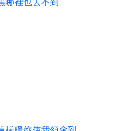
黑
哪
裡
也
去
不
到
這
樣
暖
妳
使
我
領
會
到