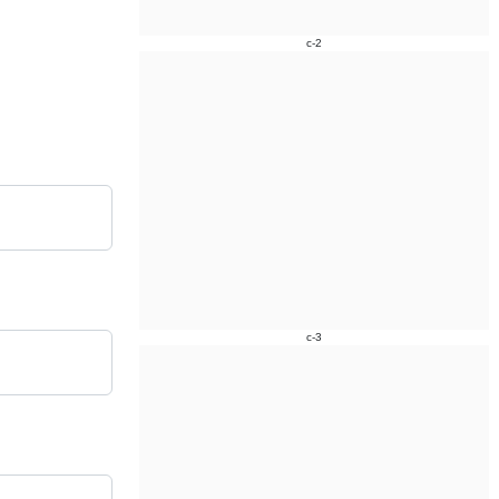
c-2
c-3