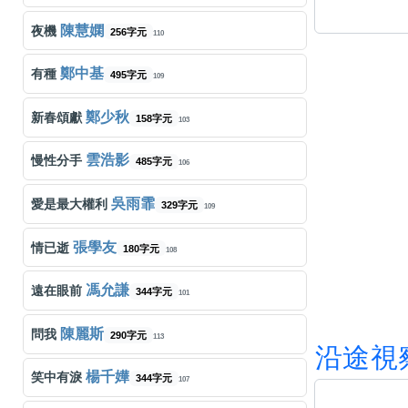
陳慧嫻
夜機
256字元
110
鄭中基
有種
495字元
109
鄭少秋
新春頌獻
158字元
103
雲浩影
慢性分手
485字元
106
吳雨霏
愛是最大權利
329字元
109
張學友
情已逝
180字元
108
馮允謙
遠在眼前
344字元
101
陳麗斯
問我
290字元
113
沿
途
視
楊千嬅
笑中有淚
344字元
107