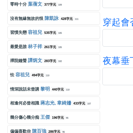
葉蒨文
零時十分
377字元
109
陳凱詠
沒有無緣無故的恨
428字元
穿
起
會
111
容祖兒
習慣失戀
535字元
105
林子祥
最愛是誰
261字元
105
夜
幕
垂
譚炳文
禪院鐘聲
283字元
102
容祖兒
怯
494字元
110
黎明
情深說話未曾講
440字元
110
蔣志光, 韋綺姍
相逢何必曾相識
433字元
107
王傑
幾分傷心幾分痴
196字元
95
陳百強
偏偏喜歡你
286字元
96