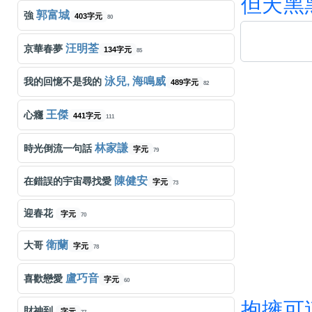
但
天
黑
郭富城
強
403字元
80
汪明荃
京華春夢
134字元
85
泳兒, 海鳴威
我的回憶不是我的
489字元
82
王傑
心癮
441字元
111
林家謙
時光倒流一句話
字元
79
陳健安
在錯誤的宇宙尋找愛
字元
73
迎春花
字元
70
衛蘭
大哥
字元
78
盧巧音
喜歡戀愛
字元
60
抱
擁
可
財神到
字元