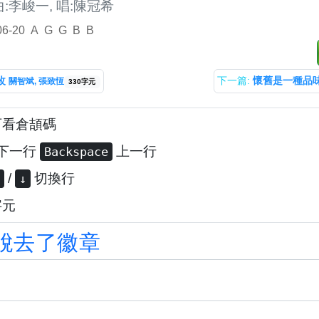
曲:李峻一, 唱:陳冠希
06-20
A
G
G
B
B
改
下一篇:
懷舊是一種品
關智斌, 張致恆
330字元
可看倉頡碼
下一行
上一行
Backspace
/
切換行
↓
字元
脫
去
了
徽
章