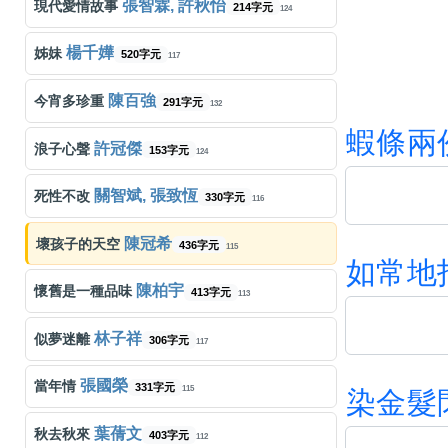
張智霖, 許秋怡
現代愛情故事
214字元
124
楊千嬅
姊妹
520字元
117
陳百強
今宵多珍重
291字元
132
蝦
條
兩
許冠傑
浪子心聲
153字元
124
關智斌, 張致恆
死性不改
330字元
116
陳冠希
壞孩子的天空
436字元
115
如
常
地
陳柏宇
懷舊是一種品味
413字元
113
林子祥
似夢迷離
306字元
117
張國榮
當年情
331字元
115
染
金
髮
葉蒨文
秋去秋來
403字元
112