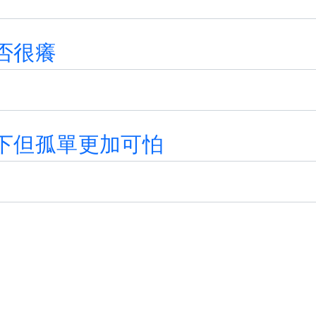
否
很
癢
下
但
孤
單
更
加
可
怕