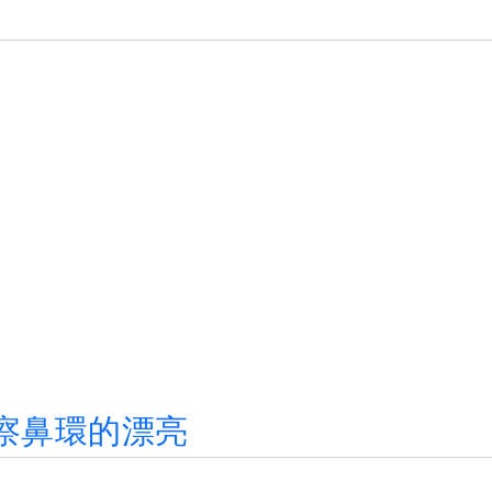
察
鼻
環
的
漂
亮