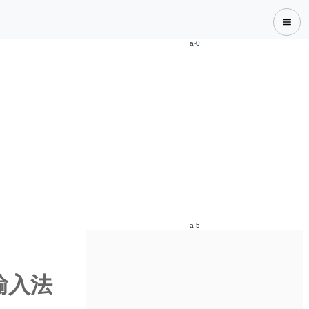
a-0
a-5
頡輸入法