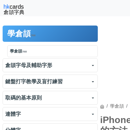
hk
cards
倉頡字典
學倉頡
7908
學倉頡
7908
倉頡字母及輔助字形
倉頡字母及輔助字形
3575
鍵盤打字教學及盲打練習
倉頡對字的切割
1463
鍵盤打字教學
1688
取碼的基本原則
倉頡字母「日月金木水火土」
學倉頡
2683
倉頡盲打練習
練習
18732
倉頡取碼的基本原則
2318
連體字
iPho
倉頡練習：日月金木水火土
練習
5263
倉頡初階練習
練習
4910
連體字
1091