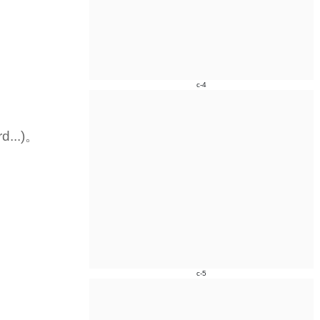
c-4
...)。
c-5