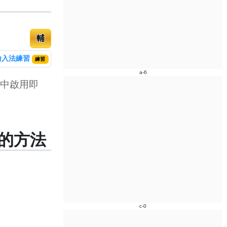
輔
輸入法練習
練習
a-6
定中啟用即
法的方法
c-0