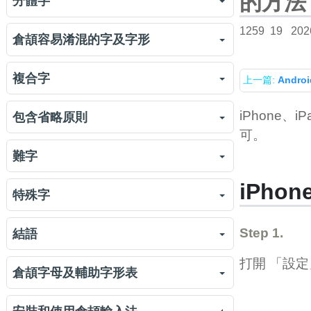
的方法
分體字
倉頡字母「竹戈十大中一弓」
2079
連體字練習
練習
2011
1259
19
202
倉頡練習：竹戈十大中一弓
分體字
練習
4458
818
倉頡容易淆混的字及字形
倉頡輔助字形的倉頡碼
584
倉頡字母「人心手口」
字首
1246
561
倉頡字形 vs 香港小學字形
526
複合字
上一篇:
Andro
倉頡練習：人心手口
字身
練習
2199
642
倉頡裏一些容易混淆的字形
1036
複合字
iPhone
673
包含省略原則
倉頡字母「尸廿山女田卜」
分體字練習
練習
1585
1408
可。
複合字練習
練習
1075
包含省略原則
741
難字
倉頡練習：尸廿山女田卜
特別字首
練習
2331
661
包含省略原則練習 (1)
練習
iPho
350
倉頡「難」鍵
特別字首練習
難字
練習
966
797
597
特殊字
包含省略原則練習 (2)
練習
447
輸入倉頡字母所代表的字
容易錯的字首
難字練習
練習
765
496
1001
特殊字
Step 1.
824
結語
倉頡字母及輔助字形練習
容易錯的字首練習
練習
練習
6991
953
特殊字練習
練習
打開 「設定」 
786
結語
374
倉頡字母及輔助字形表
下載倉頡字母及輔助字形表
4778