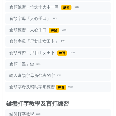
倉頡練習：竹戈十大中一弓
練習
6481
倉頡字母「人心手口」
1704
倉頡練習：人心手口
練習
3066
倉頡字母「尸廿山女田卜」
2151
倉頡練習：尸廿山女田卜
練習
3182
倉頡「難」鍵
1261
輸入倉頡字母所代表的字
1027
倉頡字母及輔助字形練習
練習
9822
鍵盤打字教學及盲打練習
鍵盤打字教學
2228