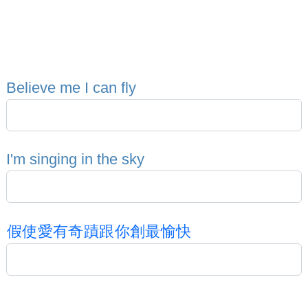
B
e
l
i
e
v
e
m
e
I
c
a
n
f
l
y
I
'
m
s
i
n
g
i
n
g
i
n
t
h
e
s
k
y
假
使
愛
有
奇
蹟
跟
你
創
最
愉
快