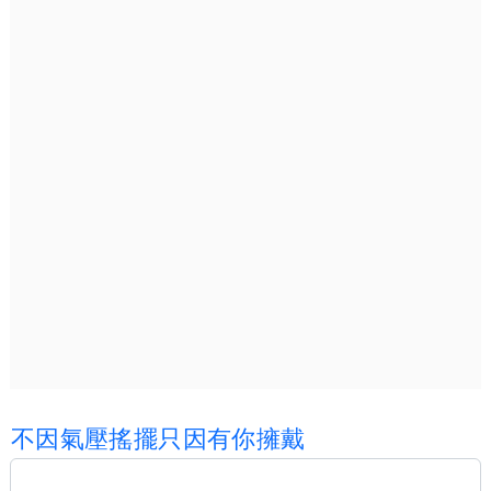
不
因
氣
壓
搖
擺
只
因
有
你
擁
戴