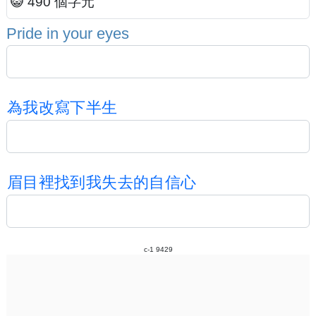
😺 490 個字元
P
r
i
d
e
i
n
y
o
u
r
e
y
e
s
為
我
改
寫
下
半
生
眉
目
裡
找
到
我
失
去
的
自
信
心
c-1 9429