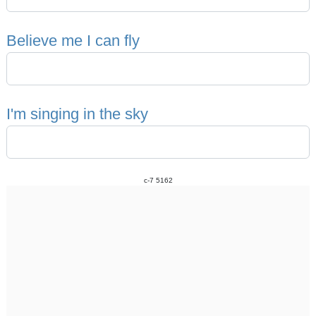
B
e
l
i
e
v
e
m
e
I
c
a
n
f
l
y
I
'
m
s
i
n
g
i
n
g
i
n
t
h
e
s
k
y
c-7 5162