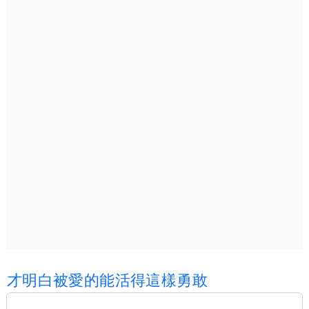
才
明
白
被
愛
的
能
活
得
這
樣
勇
敢