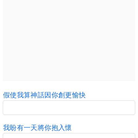
假
使
我
算
神
話
因
你
創
更
愉
快
我
盼
有
一
天
將
你
抱
入
懷