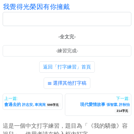
我
覺
得
光
榮
因
有
你
擁
戴
-全文完-
返回「打字練習」首頁
選擇其他打字稿
上一篇:
下一篇:
會過去的
現代愛情故事
許志安, 車涴涴
張智霖, 許秋怡
599字元
214字元
這是一個中文打字練習，題目為「《我的驕傲》容