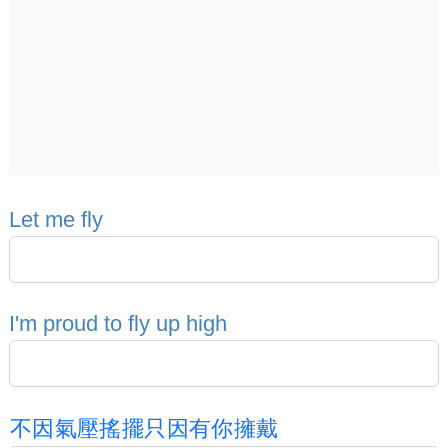
L
e
t
m
e
f
l
y
I
'
m
p
r
o
u
d
t
o
f
l
y
u
p
h
i
g
h
不
因
氣
壓
搖
擺
只
因
有
你
擁
戴