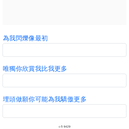
為
我
閃
爍
像
最
初
唯
獨
你
欣
賞
我
比
我
更
多
埋
頭
做
願
你
可
能
為
我
驕
傲
更
多
c-5 9429