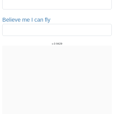
B
e
l
i
e
v
e
m
e
I
c
a
n
f
l
y
c-3 9429