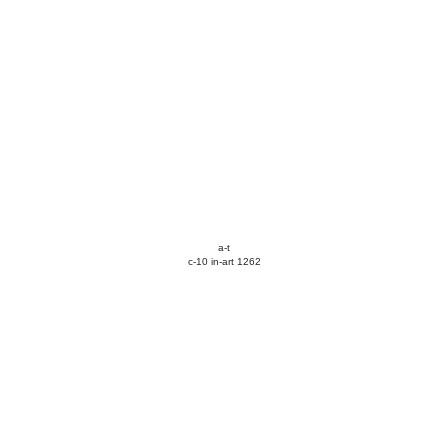
a-t
c-10 in-art 1262