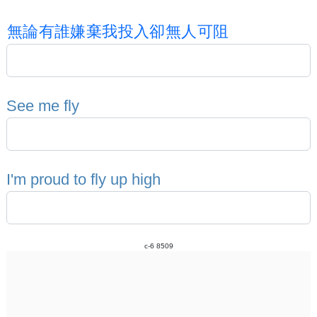
無
論
有
誰
嫌
棄
我
投
入
卻
無
人
可
阻
S
e
e
m
e
f
l
y
I
'
m
p
r
o
u
d
t
o
f
l
y
u
p
h
i
g
h
c-6 8509