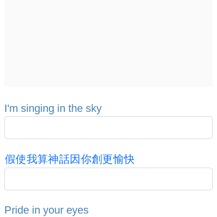
I
'
m
s
i
n
g
i
n
g
i
n
t
h
e
s
k
y
假
使
我
算
神
話
因
你
創
更
愉
快
P
r
i
d
e
i
n
y
o
u
r
e
y
e
s