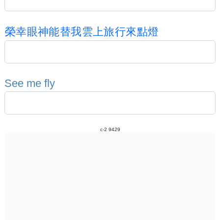
榮
幸
眼
神
能
替
我
雲
上
旅
行
來
點
燈
S
e
e
m
e
f
l
y
c-2 9429