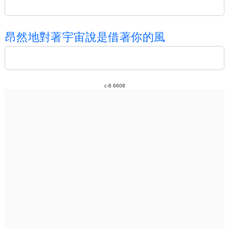
昂
然
地
對
著
宇
宙
說
是
借
著
你
的
風
c-8 6608