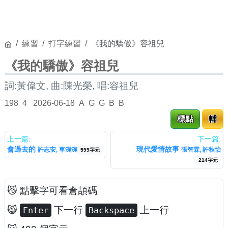
練習
打字練習
《我的驕傲》容祖兒
《我的驕傲》容祖兒
詞:黃偉文, 曲:陳光榮, 唱:容祖兒
198
4
2026-06-18
A
G
G
B
B
標點
輔
上一篇:
下一篇:
會過去的
現代愛情故事
許志安, 車涴涴
張智霖, 許秋怡
599字元
214字元
😼 點擊字可看倉頡碼
😸
下一行
上一行
Enter
Backspace