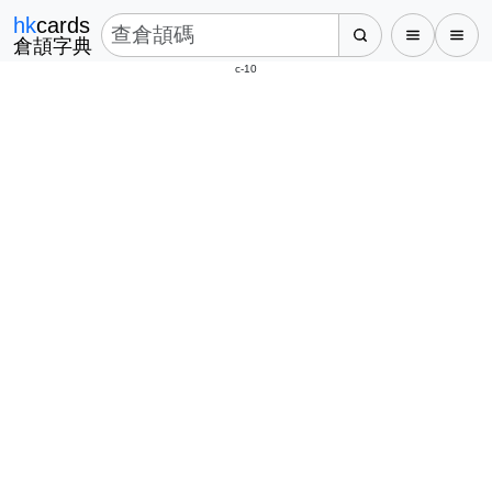
hk
cards
倉頡字典
c-10