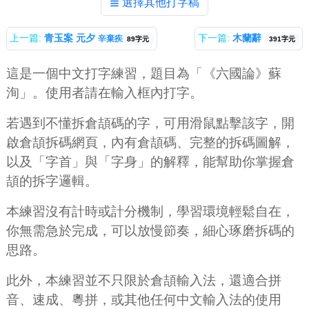
選擇其他打字稿
上一篇:
青玉案 元夕
下一篇:
木蘭辭
辛棄疾
89字元
391字元
這是一個中文打字練習，題目為「《六國論》蘇
洵」。使用者請在輸入框內打字。
若遇到不懂拆倉頡碼的字，可用滑鼠點擊該字，開
啟倉頡拆碼網頁，內有倉頡碼、完整的拆碼圖解，
以及「字首」與「字身」的解釋，能幫助你掌握倉
頡的拆字邏輯。
本練習沒有計時或計分機制，學習環境輕鬆自在，
你無需急於完成，可以放慢節奏，細心琢磨拆碼的
思路。
此外，本練習並不只限於倉頡輸入法，還適合拼
音、速成、粵拼，或其他任何中文輸入法的使用