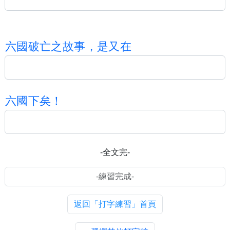
六
國
破
亡
之
故
事
，
是
又
在
六
國
下
矣
！
-全文完-
返回「打字練習」首頁