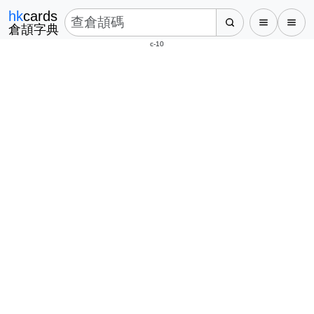
hk
cards
倉頡字典
c-10