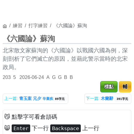
練習
打字練習
《六國論》蘇洵
《六國論》蘇洵
北宋散文家蘇洵的《六國論》以戰國六國為例，深
刻剖析了它們滅亡的原因，並藉此警示當時的北宋
政局。
203
5
2026-06-24
A
G
G
B
B
標點
輔
上一篇:
青玉案 元夕
下一篇:
木蘭辭
辛棄疾
89字元
391字元
😼 點擊字可看倉頡碼
😸
下一行
上一行
Enter
Backspace