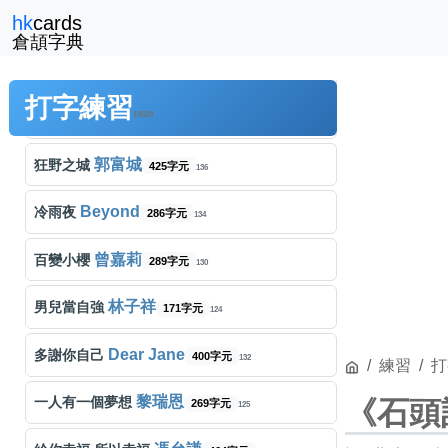
hk
cards
Beyond
逝去日子
222字元
131
倉頡字典
王菲
曖昧
338字元
145
打字練習
楊千嬅
可惜我是水瓶座
18628
467字元
150
郭富城
狂野之城
425字元
136
Beyond
冷雨夜
286字元
134
曾嘉莉
百變小櫻
289字元
130
林子祥
男兒當自強
171字元
124
Dear Jane
多謝你自己
400字元
132
練習
打
黎瑞恩
一人有一個夢想
《石頭
269字元
125