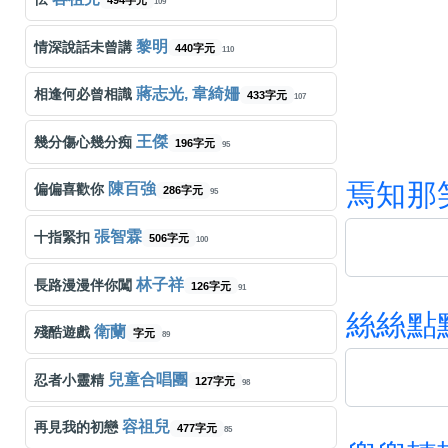
109
黎明
情深說話未曾講
440字元
110
蔣志光, 韋綺姍
相逢何必曾相識
433字元
107
王傑
幾分傷心幾分痴
196字元
95
焉
知
那
陳百強
偏偏喜歡你
286字元
95
張智霖
十指緊扣
506字元
100
林子祥
長路漫漫伴你闖
126字元
91
絲
絲
點
衛蘭
殘酷遊戲
字元
89
兒童合唱團
忍者小靈精
127字元
98
容祖兒
再見我的初戀
477字元
85