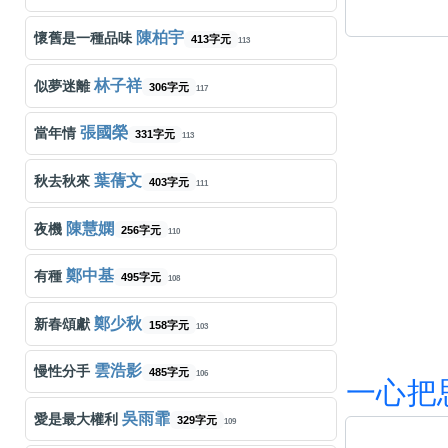
陳柏宇
懷舊是一種品味
413字元
113
林子祥
似夢迷離
306字元
117
張國榮
當年情
331字元
113
葉蒨文
秋去秋來
403字元
111
陳慧嫻
夜機
256字元
110
鄭中基
有種
495字元
108
鄭少秋
新春頌獻
158字元
103
雲浩影
慢性分手
485字元
106
一
心
把
吳雨霏
愛是最大權利
329字元
109