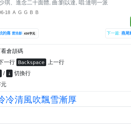
少琪、進念二十面體, 曲:劉以達, 唱:達明一派
06-18
A
G
G
B
B
狀的痛
下一篇:
燕尾
雲浩影
430字元
可看倉頡碼
下一行
上一行
Backspace
/
切換行
↓
字元
冷
冷
清
風
吹
飄
雪
漸
厚