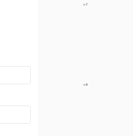
c-7
c-8