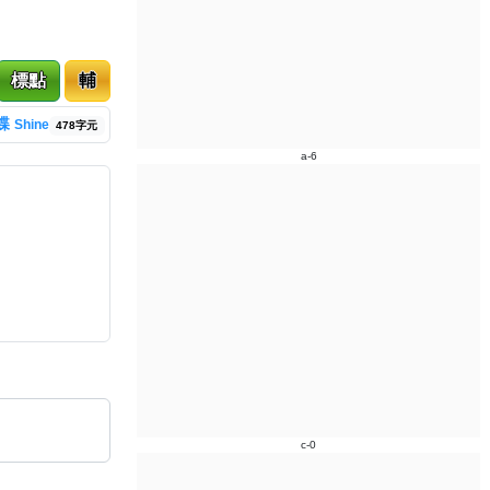
標點
輔
蝶
Shine
478字元
a-6
c-0