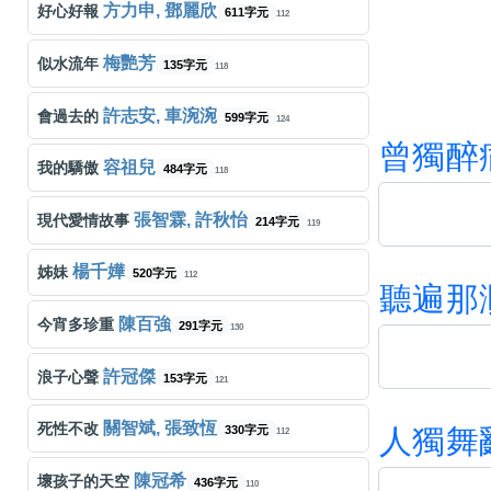
方力申, 鄧麗欣
好心好報
611字元
112
梅艷芳
似水流年
135字元
118
許志安, 車涴涴
會過去的
599字元
124
曾
獨
醉
容祖兒
我的驕傲
484字元
118
張智霖, 許秋怡
現代愛情故事
214字元
119
楊千嬅
姊妹
520字元
112
聽
遍
那
陳百強
今宵多珍重
291字元
130
許冠傑
浪子心聲
153字元
121
關智斌, 張致恆
死性不改
人
獨
舞
330字元
112
陳冠希
壞孩子的天空
436字元
110