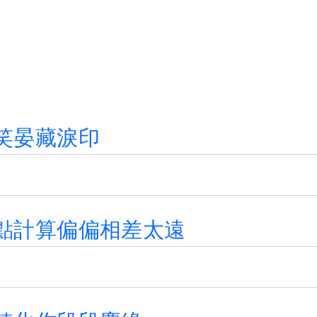
笑
晏
藏
淚
印
點
計
算
偏
偏
相
差
太
遠