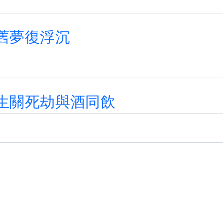
舊
夢
復
浮
沉
生
關
死
劫
與
酒
同
飲