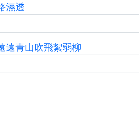
路
濕
透
遠
遠
青
山
吹
飛
絮
弱
柳