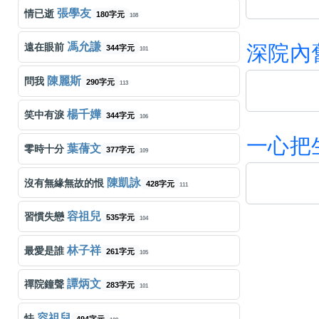
張學友
情已逝
180字元
108
馮允謙
深
院
內
遠在眼前
344字元
101
陳麗斯
問我
290字元
113
楊千嬅
笑中有淚
344字元
106
一
心
把
葉蒨文
零時十分
377字元
109
陳凱詠
沒有無緣無故的恨
428字元
111
容祖兒
習慣失戀
535字元
104
林子祥
最愛是誰
261字元
105
譚炳文
禪院鐘聲
283字元
101
容祖兒
怯
494字元