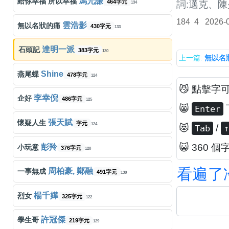
馮允謙
給你幸福 所以幸福
464字元
詞:邁克、陳
134
184
4
2026-
雲浩影
無以名狀的痛
430字元
133
達明一派
石頭記
383字元
130
上一篇:
無以名
Shine
燕尾蝶
478字元
124
😼 點擊字
李幸倪
企好
486字元
125
😸
Enter
張天賦
懷疑人生
字元
124
😻
/
Tab
↑
😺 360 個
彭羚
小玩意
376字元
120
看
遍
了
周柏豪, 鄭融
一事無成
491字元
130
楊千嬅
烈女
325字元
122
許冠傑
學生哥
219字元
129