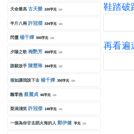
鞋
踏
破
古天樂
天命最高
220字元
122
許冠傑
半斤八兩
334字元
124
楊千嬅
閃靈
500字元
120
再
看
遍
梅艷芳
夕陽之歌
459字元
126
陳慧琳
誰願放手
344字元
123
楊千嬅
假如讓我說下去
350字元
129
蔡麗貞
飄零燕
66字元
115
許冠傑
梨渦淺笑
148字元
113
鄭伊健
一個為你甘去蹈火海的人
字元
121