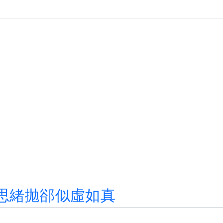
思
緒
拋
郤
似
虛
如
真