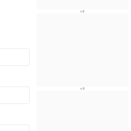
c-2
c-3