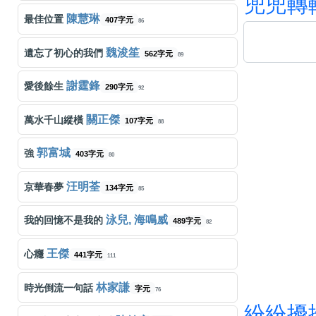
兜
兜
轉
陳慧琳
最佳位置
407字元
86
魏浚笙
遺忘了初心的我們
562字元
89
謝霆鋒
愛後餘生
290字元
92
關正傑
萬水千山縱橫
107字元
88
郭富城
強
403字元
80
汪明荃
京華春夢
134字元
85
泳兒, 海鳴威
我的回憶不是我的
489字元
82
王傑
心癮
441字元
111
林家謙
時光倒流一句話
字元
76
紛
紛
擾