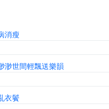
病
消
瘦
渺
渺
世
間
輕
飄
送
樂
韻
亂
衣
鬢