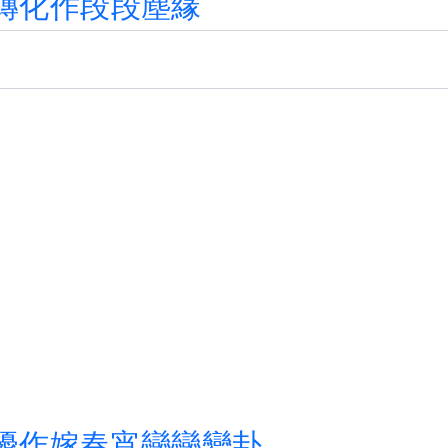
轉
化
作
段
段
塵
緣
擾
作
嫁
春
宵
戀
戀
變
卦