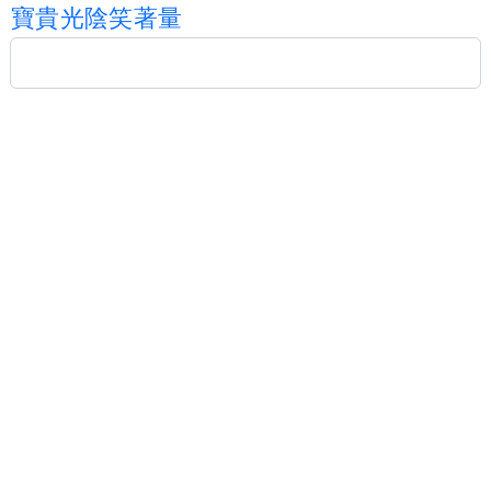
寶
貴
光
陰
笑
著
量