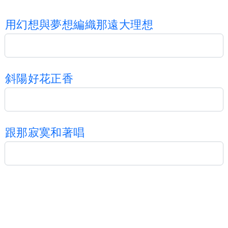
用
幻
想
與
夢
想
編
織
那
遠
大
理
想
斜
陽
好
花
正
香
跟
那
寂
寞
和
著
唱