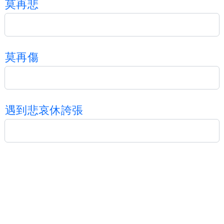
莫
再
悲
莫
再
傷
遇
到
悲
哀
休
誇
張