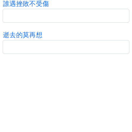
誰
遇
挫
敗
不
受
傷
逝
去
的
莫
再
想