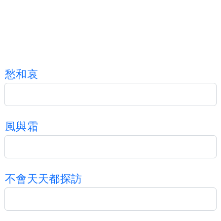
愁
和
哀
風
與
霜
不
會
天
天
都
探
訪