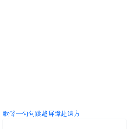
歌
聲
一
句
句
跳
越
屏
障
赴
遠
方