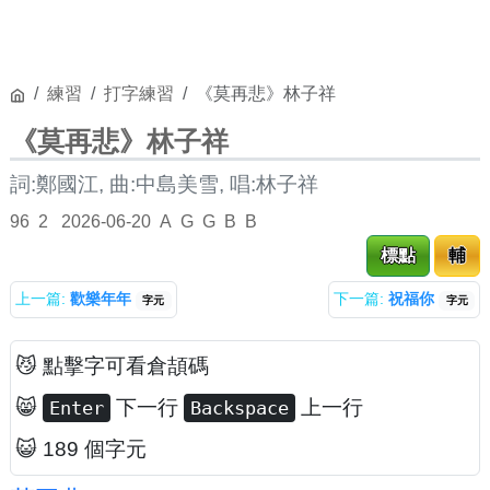
練習
打字練習
《莫再悲》林子祥
《莫再悲》林子祥
詞:鄭國江, 曲:中島美雪, 唱:林子祥
96
2
2026-06-20
A
G
G
B
B
標點
輔
上一篇:
歡樂年年
下一篇:
祝福你
字元
字元
😼 點擊字可看倉頡碼
😸
下一行
上一行
Enter
Backspace
😺 189 個字元