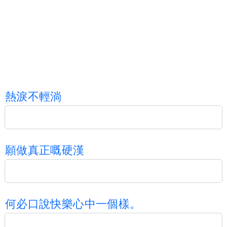
熱
淚
不
輕
淌
願
做
真
正
嘅
硬
漢
何
必
口
說
快
樂
心
中
一
個
樣
。