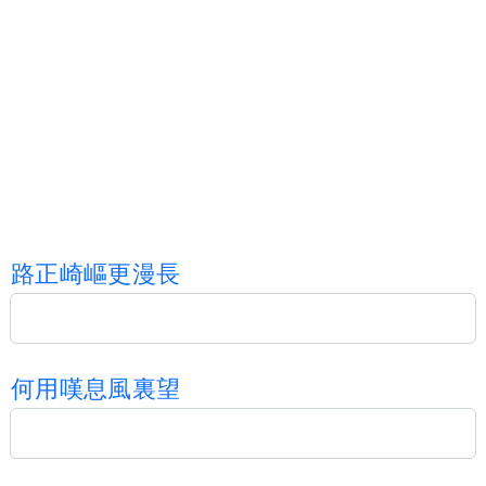
路
正
崎
嶇
更
漫
長
何
用
嘆
息
風
裏
望