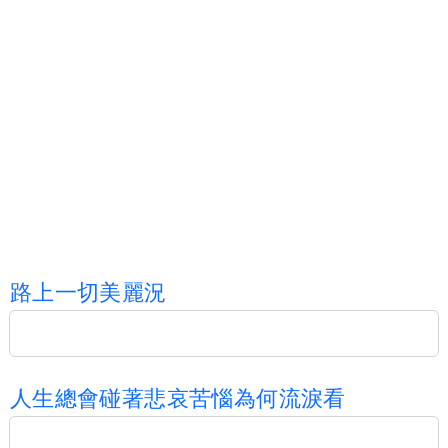
路
上
一
切
美
麗
況
人
生
總
會
碰
著
悲
哀
苦
惱
為
何
流
淚
看