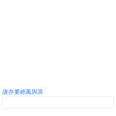
誰
亦
要
經
風
與
浪