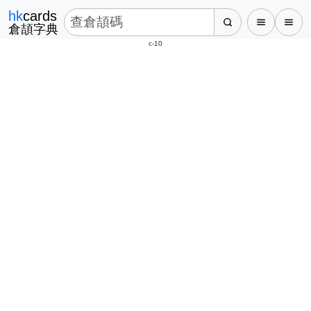
hk
cards
倉頡字典
c-10