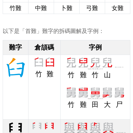
竹難
中難
卜難
弓難
女難
以下是「首難」難字的拆碼圖解及字例：
難字
倉頡碼
字例
竹
難
竹
難
竹
山
竹
難
田
大
尸