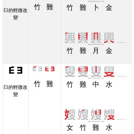
竹
難
竹
難
卜
金
臼的輕微改
變
竹
難
月
金
竹
難
竹
難
中
水
臼的輕微改
變
女
竹
難
水