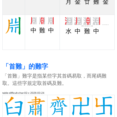
月
金
廿
難
金
中
難
中
水
中
難
中
「首難」的難字
「首難」難字是指某些字其首碼易取，而尾碼難
取。這些字規定取首碼及難。
table-difficult-char-02-c 2026-03-24