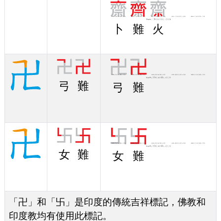
卜
難
火
弓
難
弓
難
女
難
女
難
「卍」和「卐」是印度的傳統吉祥標記，佛教和
印度教均有使用此標記。