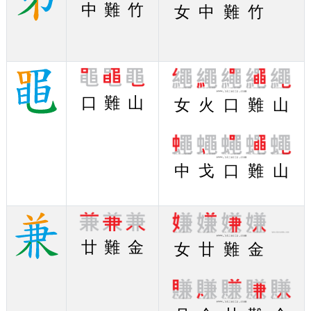
中
難
竹
女
中
難
竹
口
難
山
女
火
口
難
山
中
戈
口
難
山
廿
難
金
女
廿
難
金