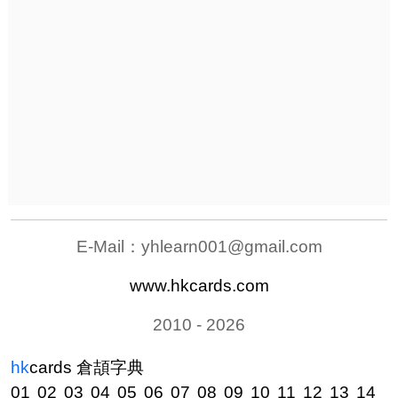
E-Mail：
yhlearn001@gmail.com
www.hkcards.com
2010 - 2026
hk
cards
倉頡字典
01
02
03
04
05
06
07
08
09
10
11
12
13
14