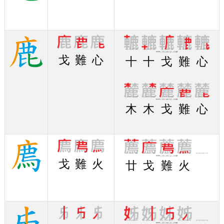
戈
難
心
十
十
戈
難
心
木
木
戈
難
心
戈
難
火
廿
戈
難
火