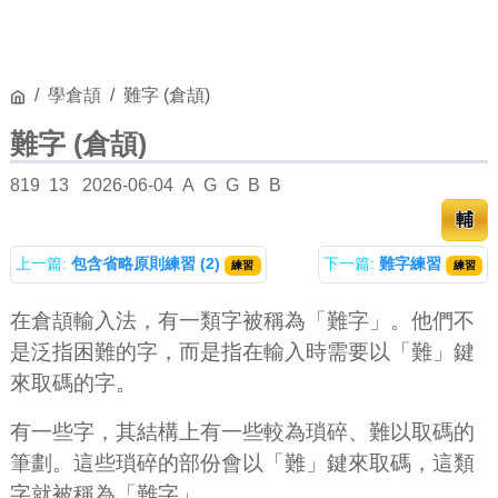
學倉頡
難字 (倉頡)
難字 (倉頡)
819
13
2026-06-04
A
G
G
B
B
輔
上一篇:
包含省略原則練習 (2)
下一篇:
難字練習
練習
練習
在倉頡輸入法，有一類字被稱為「難字」。他們不
是泛指困難的字，而是指在輸入時需要以「難」鍵
來取碼的字。
有一些字，其結構上有一些較為瑣碎、難以取碼的
筆劃。這些瑣碎的部份會以「難」鍵來取碼，這類
字就被稱為「難字」。