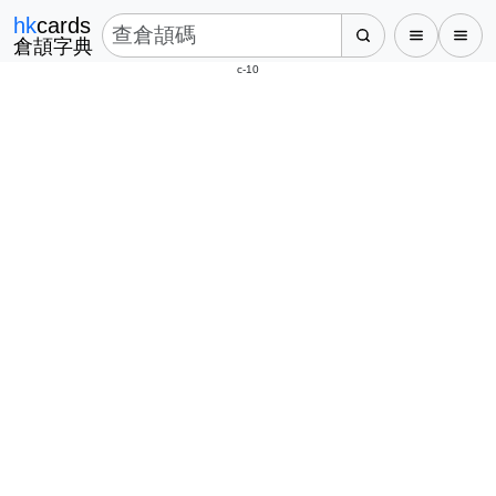
hk
cards
倉頡字典
c-10