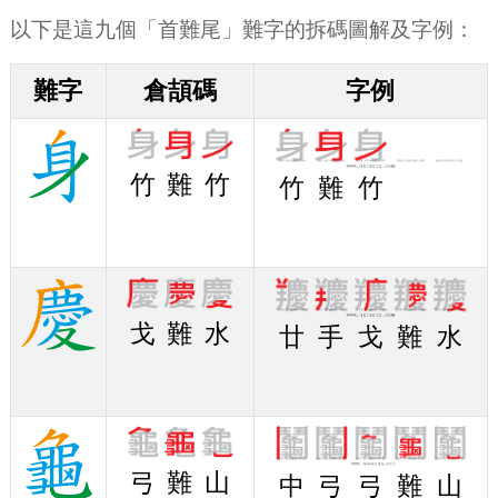
以下是這九個「首難尾」難字的拆碼圖解及字例：
難字
倉頡碼
字例
竹
難
竹
竹
難
竹
戈
難
水
廿
手
戈
難
水
弓
難
山
中
弓
弓
難
山