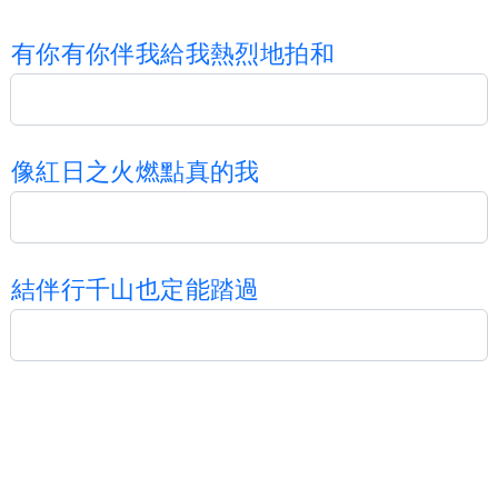
有
你
有
你
伴
我
給
我
熱
烈
地
拍
和
像
紅
日
之
火
燃
點
真
的
我
結
伴
行
千
山
也
定
能
踏
過