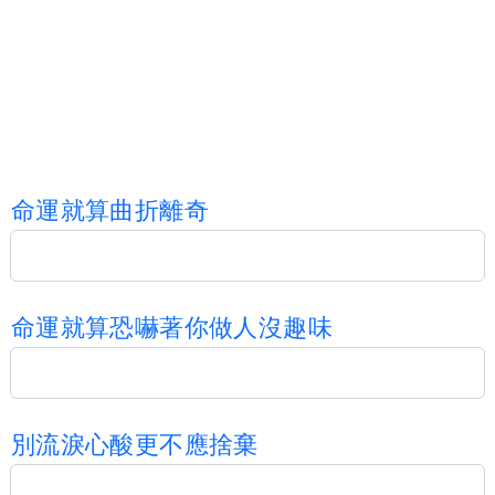
命
運
就
算
曲
折
離
奇
命
運
就
算
恐
嚇
著
你
做
人
沒
趣
味
別
流
淚
心
酸
更
不
應
捨
棄