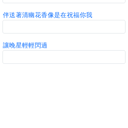
伴
送
著
清
幽
花
香
像
是
在
祝
福
你
我
讓
晚
星
輕
輕
閃
過