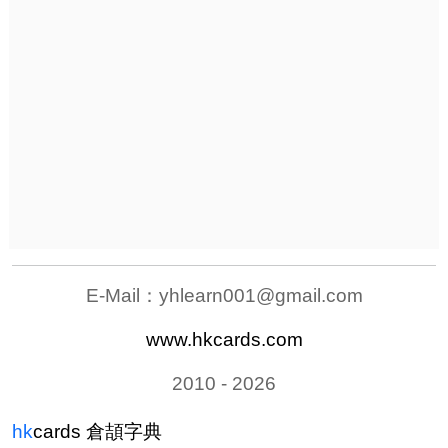
E-Mail：
yhlearn001@gmail.com
www.hkcards.com
2010 - 2026
hk
cards
倉頡字典