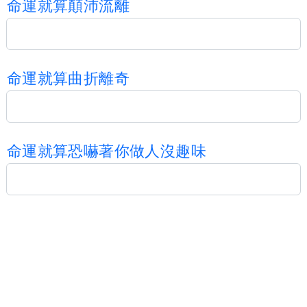
命
運
就
算
顛
沛
流
離
命
運
就
算
曲
折
離
奇
命
運
就
算
恐
嚇
著
你
做
人
沒
趣
味