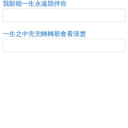
我
願
能
一
生
永
遠
陪
伴
你
一
生
之
中
兜
兜
轉
轉
那
會
看
清
楚