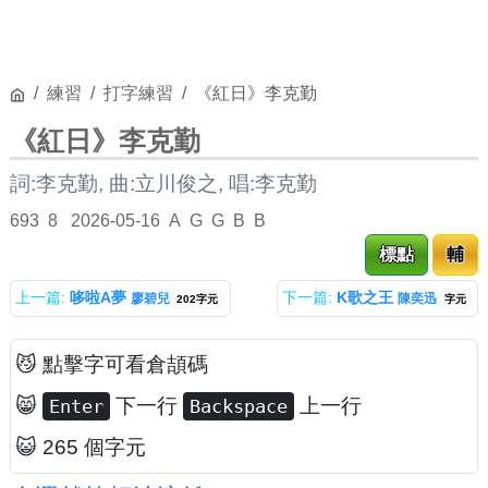
練習
打字練習
《紅日》李克勤
《紅日》李克勤
詞:李克勤, 曲:立川俊之, 唱:李克勤
693
8
2026-05-16
A
G
G
B
B
標點
輔
上一篇:
哆啦A夢
下一篇:
K歌之王
廖碧兒
陳奕迅
202字元
字元
😼 點擊字可看倉頡碼
😸
下一行
上一行
Enter
Backspace
😺 265 個字元