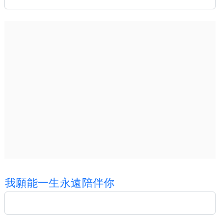
我
願
能
一
生
永
遠
陪
伴
你