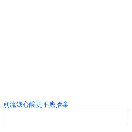
別
流
淚
心
酸
更
不
應
捨
棄