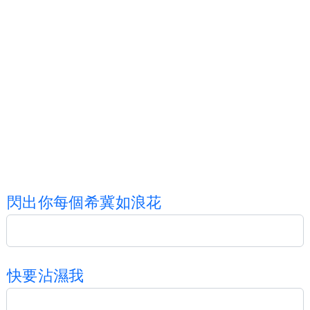
閃
出
你
每
個
希
冀
如
浪
花
快
要
沾
濕
我