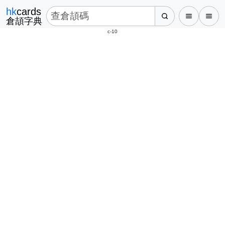
hk
cards
倉頡字典
c-10