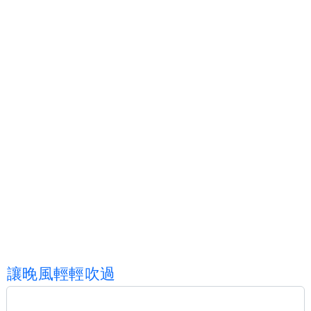
讓
晚
風
輕
輕
吹
過