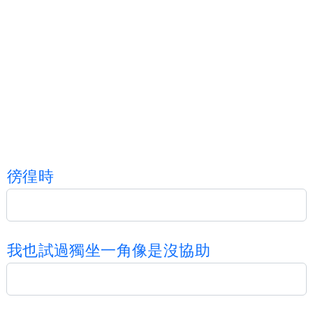
徬
徨
時
我
也
試
過
獨
坐
一
角
像
是
沒
協
助