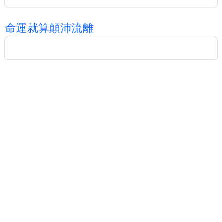
命
運
就
算
顛
沛
流
離