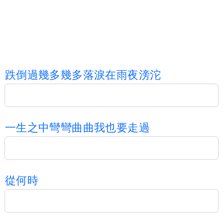
跌
倒
過
幾
多
幾
多
落
淚
在
雨
夜
滂
沱
一
生
之
中
彎
彎
曲
曲
我
也
要
走
過
從
何
時