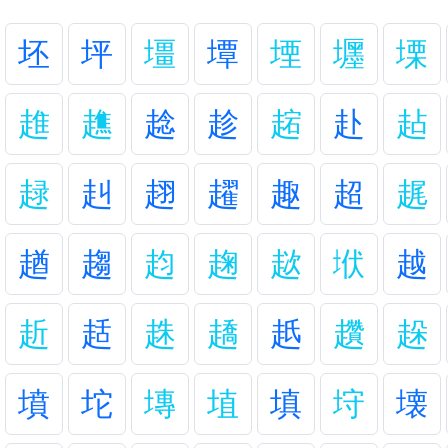
坯
坪
壃
墰
堙
壥
塛
趡
趭
趝
趁
趤
赴
趈
趢
赳
趐
趯
趣
超
趘
趥
趨
赹
趜
趑
垘
越
赾
趏
趎
趫
赿
趲
趓
墳
坨
塼
埴
填
垨
壊