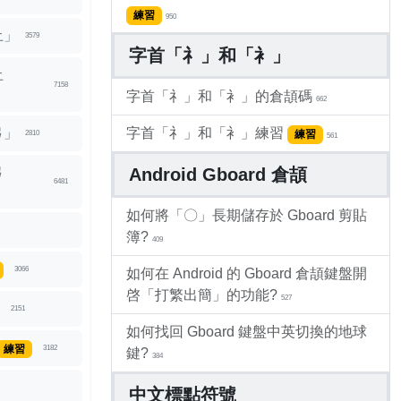
練習
950
土」
3579
字首「礻」和「衤」
土
7158
字首「礻」和「衤」的倉頡碼
662
弓」
字首「礻」和「衤」練習
練習
2810
561
弓
Android Gboard 倉頡
6481
如何將「〇」長期儲存於 Gboard 剪貼
簿?
409
3066
如何在 Android 的 Gboard 倉頡鍵盤開
啓「打繁出簡」的功能?
527
」
2151
如何找回 Gboard 鍵盤中英切換的地球
練習
3182
鍵?
384
中文標點符號