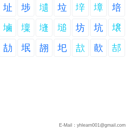
址
埗
壝
垃
垶
墇
培
塷
壈
塳
塠
坊
坑
壌
劼
垊
翓
圯
欯
歖
郆
E-Mail：
yhlearn001@gmail.com