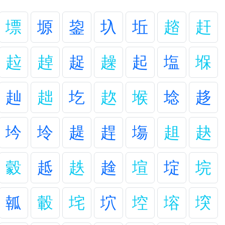
墂
塬
鋆
圦
坵
趦
赶
趇
趠
趗
趮
起
塩
堢
赸
趉
圪
赼
堠
埝
趍
坅
坽
趧
趕
塲
趄
赽
豰
趆
趃
趛
塇
埞
垸
瓡
轂
垞
坹
埪
塎
堗