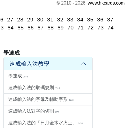
© 2010 - 2026.
www.hkcards.com
26
27
28
29
30
31
32
33
34
35
36
37
63
64
65
66
67
68
69
70
71
72
73
74
學速成
速成輸入法教學
學速成
7570
速成輸入法的取碼規則
1514
速成輸入法的字母及輔助字形
1243
速成輸入法對字的切割
890
速成輸入法的「日月金木水火土」
1458