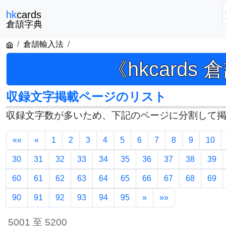
hk
cards
倉頡字典
倉頡輸入法
《hkcards
収録文字掲載ページのリスト
収録文字数が多いため、下記のページに分割して
««
«
1
2
3
4
5
6
7
8
9
10
30
31
32
33
34
35
36
37
38
39
60
61
62
63
64
65
66
67
68
69
90
91
92
93
94
95
»
»»
5001 至 5200