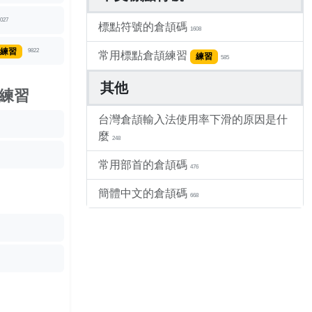
027
標點符號的倉頡碼
1608
練習
9822
常用標點倉頡練習
練習
585
其他
練習
台灣倉頡輸入法使用率下滑的原因是什
麼
248
常用部首的倉頡碼
476
簡體中文的倉頡碼
668