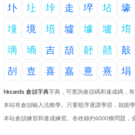
圤
圵
垰
走
埣
坫
壕
墥
境
堷
墟
壉
壚
堉
墑
墒
吉
頡
噽
嚭
敼
㓤
壴
喜
嘉
憙
熹
埍
hkcards 倉頡字典
字典，可查詢倉頡碼和速成碼，有
本站有倉頡輸入法教學。只要順序逐課學習，就能
本站倉頡練習和速成練習。各收錄約6000條問題，