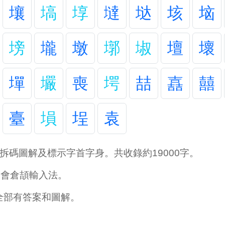
壤
塙
埻
墶
垯
垓
垴
塝
壠
墩
墎
埱
壇
壞
墠
壧
喪
堮
喆
嚞
囍
臺
塤
埕
袁
拆碼圖解及標示字首字身。共收錄約19000字。
學會倉頡輸入法。
全部有答案和圖解。