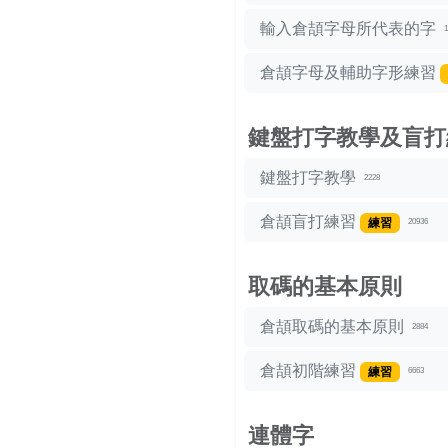
輸入倉頡字母所代表的字
1
倉頡字母及輔助字形練習
鍵盤打字教學及盲打
鍵盤打字教學
2228
倉頡盲打練習
練習
20936
取碼的基本原則
倉頡取碼的基本原則
2884
倉頡初階練習
練習
6663
連體字