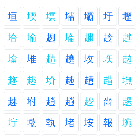
垣
堧
墵
壖
壩
圩
壢
垥
堬
趔
埨
趰
赺
趖
墖
堆
趌
趬
坆
垁
赲
趂
趒
圿
趀
趪
趞
墲
趚
坿
趙
趟
赻
嗇
趩
坾
墘
執
堵
垵
報
埦