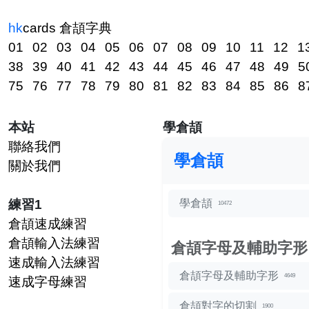
hk
cards
倉頡字典
01
02
03
04
05
06
07
08
09
10
11
12
1
38
39
40
41
42
43
44
45
46
47
48
49
5
75
76
77
78
79
80
81
82
83
84
85
86
8
本站
學倉頡
聯絡我們
學倉頡
關於我們
練習1
學倉頡
10472
倉頡速成練習
倉頡輸入法練習
倉頡字母及輔助字形
速成輸入法練習
倉頡字母及輔助字形
4649
速成字母練習
倉頡對字的切割
1900