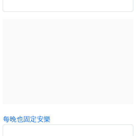
每
晚
也
固
定
安
樂