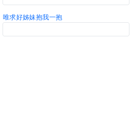
唯
求
好
姊
妹
抱
我
一
抱