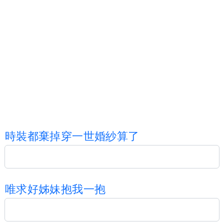
時
裝
都
棄
掉
穿
一
世
婚
紗
算
了
唯
求
好
姊
妹
抱
我
一
抱