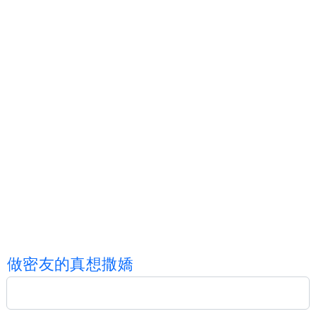
做
密
友
的
真
想
撒
嬌