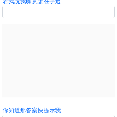
若
我
說
我
願
意
誰
在
乎
過
你
知
道
那
答
案
快
提
示
我