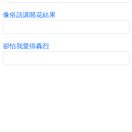
像
俗
語
講
開
花
結
果
卻
怕
我
愛
得
轟
烈