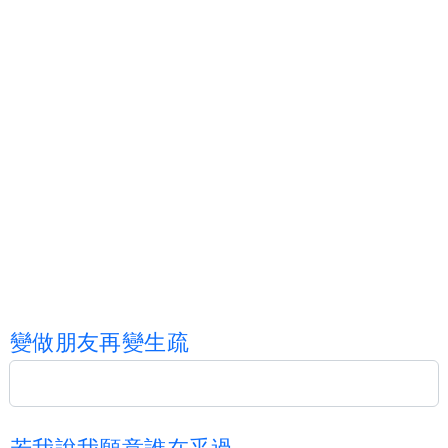
變
做
朋
友
再
變
生
疏