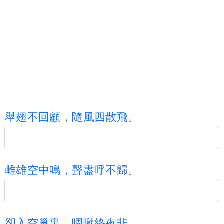
舉
翅
不
回
顧
，
隨
風
四
散
飛
。
雌
雄
空
中
鳴
，
聲
盡
呼
不
歸
。
卻
入
空
巢
裏
，
啁
啾
終
夜
悲
。