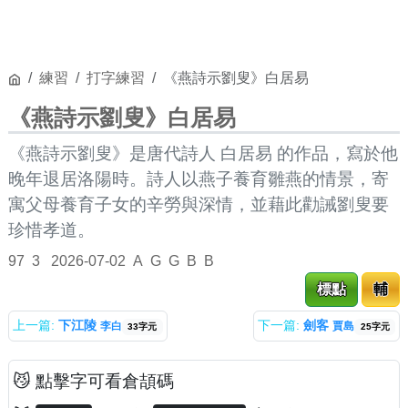
練習
打字練習
《燕詩示劉叟》白居易
《燕詩示劉叟》白居易
《燕詩示劉叟》是唐代詩人 白居易 的作品，寫於他
晚年退居洛陽時。詩人以燕子養育雛燕的情景，寄
寓父母養育子女的辛勞與深情，並藉此勸誡劉叟要
珍惜孝道。
97
3
2026-07-02
A
G
G
B
B
標點
輔
上一篇:
下江陵
下一篇:
劍客
李白
賈島
33字元
25字元
😼 點擊字可看倉頡碼