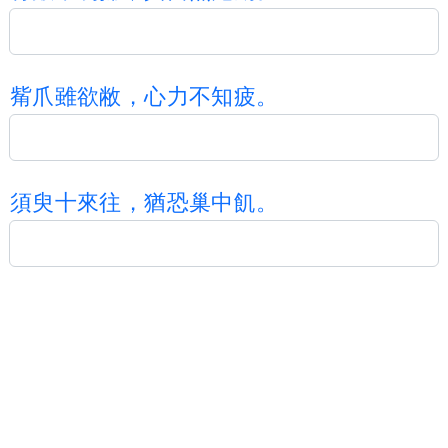
觜
爪
雖
欲
敝
，
心
力
不
知
疲
。
須
臾
十
來
往
，
猶
恐
巢
中
飢
。