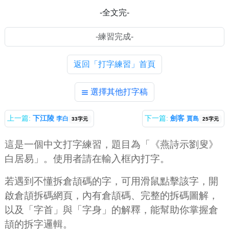
-全文完-
返回「打字練習」首頁
選擇其他打字稿
上一篇:
下江陵
下一篇:
劍客
李白
賈島
33字元
25字元
這是一個中文打字練習，題目為「《燕詩示劉叟》
白居易」。使用者請在輸入框內打字。
若遇到不懂拆倉頡碼的字，可用滑鼠點擊該字，開
啟倉頡拆碼網頁，內有倉頡碼、完整的拆碼圖解，
以及「字首」與「字身」的解釋，能幫助你掌握倉
頡的拆字邏輯。