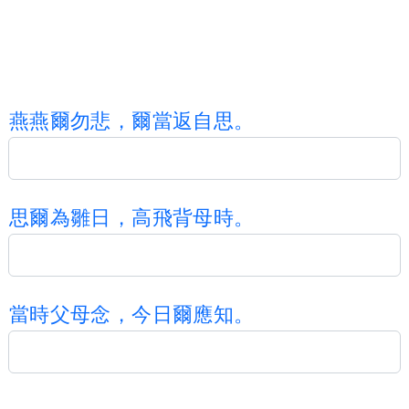
燕
燕
爾
勿
悲
，
爾
當
返
自
思
。
思
爾
為
雛
日
，
高
飛
背
母
時
。
當
時
父
母
念
，
今
日
爾
應
知
。