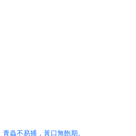
青
蟲
不
易
捕
，
黃
口
無
飽
期
。