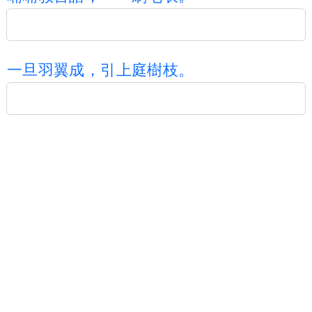
一
旦
羽
翼
成
，
引
上
庭
樹
枝
。