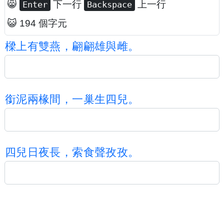
😸
下一行
上一行
Enter
Backspace
😺 194 個字元
樑
上
有
雙
燕
，
翩
翩
雄
與
雌
。
銜
泥
兩
椽
間
，
一
巢
生
四
兒
。
四
兒
日
夜
長
，
索
食
聲
孜
孜
。