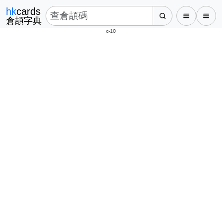
hk
cards
倉頡字典
c-10