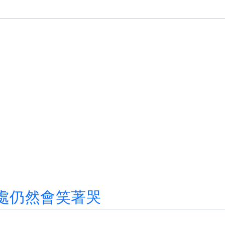
處
仍
然
會
笑
著
哭