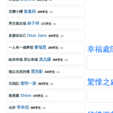
132
曾嘉莉
百變小櫻
289字元
124
林子祥
男兒當自強
171字元
122
Dear Jane
多謝你自己
400字元
129
幸
福
處
黎瑞恩
一人有一個夢想
269字元
123
馮允謙
給你幸福 所以幸福
464字元
129
雲浩影
無以名狀的痛
430字元
131
驚
慄
之
達明一派
石頭記
383字元
128
Shine
燕尾蝶
478字元
124
李幸倪
企好
486字元
125