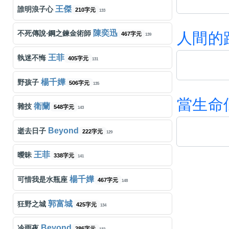
王傑
誰明浪子心
210字元
133
陳奕迅
不死傳說‧鋼之鍊金術師
人
間
的
467字元
139
王菲
執迷不悔
405字元
131
楊千嬅
野孩子
506字元
135
當
生
命
衛蘭
雜技
548字元
143
Beyond
逝去日子
222字元
129
王菲
曖昧
338字元
141
楊千嬅
可惜我是水瓶座
467字元
148
郭富城
狂野之城
425字元
134
Beyond
冷雨夜
286字元