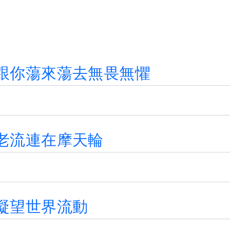
跟
你
蕩
來
蕩
去
無
畏
無
懼
老
流
連
在
摩
天
輪
凝
望
世
界
流
動