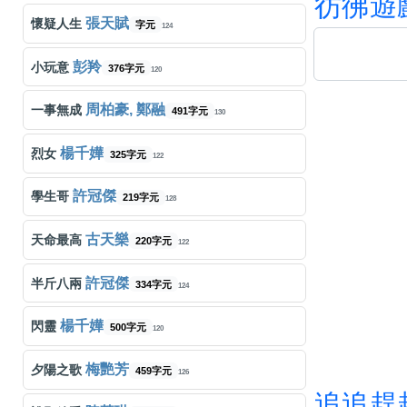
彷
彿
遊
張天賦
懷疑人生
字元
124
彭羚
小玩意
376字元
120
周柏豪, 鄭融
一事無成
491字元
130
楊千嬅
烈女
325字元
122
許冠傑
學生哥
219字元
128
古天樂
天命最高
220字元
122
許冠傑
半斤八兩
334字元
124
楊千嬅
閃靈
500字元
120
梅艷芳
夕陽之歌
459字元
126
追
追
趕