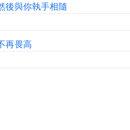
然
後
與
你
執
手
相
隨
不
再
畏
高