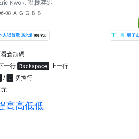
ric Kwok, 唱:陳奕迅
06-08
A
G
G
B
B
的人唱首歌
下一篇:
獅子
馮允謙
553字元
可看倉頡碼
下一行
上一行
Backspace
/
切換行
↓
字元
趕
高
高
低
低