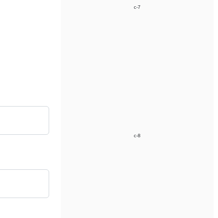
c-7
c-8