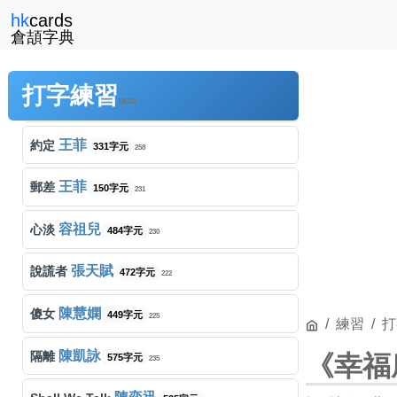
古巨基
hk
cards
愛得太遲
556字元
264
倉頡字典
張敬軒
隱形遊樂場
字元
257
打字練習
Dear Jane
到底發生過什麼事
18623
字元
249
王菲
約定
331字元
258
王菲
郵差
150字元
231
容祖兒
心淡
484字元
230
張天賦
說謊者
472字元
222
陳慧嫻
傻女
449字元
225
練習
打
陳凱詠
隔離
《幸福
575字元
235