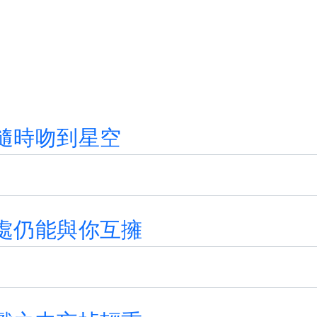
隨
時
吻
到
星
空
處
仍
能
與
你
互
擁