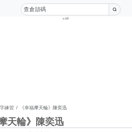
c-10
字練習
《幸福摩天輪》陳奕迅
摩天輪》陳奕迅