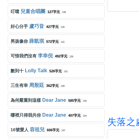
兒童合唱團
叮噹
127字元
138
盧巧音
好心分手
427字元
145
薛凱琪
男孩像你
572字元
141
李幸倪
可惜我們沒有
492字元
136
Lolly Talk
數到十
526字元
141
周殷廷
三生有幸
362字元
138
Dear Jane
為何嚴重到這樣
585字元
130
Dear Jane
哪裡只得我共你
407字元
134
失
落
之
容祖兒
16號愛人
606字元
147