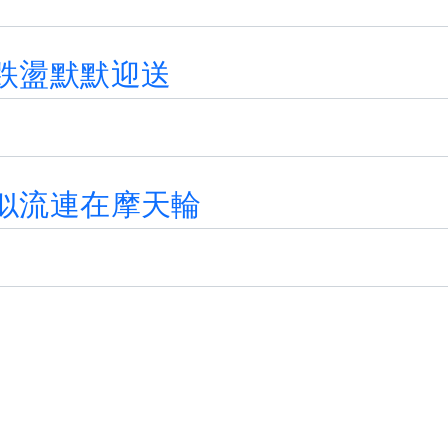
跌
盪
默
默
迎
送
似
流
連
在
摩
天
輪