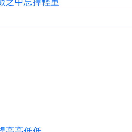
戲
之
中
忘
掉
輕
重
趕
高
高
低
低