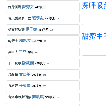
深
呼
吸
鄭秀文
終身美麗
417字元
177
張學友
每天愛你多一些
473字元
174
楊千嬅
少女的祈禱
438字元
153
甜
蜜
中
梅艷芳
IQ博士
108字元
165
王菲
夢中人
字元
159
陳慧嫻
千千闕歌
445字元
159
古巨基
必殺技
395字元
146
張智霖
祝君好
295字元
158
薛凱琪
奇洛李維斯回信
532字元
152