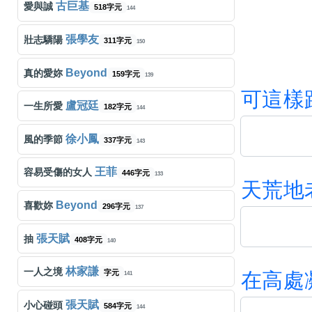
古巨基
愛與誠
518字元
144
張學友
壯志驕陽
311字元
150
Beyond
真的愛妳
159字元
139
可
這
樣
盧冠廷
一生所愛
182字元
144
徐小鳳
風的季節
337字元
143
王菲
容易受傷的女人
446字元
133
天
荒
地
Beyond
喜歡妳
296字元
137
張天賦
抽
408字元
140
林家謙
一人之境
字元
在
高
處
141
張天賦
小心碰頭
584字元
144