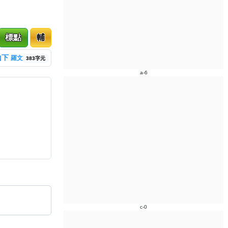
標點
輔
山下
羅文
383字元
a-6
c-0