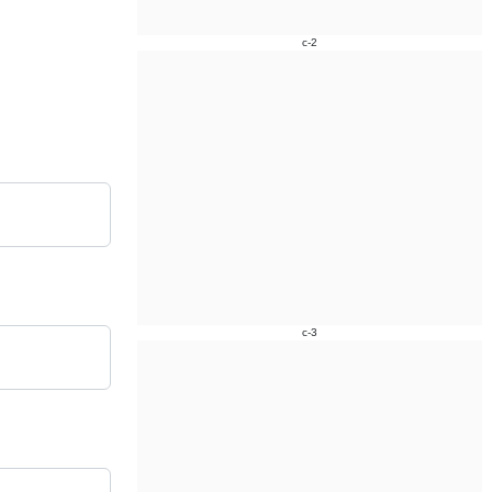
c-2
c-3