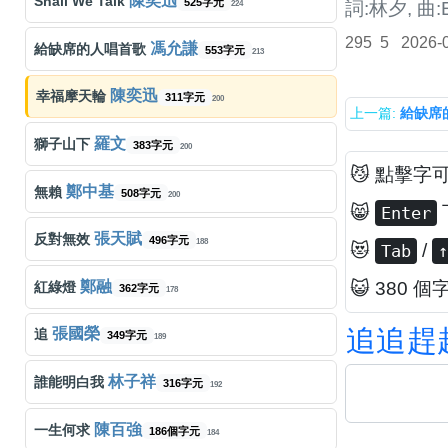
陳奕迅
Shall We Talk
525字元
詞:林夕, 曲:E
224
295
5
2026-
馮允謙
給缺席的人唱首歌
553字元
213
陳奕迅
幸福摩天輪
311字元
200
上一篇:
給缺席
羅文
獅子山下
383字元
200
😼 點擊字
鄭中基
無賴
508字元
200
😸
Enter
張天賦
反對無效
496字元
188
😻
/
Tab
↑
鄭融
😺 380 個
紅綠燈
362字元
178
追
追
趕
張國榮
追
349字元
189
林子祥
誰能明白我
316字元
192
陳百強
一生何求
186個字元
184