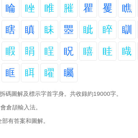
睔
睉
睢
膗
瞿
矍
瞧
瞎
瞋
眛
瞾
眦
睟
瞓
睱
睊
睈
眖
瞦
眭
睵
眶
眲
矅
矚
拆碼圖解及標示字首字身。共收錄約19000字。
學會倉頡輸入法。
全部有答案和圖解。