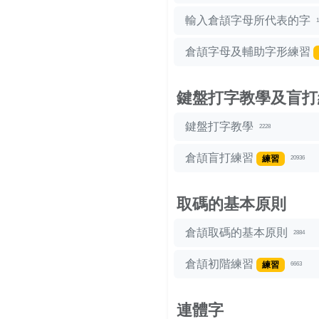
輸入倉頡字母所代表的字
1
倉頡字母及輔助字形練習
鍵盤打字教學及盲打
鍵盤打字教學
2228
倉頡盲打練習
練習
20936
取碼的基本原則
倉頡取碼的基本原則
2884
倉頡初階練習
練習
6663
連體字