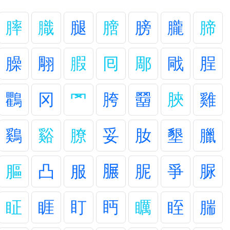
膟
膱
腿
膪
膀
朧
腣
臊
翢
腵
囘
郮
戙
脭
鸜
冈
罓
胯
羀
脥
雞
鷄
谿
膫
妥
肗
墾
臘
膒
凸
服
𦟌
胒
爭
脲
眐
睚
盯
眄
矋
眰
腨