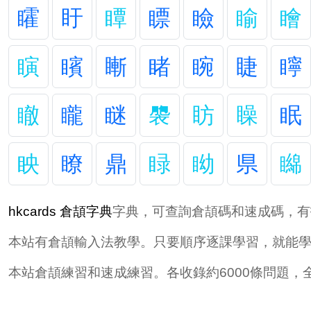
矐
盱
瞫
瞟
瞼
睮
瞺
瞚
矉
䁪
睹
睕
睫
矃
瞮
矓
瞇
褜
眆
矂
眠
眏
瞭
鼎
睩
眑
県
矊
hkcards 倉頡字典
字典，可查詢倉頡碼和速成碼，有
本站有倉頡輸入法教學。只要順序逐課學習，就能
本站倉頡練習和速成練習。各收錄約6000條問題，