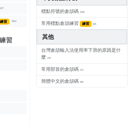
027
標點符號的倉頡碼
1608
練習
9822
常用標點倉頡練習
練習
585
其他
練習
台灣倉頡輸入法使用率下滑的原因是什
麼
248
常用部首的倉頡碼
476
簡體中文的倉頡碼
668