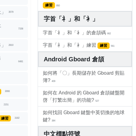
練習
950
土」
3579
字首「礻」和「衤」
土
7158
字首「礻」和「衤」的倉頡碼
662
弓」
字首「礻」和「衤」練習
練習
2810
561
弓
Android Gboard 倉頡
6481
如何將「〇」長期儲存於 Gboard 剪貼
簿?
409
3066
如何在 Android 的 Gboard 倉頡鍵盤開
啓「打繁出簡」的功能?
527
」
2151
如何找回 Gboard 鍵盤中英切換的地球
練習
3182
鍵?
384
中文標點符號