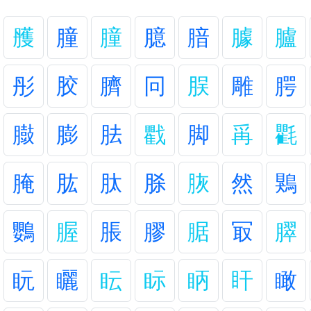
雘
朣
膧
臆
腤
臄
臚
彤
胶
臍
冋
脵
雕
腭
臌
膨
胠
戵
脚
爯
氍
腌
肱
肽
脎
脄
然
鶪
鸚
腛
脹
膠
腒
冣
臎
盶
矖
眃
眎
眪
盰
瞰