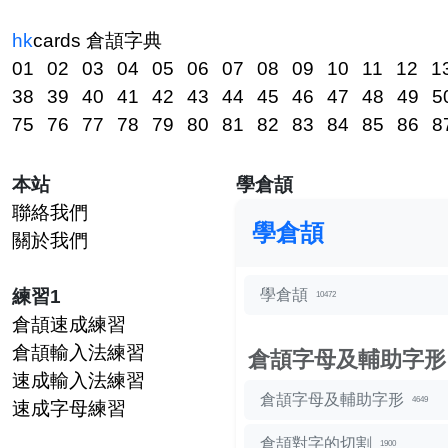
hk
cards
倉頡字典
01
02
03
04
05
06
07
08
09
10
11
12
1
38
39
40
41
42
43
44
45
46
47
48
49
5
75
76
77
78
79
80
81
82
83
84
85
86
8
本站
學倉頡
聯絡我們
學倉頡
關於我們
練習1
學倉頡
10472
倉頡速成練習
倉頡輸入法練習
倉頡字母及輔助字形
速成輸入法練習
倉頡字母及輔助字形
4649
速成字母練習
倉頡對字的切割
1900