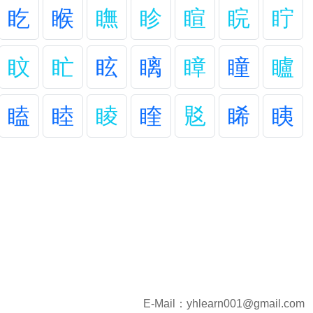
盵
睺
瞴
眕
睻
睆
眝
盿
盳
眩
瞝
瞕
瞳
矑
瞌
睦
睖
睳
覐
睎
眱
E-Mail：
yhlearn001@gmail.com