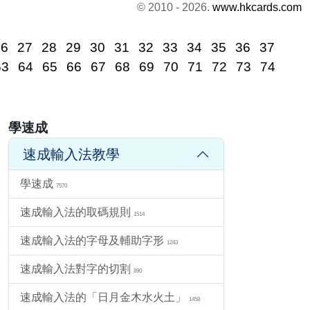
© 2010 - 2026.
www.hkcards.com
26
27
28
29
30
31
32
33
34
35
36
37
63
64
65
66
67
68
69
70
71
72
73
74
學速成
速成輸入法教學
學速成
7570
速成輸入法的取碼規則
1514
速成輸入法的字母及輔助字形
1243
速成輸入法對字的切割
890
速成輸入法的「日月金木水火土」
1458