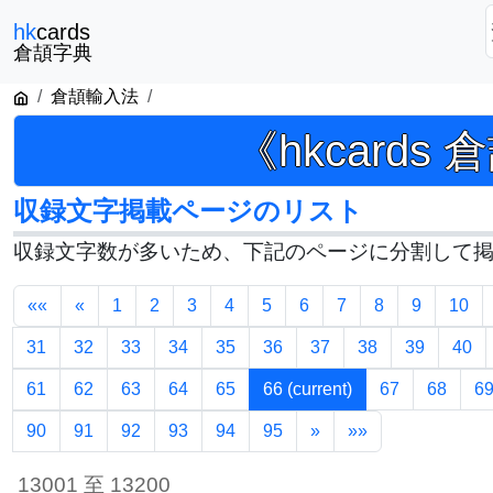
hk
cards
倉頡字典
倉頡輸入法
《hkcards
収録文字掲載ページのリスト
収録文字数が多いため、下記のページに分割して
««
«
1
2
3
4
5
6
7
8
9
10
31
32
33
34
35
36
37
38
39
40
61
62
63
64
65
66
(current)
67
68
6
90
91
92
93
94
95
»
»»
13001 至 13200