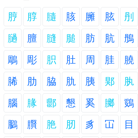
脝
朜
膸
胲
臃
胘
刐
膼
膻
膖
膇
肪
肮
鴅
鵰
彫
胑
肚
周
胿
膮
脪
肋
脇
肍
胰
郹
肒
腦
腞
郻
懇
奚
膷
鵎
鵩
臔
脃
肕
豸
冚
目