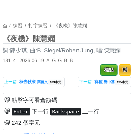
練習
打字練習
《夜機》陳慧嫻
《夜機》陳慧嫻
詞:陳少琪, 曲:B. Siegel/Robert Jung, 唱:陳慧嫻
181
4
2026-06-19
A
G
G
B
B
標點
輔
上一篇:
秋去秋來
下一篇:
有種
葉蒨文
鄭中基
403字元
495字元
😼 點擊字可看倉頡碼
😸
下一行
上一行
Enter
Backspace
😺 242 個字元