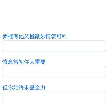
夢
裡
有
他
又
極
微
妙
情
怎
可
料
懷
念
當
初
你
太
重
要
但
你
始
終
未
盡
全
力