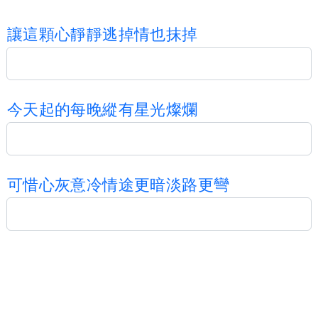
讓
這
顆
心
靜
靜
逃
掉
情
也
抹
掉
今
天
起
的
每
晚
縱
有
星
光
燦
爛
可
惜
心
灰
意
冷
情
途
更
暗
淡
路
更
彎