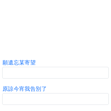
願
遺
忘
某
寄
望
原
諒
今
宵
我
告
別
了