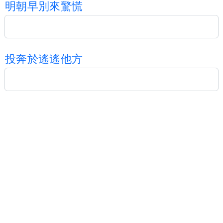
明
朝
早
別
來
驚
慌
投
奔
於
遙
遙
他
方