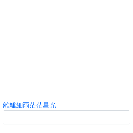
離
離
細
雨
茫
茫
星
光