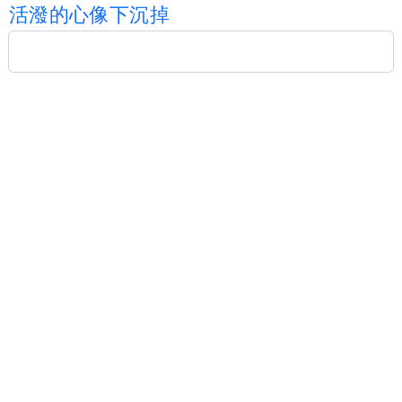
活
潑
的
心
像
下
沉
掉