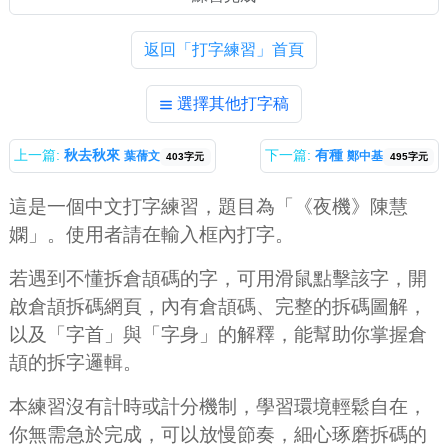
返回「打字練習」首頁
選擇其他打字稿
上一篇:
秋去秋來
下一篇:
有種
葉蒨文
鄭中基
403字元
495字元
這是一個中文打字練習，題目為「《夜機》陳慧
嫻」。使用者請在輸入框內打字。
若遇到不懂拆倉頡碼的字，可用滑鼠點擊該字，開
啟倉頡拆碼網頁，內有倉頡碼、完整的拆碼圖解，
以及「字首」與「字身」的解釋，能幫助你掌握倉
頡的拆字邏輯。
本練習沒有計時或計分機制，學習環境輕鬆自在，
你無需急於完成，可以放慢節奏，細心琢磨拆碼的