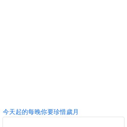
今
天
起
的
每
晚
你
要
珍
惜
歲
月