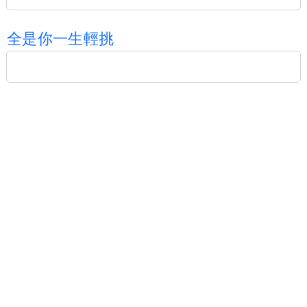
全
是
你
一
生
輕
挑