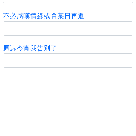
不
必
感
嘆
情
緣
或
會
某
日
再
返
原
諒
今
宵
我
告
別
了