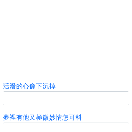
活
潑
的
心
像
下
沉
掉
夢
裡
有
他
又
極
微
妙
情
怎
可
料