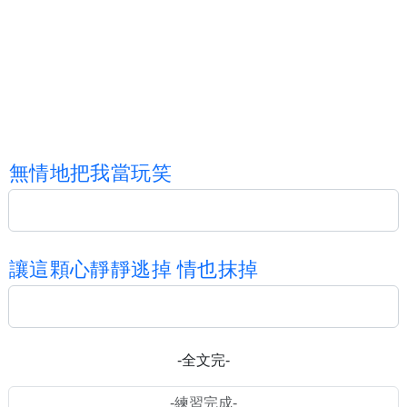
無
情
地
把
我
當
玩
笑
讓
這
顆
心
靜
靜
逃
掉
情
也
抹
掉
-全文完-