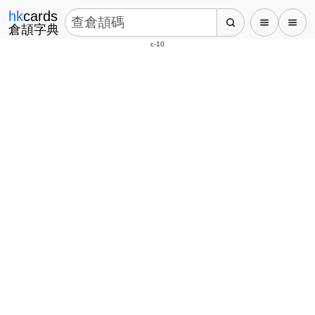
hk
cards
倉頡字典
c-10