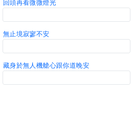
回
頭
再
看
微
微
燈
光
無
止
境
寂
寥
不
安
藏
身
於
無
人
機
艙
心
跟
你
道
晚
安