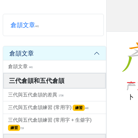
2280
倉頡輸入法練習
練習
6885
在 Win11 使用「微軟倉頡」輸入中文
592
倉頡難拆字練習
練習
1274
倉頡文章
Android 的「Gboard 鍵盤」倉頡
441
667
iPhone, iPad & Mac 啟用原生的倉頡輸入法的
方法
989
倉頡文章
倉頡文章
441
三代倉頡和五代倉頡
三代與五代倉頡的差異
卜
1736
三代與五代倉頡練習 (常用字)
練習
440
三代與五代倉頡練習 (常用字 + 生僻字)
練習
719