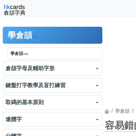
hk
cards
倉頡字典
學倉頡
7908
學倉頡
7908
倉頡字母及輔助字形
倉頡字母及輔助字形
3575
鍵盤打字教學及盲打練習
倉頡對字的切割
1463
鍵盤打字教學
1688
取碼的基本原則
倉頡字母「日月金木水火土」
學倉頡
2682
倉頡盲打練習
練習
18732
倉頡取碼的基本原則
2317
連體字
容易錯
倉頡練習：日月金木水火土
練習
5263
倉頡初階練習
練習
4905
連體字
1091