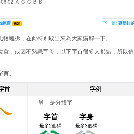
-06-02
A
G
G
B
B
首練習
下一篇:
容易錯
練習
比較難拆，在此特別取出來為大家講解一下。
位置，或因不熟識字母，以下字首很多人都錯，所以值
字首」
字首
字例
「翁」是分體字。
字首
字身
最多2個碼
最多3個碼