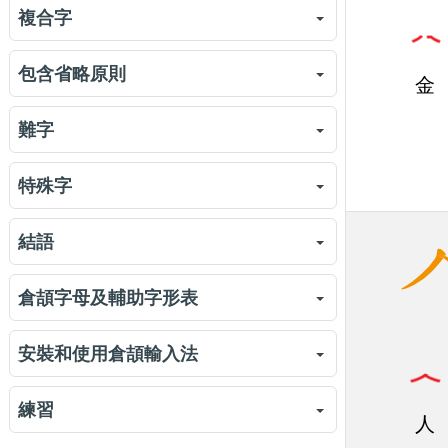
倉頡字形 vs 香港小學字形
524
複合字
倉頡裏一些容易混淆的字形
1034
複合字
671
包含省略原則
金
複合字練習
練習
1069
包含省略原則
739
難字
包含省略原則練習 (1)
練習
347
難字
593
特殊字
包含省略原則練習 (2)
練習
445
難字練習
練習
999
特殊字
822
結語
特殊字練習
練習
784
結語
370
倉頡字母及輔助字形表
下載倉頡字母及輔助字形表
4775
安裝和使用倉頡輸入法
三大主流作業系統的倉頡輸入法
411
練習
人
在 Win11 安裝「微軟倉頡」