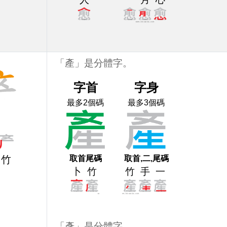
「產」是分體字。
字首
字身
最多2個碼
最多3個碼
取首尾碼
取首,二,尾碼
竹
卜
竹
竹
手
一
「彥」是分體字。