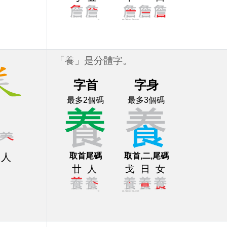
「養」是分體字。
字首
字身
最多2個碼
最多3個碼
取首尾碼
取首,二,尾碼
人
廿
人
戈
日
女