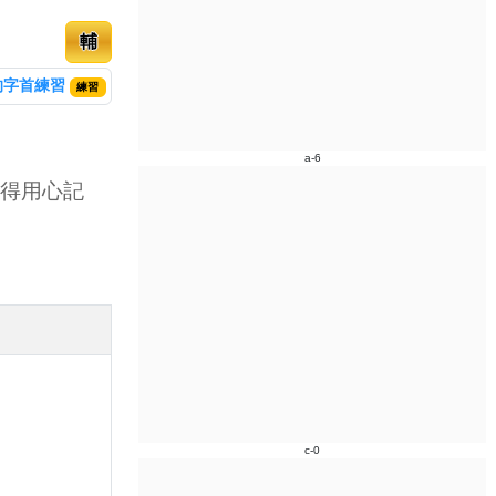
輔
的字首練習
練習
a-6
得用心記
c-0