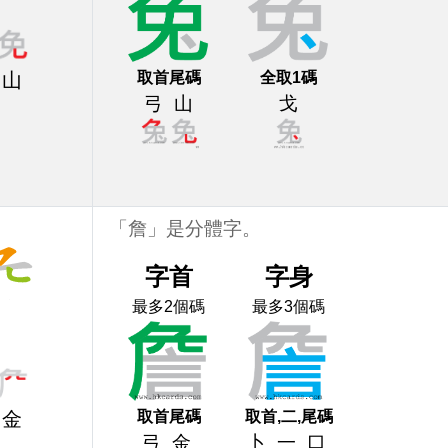
取首尾碼
全取1碼
山
弓
山
戈
「詹」是分體字。
字首
字身
最多2個碼
最多3個碼
取首尾碼
取首,二,尾碼
金
弓
金
卜
一
口