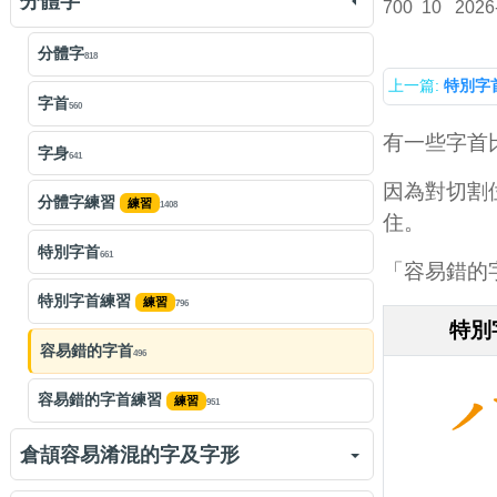
分體字
倉頡字母「竹戈十大中一弓」
700
10
2026
2079
連體字練習
練習
2011
倉頡練習：竹戈十大中一弓
分體字
練習
4457
818
上一篇:
特別字
倉頡輔助字形的倉頡碼
584
倉頡字母「人心手口」
字首
1246
560
有一些字首
倉頡練習：人心手口
字身
練習
2198
641
因為對切割
倉頡字母「尸廿山女田卜」
分體字練習
練習
1585
1408
住。
倉頡練習：尸廿山女田卜
特別字首
練習
2331
661
「容易錯的
倉頡「難」鍵
特別字首練習
練習
966
796
特別
輸入倉頡字母所代表的字
容易錯的字首
762
496
倉頡字母及輔助字形練習
容易錯的字首練習
練習
練習
6990
951
倉頡容易淆混的字及字形