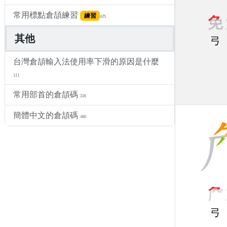
常用標點倉頡練習
練習
425
其他
弓
台灣倉頡輸入法使用率下滑的原因是什麼
111
常用部首的倉頡碼
336
簡體中文的倉頡碼
480
弓