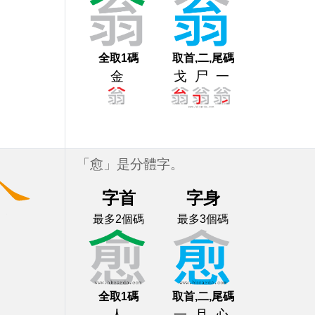
全取1碼
取首,二,尾碼
金
戈
尸
一
「愈」是分體字。
字首
字身
最多2個碼
最多3個碼
全取1碼
取首,二,尾碼
人
一
月
心