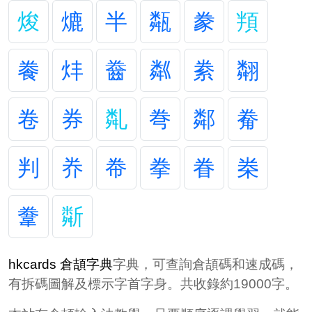
焌
熝
半
甐
豢
頖
餋
炐
齤
粼
絭
翷
卷
券
亃
弮
鄰
觠
判
奍
帣
拳
眷
桊
韏
斴
hkcards 倉頡字典
字典，可查詢倉頡碼和速成碼，
有拆碼圖解及標示字首字身。共收錄約19000字。