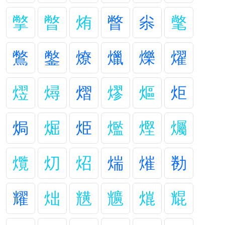
撆
暼
烠
瞥
尜
氅
鷩
鐅
燎
爉
爍
燿
熤
燖
熠
熮
熰
炬
焗
煀
烥
爁
熞
爥
爦
灱
炤
煓
熣
勌
耀
炪
黋
兤
熴
尡