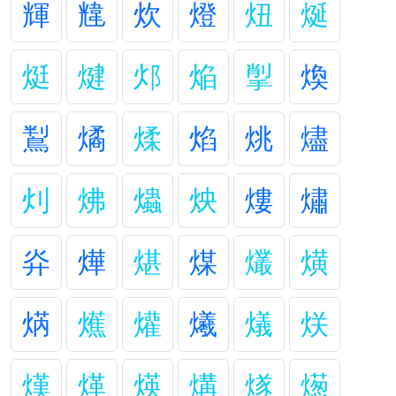
輝
韑
炊
燈
炄
烻
烶
煡
邩
焔
揱
煥
鵥
燏
煣
焰
烑
燼
灲
炥
爞
炴
熡
熽
灷
燁
煁
煤
爜
熿
焫
爑
爟
爔
燨
烪
熯
煂
煐
煹
煫
燪