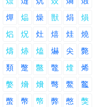
燷
熢
炕
烄
熵
煆
燀
煰
燥
獣
焆
熉
焒
炾
灶
熺
烓
燒
燽
焃
熆
爀
尖
斃
類
蹩
鄨
鼈
煃
烯
嫳
熁
燲
彆
鱉
龞
蟞
幣
幤
弊
憋
獘