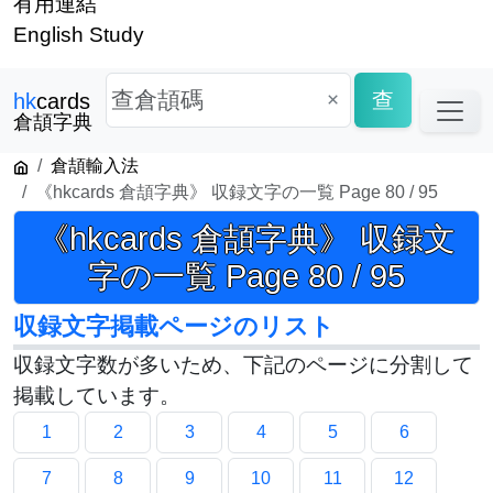
有用連結
English Study
×
查
hk
cards
倉頡字典
倉頡輸入法
《hkcards 倉頡字典》 収録文字の一覧 Page 80 / 95
《hkcards 倉頡字典》 収録文
字の一覧 Page 80 / 95
収録文字掲載ページのリスト
収録文字数が多いため、下記のページに分割して
掲載しています。
1
2
3
4
5
6
7
8
9
10
11
12