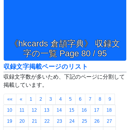
《hkcards 倉頡字典》 収録文
字の一覧 Page 80 / 95
収録文字掲載ページのリスト
収録文字数が多いため、下記のページに分割して
掲載しています。
««
«
1
2
3
4
5
6
7
8
9
10
11
12
13
14
15
16
17
18
19
20
21
22
23
24
25
26
27