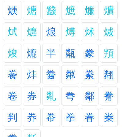
焿
煻
蠽
熫
燫
爌
烒
爊
烺
煿
炢
煘
焌
熝
半
甐
豢
頖
餋
炐
齤
粼
絭
翷
卷
券
亃
弮
鄰
觠
判
奍
帣
拳
眷
桊