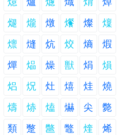
燱
爐
爈
熾
焴
焯
煺
爖
燉
爘
燦
燣
燷
熢
炕
烄
熵
煆
燀
煰
燥
獣
焆
熉
焒
炾
灶
熺
烓
燒
燽
焃
熆
爀
尖
斃
類
蹩
鄨
鼈
煃
烯