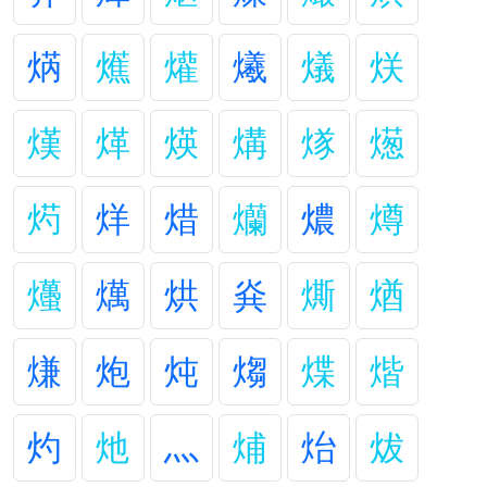
焫
爑
爟
爔
燨
烪
熯
煂
煐
煹
煫
燪
烵
烊
焟
爤
燶
燇
爡
燤
烘
烡
燍
煪
熑
炮
炖
煼
煠
煯
灼
灺
灬
烳
炲
炦