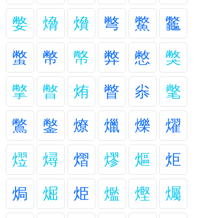
嫳
熁
燲
彆
鱉
龞
蟞
幣
幤
弊
憋
獘
撆
暼
烠
瞥
尜
氅
鷩
鐅
燎
爉
爍
燿
熤
燖
熠
熮
熰
炬
焗
煀
烥
爁
熞
爥