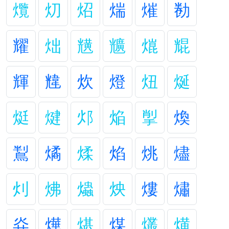
爦
灱
炤
煓
熣
勌
耀
炪
黋
兤
熴
尡
輝
韑
炊
燈
炄
烻
烶
煡
邩
焔
揱
煥
鵥
燏
煣
焰
烑
燼
灲
炥
爞
炴
熡
熽
灷
燁
煁
煤
爜
熿