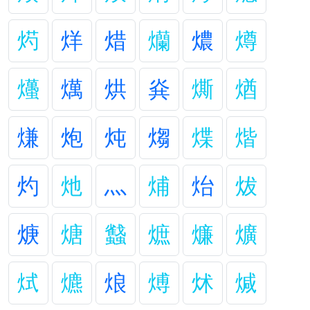
烵
烊
焟
爤
燶
燇
爡
燤
烘
烡
燍
煪
熑
炮
炖
煼
煠
煯
灼
灺
灬
烳
炲
炦
焿
煻
蠽
熫
燫
爌
烒
爊
烺
煿
炢
煘