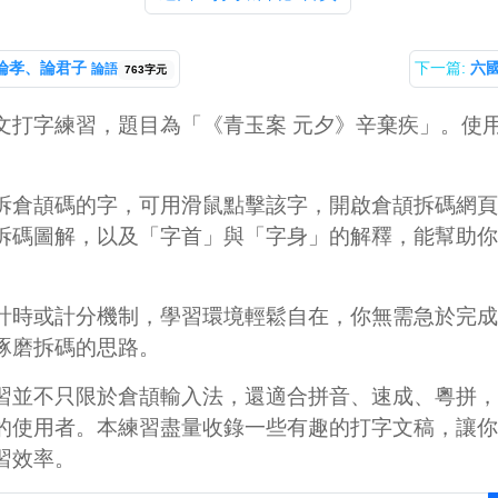
論孝、論君子
下一篇:
六
論語
763字元
文打字練習，題目為「《青玉案 元夕》辛棄疾」。使
拆倉頡碼的字，可用滑鼠點擊該字，開啟倉頡拆碼網頁
拆碼圖解，以及「字首」與「字身」的解釋，能幫助你
計時或計分機制，學習環境輕鬆自在，你無需急於完成
琢磨拆碼的思路。
習並不只限於倉頡輸入法，還適合拼音、速成、粵拼，
的使用者。本練習盡量收錄一些有趣的打字文稿，讓你
習效率。