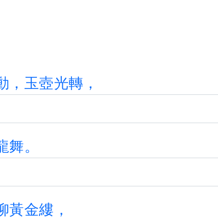
動
，
玉
壺
光
轉
，
龍
舞
。
柳
黃
金
縷
，