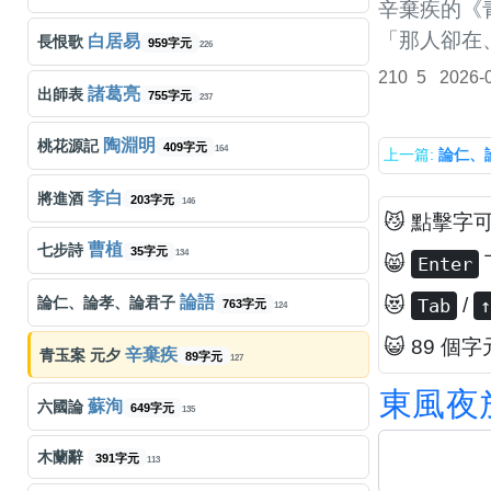
辛棄疾的《
陳奕迅
K歌之王
字元
560
周杰倫
晴天
571字元
「那人卻在
133
白居易
長恨歌
959字元
226
張天賦
世一
210
5
2026-
字元
516
周杰倫
七里香
462字元
128
諸葛亮
出師表
755字元
237
張天賦
老派約會之必要
字元
460
王菲
人間
183字元
118
陶淵明
桃花源記
409字元
164
上一篇:
論仁、
Kiri T
至少做一件離譜的事
423字元
453
胡夏
那些年
709字元
99
李白
將進酒
203字元
146
😼 點擊字
湯令山
緊急聯絡人
439字元
454
孫燕姿
遇見
272字元
104
曹植
七步詩
35字元
134
😸
Enter
Beyond
海闊天空
字元
439
邱軍
運轉人生
309字元
96
論語
論仁、論孝、論君子
😻
/
Tab
↑
763字元
124
Dear Jane
不許你注定一人
456字元
423
😺 89 個字
周杰倫
聽媽媽的話
709字元
89
辛棄疾
青玉案 元夕
89字元
127
湯令山
用背脊唱情歌
360字元
東
風
夜
364
周興哲
你，好不好？
458字元
70
蘇洵
六國論
649字元
135
呂爵安
E先生連環不幸事件
字元
635
LBI利比
Jumping Machine 跳樓機
601字元
72
木蘭辭
391字元
113