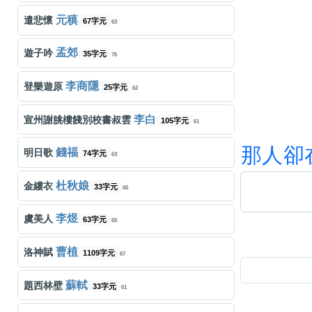
張學友
壯志驕陽
311字元
153
元稹
遣悲懷
67字元
63
Beyond
真的愛妳
159字元
143
孟郊
遊子吟
35字元
76
盧冠廷
一生所愛
182字元
148
李商隱
登樂遊原
25字元
62
徐小鳳
風的季節
337字元
149
李白
宣州謝朓樓餞別校書叔雲
105字元
61
王菲
容易受傷的女人
446字元
那
人
卻
137
錢福
明日歌
74字元
63
Beyond
喜歡妳
296字元
140
杜秋娘
金縷衣
33字元
65
張天賦
抽
408字元
142
李煜
虞美人
63字元
65
林家謙
一人之境
字元
146
曹植
洛神賦
1109字元
67
張天賦
小心碰頭
584字元
146
蘇軾
題西林壁
33字元
61
兒童合唱團
叮噹
127字元