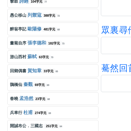
詩經
擊鼓
104字元
77
張學友
每天愛你多一些
473字元
179
列禦寇
愚公移山
388字元
72
楊千嬅
少女的祈禱
438字元
155
眾
裏
尋
歐陽修
醉翁亭記
481字元
68
梅艷芳
IQ博士
108字元
169
張李德和
畫菊自序
182字元
73
王菲
夢中人
字元
163
蘇軾
游山西村
63字元
70
驀
然
回
陳慧嫻
千千闕歌
445字元
163
賀知章
回鄉偶書
33字元
65
古巨基
必殺技
395字元
150
秦觀
鵲橋仙
69字元
69
張智霖
祝君好
295字元
167
孟浩然
春曉
23字元
68
薛凱琪
奇洛李維斯回信
532字元
154
杜甫
兵車行
274字元
69
古巨基
愛與誠
518字元
147
開誠布公．三國志
251字元
64