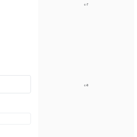
c-7
c-8