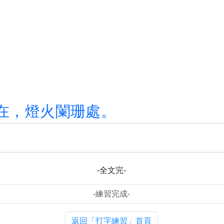
在
，
燈
火
闌
珊
處
。
-全文完-
返回「打字練習」首頁