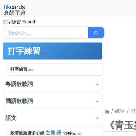
hk
cards
倉頡字典
打字練習 Search
打字練習
18671
打字練習
18671
粵語歌歌詞
洪嘉豪
黑玻璃
412字元
國語歌歌詞
642
練習
打
廖碧兒
哆啦A夢
202字元
560
周杰倫
一路向北
363字元
語文
181
《青玉
李克勤
紅日
265字元
533
韋禮安
如果可以
525字元
157
玄奘 譯
般若波羅蜜多心經
314字元
323