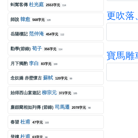
梅艷芳
似是故人來
350字元
322
五月天
任性
518字元
杜光庭
虯髯客傳
72
2553字元
114
更
吹
落
連詩雅
到此為止
字元
331
孫燕姿
天黑黑
458字元
韓愈
師說
67
568字元
128
張敬軒
百年樹木
字元
320
任然
飛鳥和蟬
449字元
范仲淹
岳陽樓記
70
454字元
112
古天樂 宣萱
無時空之戀
字元
305
孫盛希
眼淚記得你
356字元
荀子
勸學(節錄)
55
356字元
114
寶
馬
雕
謝安琪
囍帖街
字元
306
承桓
我會等
539字元
李白
月下獨酌
63
83字元
100
鄭秀文
我們都是這樣長大的
525字元
292
張齊山
這是你期盼的長大嗎
224字元
蘇軾
念奴嬌 赤壁懷古
60
120字元
99
張天賦
記憶棉
444字元
278
汪蘇瀧
像晴天像雨天
597字元
柳宗元
始得西山宴遊記
59
372字元
105
雲浩影
回憶半分鐘
字元
263
Energy
星期五晚上
409字元
司馬遷
廉頗藺相如列傳 (節錄)
59
2078字元
98
Beyond
光輝歲月
240字元
262
張遠
看著我的眼睛說
514字元
杜甫
春望
56
47字元
103
古巨基
愛得太遲
556字元
264
周杰倫
夜曲
字元
杜甫
登樓
57
63字元
98