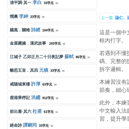
142
李白
清平調·其一
33字元
60
盧巧音
好心分手
427字元
150
李紳
憫農
23字元
上一篇:
論仁、
59
薛凱琪
男孩像你
572字元
147
詩經
國風．關雎
104字元
這是一個中
63
框內打字。
李幸倪
可惜我們沒有
492字元
141
金屋藏嬌．漢武故事
293字元
56
若遇到不懂
Lolly Talk
數到十
526字元
147
蘇軾
江城子 乙卯正月二十日夜記夢
85字元
61
碼、完整的
周殷廷
三生有幸
拆字邏輯。
362字元
142
元稹
離思五首．其四
33字元
60
本練習沒有
Dear Jane
為何嚴重到這樣
585字元
132
許渾
咸陽城東樓
63字元
58
節奏，細心
Dear Jane
哪裡只得我共你
407字元
139
洪繻
鹿港乘桴記
912字元
56
此外，本練
容祖兒
16號愛人
中文輸入法
606字元
150
杜甫
前出塞·其六
51字元
61
習，提升學
王傑
誰明浪子心
210字元
143
譚嗣同
絕命詩
33字元
52