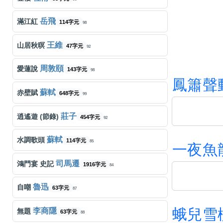
張敬軒
隱形遊樂場
字元
257
吉星出租
暮色迴響
489字元
岳飛
滿江紅
55
114字元
98
Dear Jane
到底發生過什麼事
字元
249
邱軍
愛不愛我
466字元
王維
山居秋暝
50
47字元
92
王菲
約定
331字元
258
孫燕姿
我要的幸福
245字元
周敦頤
愛蓮說
57
143字元
98
鳳
簫
聲
王菲
郵差
150字元
231
王菲
你快樂所以我快樂
字元
蘇軾
赤壁賦
55
648字元
99
容祖兒
心淡
484字元
231
王宇宙 Leto, 乔浚丞
若月亮沒來
425字元
莊子
逍遙遊 (節錄)
43
454字元
92
張天賦
說謊者
472字元
222
五月天
頑固
438字元
蘇軾
水調歌頭
52
114字元
85
一
夜
魚
陳慧嫻
傻女
449字元
225
司馬遷
鴻門宴 史記
1916字元
84
陳凱詠
隔離
575字元
237
魯迅
自嘲
63字元
87
陳奕迅
Shall We Talk
525字元
226
蛾
兒
雪
李商隱
無題
63字元
88