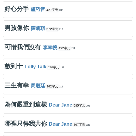
好心分手
盧巧音
427字元
232
男孩像你
薛凱琪
572字元
218
可惜我們沒有
李幸倪
492字元
211
數到十
Lolly Talk
526字元
197
三生有幸
周殷廷
362字元
211
為何嚴重到這樣
Dear Jane
585字元
202
哪裡只得我共你
Dear Jane
407字元
222