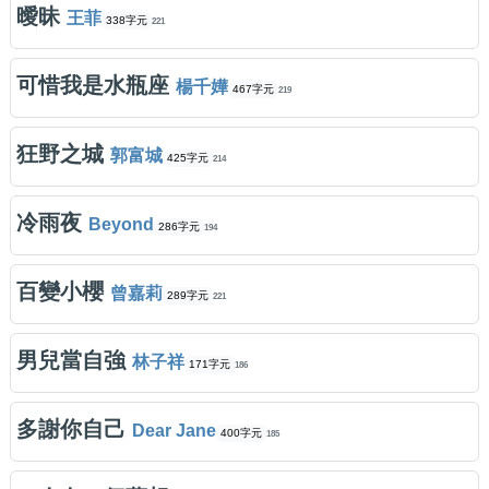
曖昧
王菲
338字元
221
可惜我是水瓶座
楊千嬅
467字元
219
狂野之城
郭富城
425字元
214
冷雨夜
Beyond
286字元
194
百變小櫻
曾嘉莉
289字元
221
男兒當自強
林子祥
171字元
186
多謝你自己
Dear Jane
400字元
185