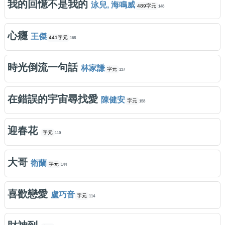
我的回憶不是我的
泳兒, 海鳴威
489字元
148
心癮
王傑
441字元
168
時光倒流一句話
林家謙
字元
137
在錯誤的宇宙尋找愛
陳健安
字元
158
迎春花
字元
110
大哥
衛蘭
字元
144
喜歡戀愛
盧巧音
字元
114