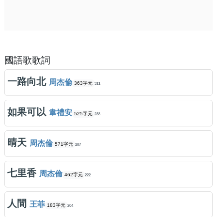
國語歌歌詞
一路向北
周杰倫
363字元
311
如果可以
韋禮安
525字元
238
晴天
周杰倫
571字元
207
七里香
周杰倫
462字元
222
人間
王菲
183字元
204