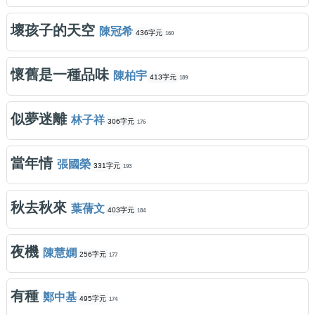
壞孩子的天空
陳冠希
436字元
160
懷舊是一種品味
陳柏宇
413字元
189
似夢迷離
林子祥
306字元
176
當年情
張國榮
331字元
193
秋去秋來
葉蒨文
403字元
184
夜機
陳慧嫻
256字元
177
有種
鄭中基
495字元
174