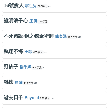
16號愛人
容祖兒
606字元
236
誰明浪子心
王傑
210字元
212
不死傳說‧鋼之鍊金術師
陳奕迅
467字元
214
執迷不悔
王菲
405字元
203
野孩子
楊千嬅
506字元
216
雜技
衛蘭
548字元
218
逝去日子
Beyond
222字元
218