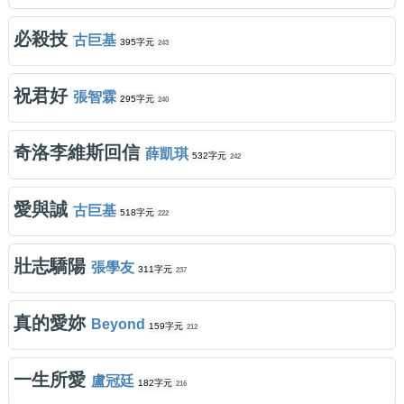
必殺技
古巨基
395字元
243
祝君好
張智霖
295字元
240
奇洛李維斯回信
薛凱琪
532字元
242
愛與誠
古巨基
518字元
222
壯志驕陽
張學友
311字元
237
真的愛妳
Beyond
159字元
212
一生所愛
盧冠廷
182字元
216