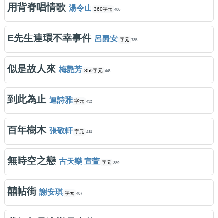
用背脊唱情歌
湯令山
360字元
486
E先生連環不幸事件
呂爵安
字元
735
似是故人來
梅艷芳
350字元
443
到此為止
連詩雅
字元
432
百年樹木
張敬軒
字元
418
無時空之戀
古天樂 宣萱
字元
389
囍帖街
謝安琪
字元
407