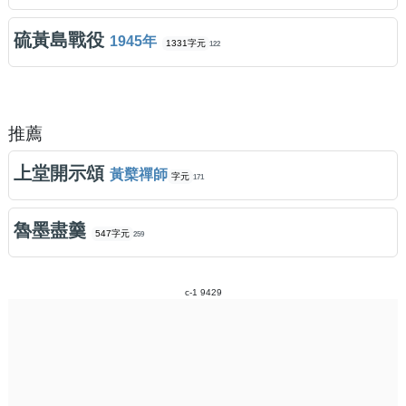
硫黃島戰役
1945年
1331字元
122
推薦
上堂開示頌
黃櫱禪師
字元
171
魯墨盡羹
547字元
259
c-1 9429