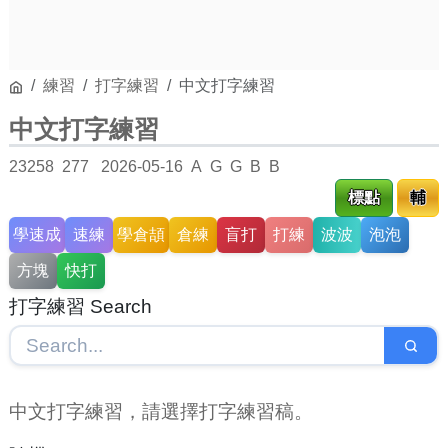
練習
打字練習
中文打字練習
中文打字練習
23258
277
2026-05-16
A
G
G
B
B
標點
輔
學速成
速練
學倉頡
倉練
盲打
打練
波波
泡泡
方塊
快打
打字練習 Search
中文打字練習，請選擇打字練習稿。