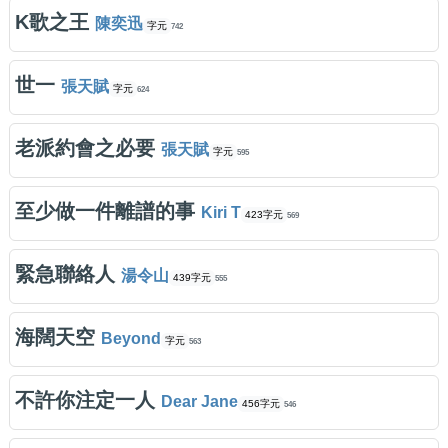
K歌之王
陳奕迅
字元
742
世一
張天賦
字元
624
老派約會之必要
張天賦
字元
595
至少做一件離譜的事
Kiri T
423字元
569
緊急聯絡人
湯令山
439字元
555
海闊天空
Beyond
字元
563
不許你注定一人
Dear Jane
456字元
546