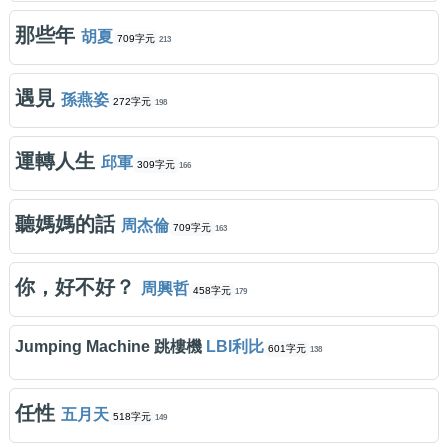
那些年
胡夏
709字元
213
遇見
孫燕姿
272字元
198
運轉人生
邱軍
309字元
166
聽媽媽的話
周杰倫
709字元
163
你，好不好？
周興哲
458字元
179
Jumping Machine 跳樓機
LBI利比
601字元
138
任性
五月天
518字元
149