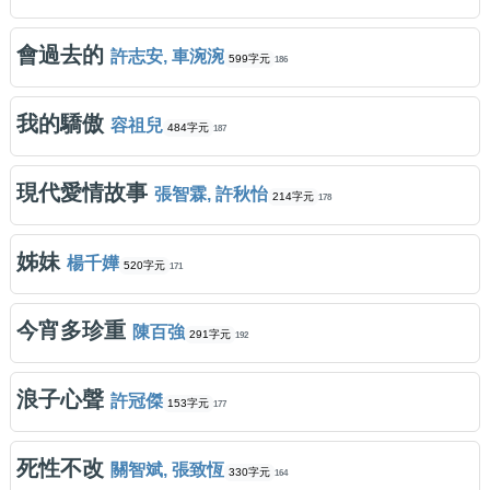
會過去的
許志安, 車涴涴
599字元
186
我的驕傲
容祖兒
484字元
187
現代愛情故事
張智霖, 許秋怡
214字元
178
姊妹
楊千嬅
520字元
171
今宵多珍重
陳百強
291字元
192
浪子心聲
許冠傑
153字元
177
死性不改
關智斌, 張致恆
330字元
164