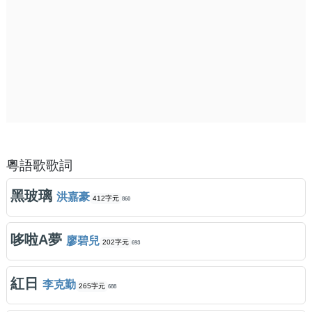
粵語歌歌詞
黑玻璃
洪嘉豪
412字元
860
哆啦A夢
廖碧兒
202字元
693
紅日
李克勤
265字元
688