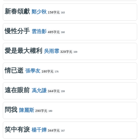
新春頌獻
鄭少秋
158字元
163
慢性分手
雲浩影
485字元
160
愛是最大權利
吳雨霏
329字元
159
情已逝
張學友
180字元
176
遠在眼前
馮允謙
344字元
159
問我
陳麗斯
290字元
180
笑中有淚
楊千嬅
344字元
167