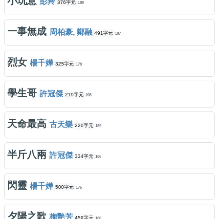
小玩意
彭羚
376字元
189
一事無成
周柏豪, 鄭融
491字元
187
烈女
楊千嬅
325字元
178
學生哥
許冠傑
219字元
205
天命最高
古天樂
220字元
189
半斤八兩
許冠傑
334字元
166
閃靈
楊千嬅
500字元
176
夕陽之歌
梅艷芳
459字元
186