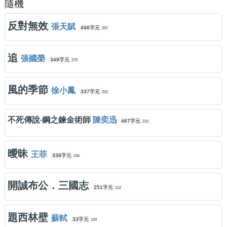
隨機
反對無效
張天賦
496字元
257
追
張國榮
349字元
270
風的季節
徐小鳳
337字元
222
不死傳說‧鋼之鍊金術師
陳奕迅
467字元
215
曖昧
王菲
338字元
226
開誠布公．三國志
251字元
112
題西林壁
蘇軾
33字元
109