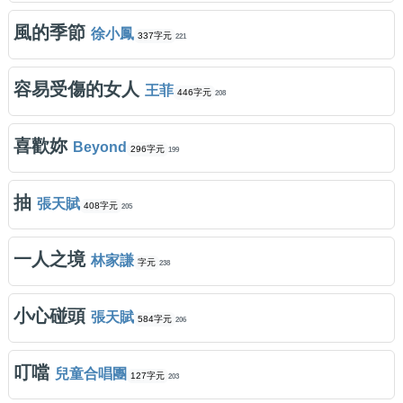
風的季節
徐小鳳
337字元
221
容易受傷的女人
王菲
446字元
208
喜歡妳
Beyond
296字元
199
抽
張天賦
408字元
205
一人之境
林家謙
字元
238
小心碰頭
張天賦
584字元
206
叮噹
兒童合唱團
127字元
203