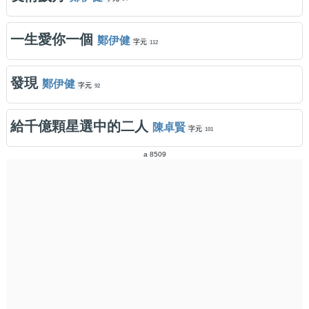
一生愛你一個
鄭伊健
字元
112
發現
鄭伊健
字元
92
給千億顆星選中的二人
陳卓賢
字元
101
a 8509