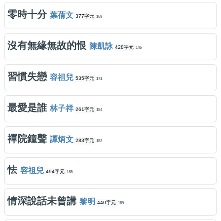
零時十分
葉蒨文
377字元
169
沒有無緣無故的恨
陳凱詠
428字元
146
習慣失戀
容祖兒
535字元
171
最愛是誰
林子祥
261字元
154
禪院鐘聲
譚炳文
283字元
152
怯
容祖兒
494字元
185
情深說話未曾講
黎明
440字元
159