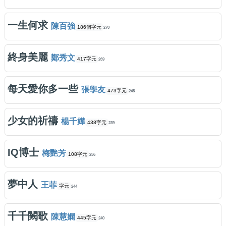
一生何求
陳百強
186個字元
270
終身美麗
鄭秀文
417字元
269
每天愛你多一些
張學友
473字元
245
少女的祈禱
楊千嬅
438字元
239
IQ博士
梅艷芳
108字元
256
夢中人
王菲
字元
244
千千闕歌
陳慧嫻
445字元
240