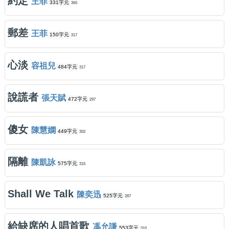
約定
王菲
331字元
365
郵差
王菲
150字元
317
心淡
容祖兒
484字元
317
說謊者
張天賦
472字元
297
傻女
陳慧嫻
449字元
302
隔離
陳凱詠
575字元
315
Shall We Talk
陳奕迅
525字元
287
給缺席的人唱首歌
馮允謙
553字元
310