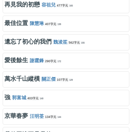
再見我的初戀
容祖兒
477字元
165
最佳位置
陳慧琳
407字元
138
遺忘了初心的我們
魏浚笙
562字元
155
愛後餘生
謝霆鋒
290字元
172
萬水千山縱橫
關正傑
107字元
129
強
郭富城
403字元
140
京華春夢
汪明荃
134字元
144