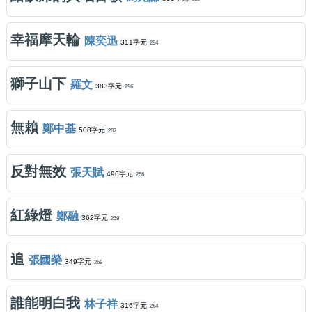
幸福摩天輪
陳奕迅
311字元
294
獅子山下
羅文
383字元
296
無賴
鄭中基
508字元
287
反對無效
張天賦
496字元
256
紅綠燈
鄭融
362字元
239
追
張國榮
349字元
269
誰能明白我
林子祥
316字元
284