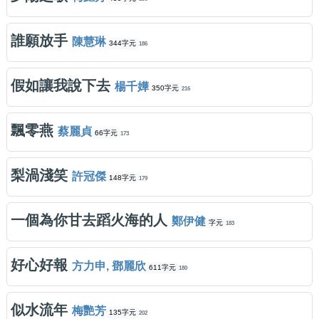
誰願放手
陳慧琳
344字元
186
假如讓我說下去
楊千嬅
350字元
216
飄零燕
蔡麗貞
66字元
173
梨渦淺笑
許冠傑
148字元
179
一個為你甘去蹈火海的人
鄭伊健
字元
183
好心好報
方力申, 鄧麗欣
611字元
180
似水流年
梅艷芳
135字元
202