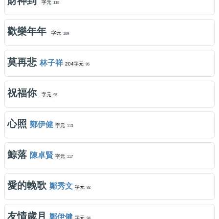
財神到
字元
118
歡樂年年
字元
109
莫再悲
林子祥
204字元
95
祝福你
字元
95
心照
鄭伊健
字元
113
鯨落
陳卓賢
字元
117
愛的輓歌
鄭秀文
字元
92
友情歲月
鄭伊健
字元
94