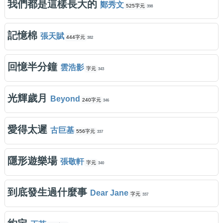
我們都是這樣長大的
鄭秀文
525字元
398
記憶棉
張天賦
444字元
382
回憶半分鐘
雲浩影
字元
343
光輝歲月
Beyond
240字元
346
愛得太遲
古巨基
556字元
337
隱形遊樂場
張敬軒
字元
340
到底發生過什麼事
Dear Jane
字元
337