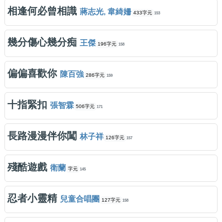
相逢何必曾相識
蔣志光, 韋綺姍
433字元
153
幾分傷心幾分痴
王傑
196字元
158
偏偏喜歡你
陳百強
286字元
159
十指緊扣
張智霖
506字元
171
長路漫漫伴你闖
林子祥
126字元
157
殘酷遊戲
衛蘭
字元
145
忍者小靈精
兒童合唱團
127字元
158