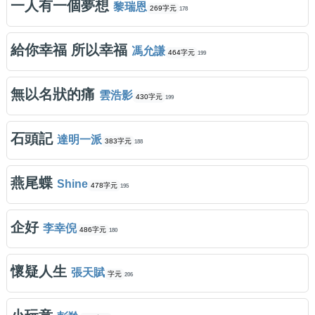
一人有一個夢想
黎瑞恩
269字元
178
給你幸福 所以幸福
馮允謙
464字元
199
無以名狀的痛
雲浩影
430字元
199
石頭記
達明一派
383字元
188
燕尾蝶
Shine
478字元
195
企好
李幸倪
486字元
180
懷疑人生
張天賦
字元
206