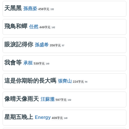
天黑黑
孫燕姿
458字元
132
飛鳥和蟬
任然
449字元
142
眼淚記得你
孫盛希
356字元
97
我會等
承桓
539字元
140
這是你期盼的長大嗎
張齊山
224字元
94
像晴天像雨天
汪蘇瀧
597字元
132
星期五晚上
Energy
409字元
140