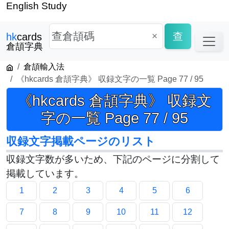
English Study
×
查
hk
cards
倉頡字典
倉頡輸入法
《hkcards 倉頡字典》 収録文字の一覧 Page 77 / 95
《hkcards 倉頡字典》 収録文
字の一覧 Page 77 / 95
収録文字掲載ページのリスト
収録文字数が多いため、下記のページに分割して
掲載しています。
1
2
3
4
5
6
7
8
9
10
11
12