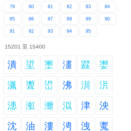
79
80
81
82
83
84
85
86
87
88
89
90
91
92
93
94
95
15201 至 15400
潰
垽
壍
澅
鼝
嬱
湚
聻
峾
沸
汌
沜
漶
渱
灗
泤
津
泱
沈
油
漊
涄
洩
魙