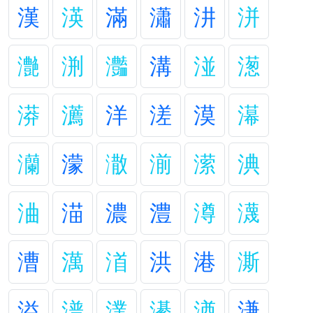
漢
渶
滿
瀟
汫
洴
灔
渆
灎
溝
湴
濍
漭
瀳
洋
溠
漠
濗
灡
濛
潵
湔
潆
淟
浀
渵
濃
澧
澊
瀎
漕
澫
渞
洪
港
澌
溢
潽
澲
濝
湭
溓