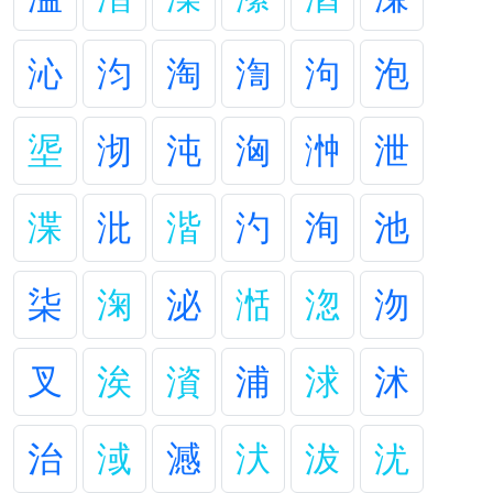
沁
汮
淘
渹
泃
泡
埿
沏
沌
洶
浺
泄
渫
沘
湝
汋
洵
池
柒
淗
泌
湉
淴
沕
叉
涘
澬
浦
浗
沭
治
淢
澸
汱
沷
沋