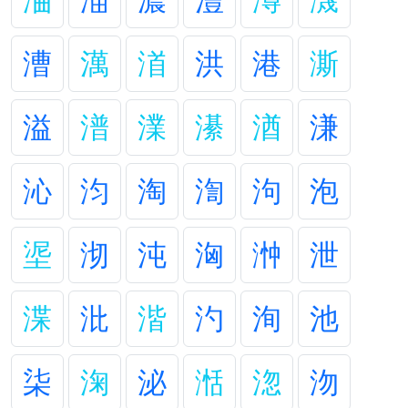
浀
渵
濃
澧
澊
瀎
漕
澫
渞
洪
港
澌
溢
潽
澲
濝
湭
溓
沁
汮
淘
渹
泃
泡
埿
沏
沌
洶
浺
泄
渫
沘
湝
汋
洵
池
柒
淗
泌
湉
淴
沕