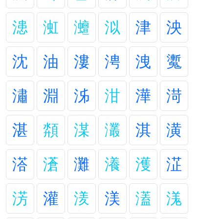
漶
渱
灗
泤
津
泱
沈
油
漊
涄
洩
魙
潚
淵
泲
泔
澕
渮
湛
頮
湈
灇
淇
潢
溚
濸
灘
瀁
濩
淽
淓
灌
湵
渼
濭
溬