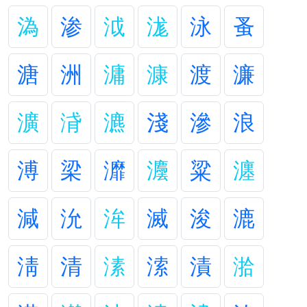
溈
渗
泧
浝
泳
蚤
溏
洲
滽
漮
渡
濂
瀇
浳
瀌
淺
滲
浪
溥
梁
灖
灋
粱
瀍
減
沇
洠
滅
浚
漉
淸
清
溸
溹
漬
湁