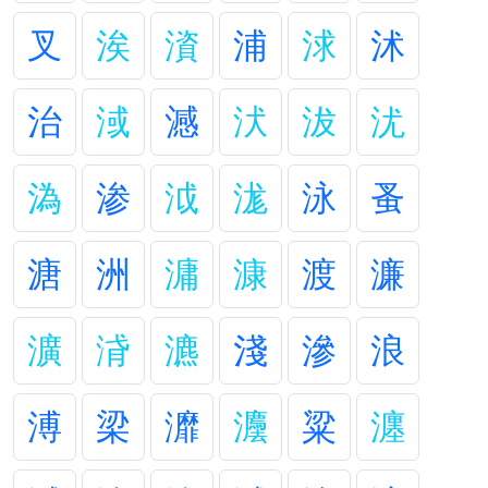
叉
涘
澬
浦
浗
沭
治
淢
澸
汱
沷
沋
溈
渗
泧
浝
泳
蚤
溏
洲
滽
漮
渡
濂
瀇
浳
瀌
淺
滲
浪
溥
梁
灖
灋
粱
瀍