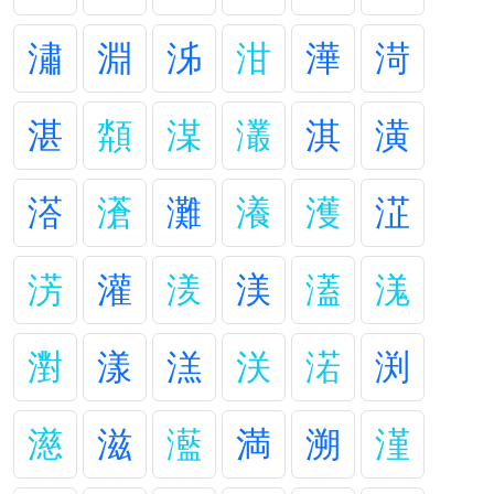
潚
淵
泲
泔
澕
渮
湛
頮
湈
灇
淇
潢
溚
濸
灘
瀁
濩
淽
淓
灌
湵
渼
濭
溬
濧
漾
溔
浂
渃
渕
濨
滋
灆
満
溯
漌