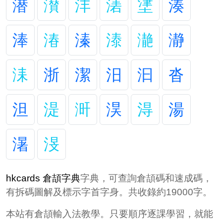
潜
濽
沣
湱
堻
湊
淎
湷
溱
溙
濪
瀞
洡
浙
潔
汨
汩
沓
泹
湜
涆
淏
淂
湯
濐
渂
hkcards 倉頡字典
字典，可查詢倉頡碼和速成碼，
有拆碼圖解及標示字首字身。共收錄約19000字。
本站有倉頡輸入法教學。只要順序逐課學習，就能