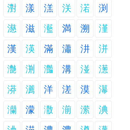
濧
漾
溔
浂
渃
渕
濨
滋
灆
満
溯
漌
漢
渶
滿
瀟
汫
洴
灔
渆
灎
溝
湴
濍
漭
瀳
洋
溠
漠
濗
灡
濛
潵
湔
潆
淟