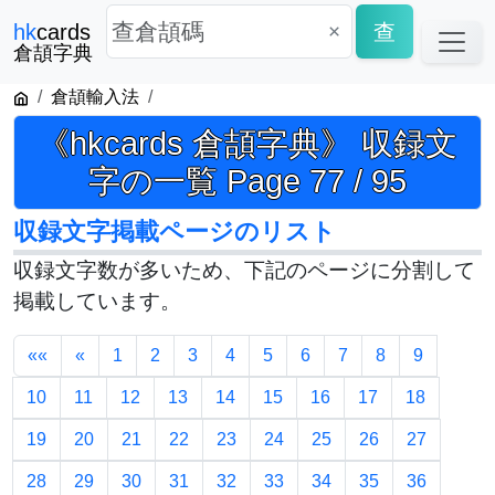
×
查
hk
cards
倉頡字典
倉頡輸入法
《hkcards 倉頡字典》 収録文
字の一覧 Page 77 / 95
収録文字掲載ページのリスト
収録文字数が多いため、下記のページに分割して
掲載しています。
««
«
1
2
3
4
5
6
7
8
9
10
11
12
13
14
15
16
17
18
19
20
21
22
23
24
25
26
27
28
29
30
31
32
33
34
35
36