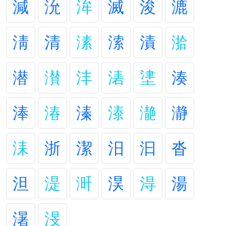
減
沇
洠
滅
浚
漉
淸
清
溸
溹
漬
湁
潜
濽
沣
湱
堻
湊
淎
湷
溱
溙
濪
瀞
洡
浙
潔
汨
汩
沓
泹
湜
涆
淏
淂
湯
濐
渂