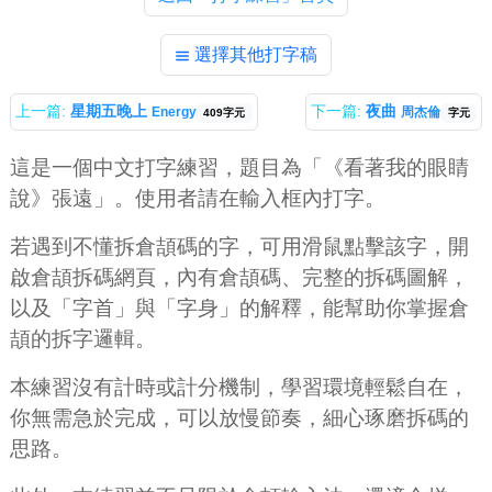
選擇其他打字稿
上一篇:
星期五晚上
下一篇:
夜曲
Energy
周杰倫
409字元
字元
這是一個中文打字練習，題目為「《看著我的眼睛
說》張遠」。使用者請在輸入框內打字。
若遇到不懂拆倉頡碼的字，可用滑鼠點擊該字，開
啟倉頡拆碼網頁，內有倉頡碼、完整的拆碼圖解，
以及「字首」與「字身」的解釋，能幫助你掌握倉
頡的拆字邏輯。
本練習沒有計時或計分機制，學習環境輕鬆自在，
你無需急於完成，可以放慢節奏，細心琢磨拆碼的
思路。