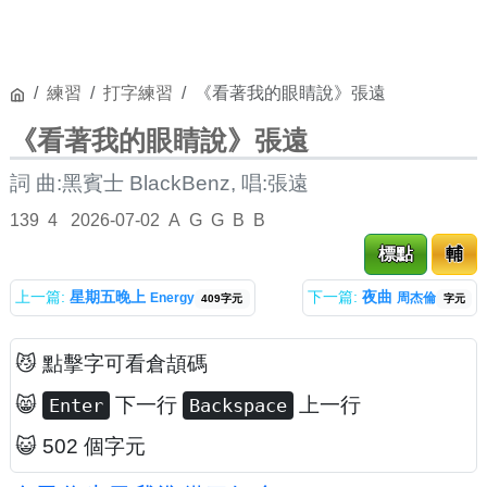
練習
打字練習
《看著我的眼睛說》張遠
《看著我的眼睛說》張遠
詞 曲:黑賓士 BlackBenz, 唱:張遠
139
4
2026-07-02
A
G
G
B
B
標點
輔
上一篇:
星期五晚上
下一篇:
夜曲
Energy
周杰倫
409字元
字元
😼 點擊字可看倉頡碼
😸
下一行
上一行
Enter
Backspace
😺 502 個字元