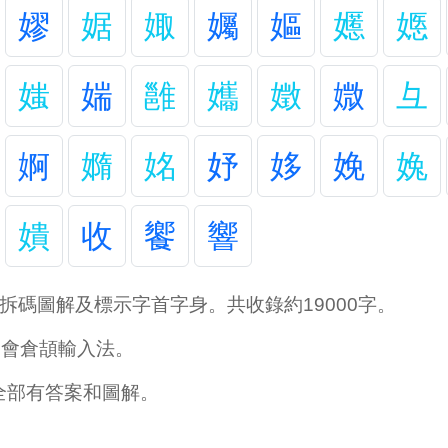
嫪
婮
娵
孎
嫗
嬺
嫕
媸
媏
雝
孈
嬍
媺
彑
婀
嫷
姳
妤
姼
娩
婏
嬇
收
饗
響
拆碼圖解及標示字首字身。共收錄約19000字。
學會倉頡輸入法。
全部有答案和圖解。