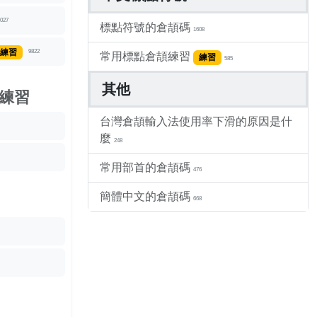
027
標點符號的倉頡碼
1608
練習
9822
常用標點倉頡練習
練習
585
其他
練習
台灣倉頡輸入法使用率下滑的原因是什
麼
248
常用部首的倉頡碼
476
簡體中文的倉頡碼
668