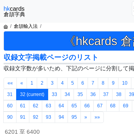
hk
cards
倉頡字典
倉頡輸入法
《hkcards
収録文字掲載ページのリスト
収録文字数が多いため、下記のページに分割して
««
«
1
2
3
4
5
6
7
8
9
10
31
32
(current)
33
34
35
36
37
38
3
60
61
62
63
64
65
66
67
68
69
90
91
92
93
94
95
»
»»
6201 至 6400