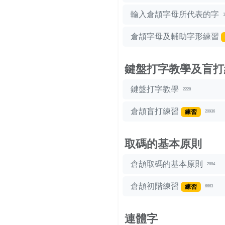
輸入倉頡字母所代表的字
1
倉頡字母及輔助字形練習
鍵盤打字教學及盲打
鍵盤打字教學
2228
倉頡盲打練習
練習
20936
取碼的基本原則
倉頡取碼的基本原則
2884
倉頡初階練習
練習
6663
連體字