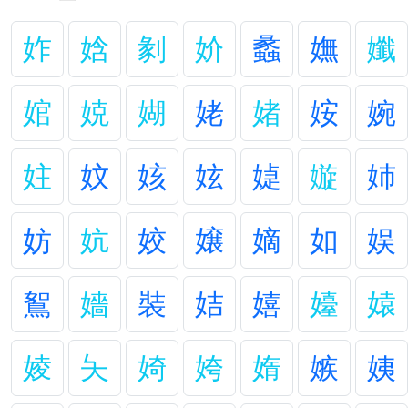
妰
娢
剶
妎
蠡
嫵
孅
婠
娔
媩
姥
媎
姲
婉
妵
妏
姟
妶
媫
嫙
姉
妨
妔
姣
嬢
嫡
如
娱
鴽
嬙
裝
姞
嬉
嬯
媴
婈
夨
婍
姱
媠
嫉
姨