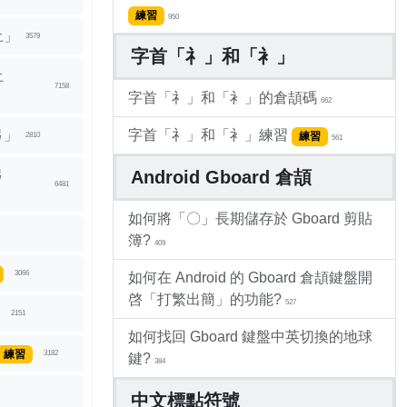
練習
950
土」
3579
字首「礻」和「衤」
土
7158
字首「礻」和「衤」的倉頡碼
662
弓」
字首「礻」和「衤」練習
練習
2810
561
弓
Android Gboard 倉頡
6481
如何將「〇」長期儲存於 Gboard 剪貼
簿?
409
3066
如何在 Android 的 Gboard 倉頡鍵盤開
啓「打繁出簡」的功能?
527
」
2151
如何找回 Gboard 鍵盤中英切換的地球
練習
3182
鍵?
384
中文標點符號