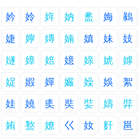
妗
姈
姩
妠
盠
娒
鶨
婕
嬣
嫥
婻
嫃
妹
妓
嬘
嫜
婄
嬑
媇
婋
嫭
娖
婽
嬋
孍
嬠
娛
絮
娃
嬈
奊
奘
娤
嬦
弉
姷
盭
嫽
巜
奻
姧
邕