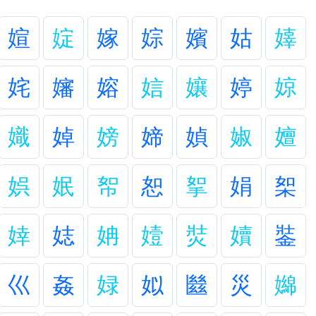
媗
婝
嫁
婃
嬪
姑
嫴
姹
嬸
嫆
娮
孃
婷
婛
嬂
婥
嫎
媂
媜
婌
嬗
娯
姄
帤
恕
挐
娟
桇
婞
娡
姌
嬄
焋
嬻
銺
巛
姦
娽
姒
㡭
災
嬵