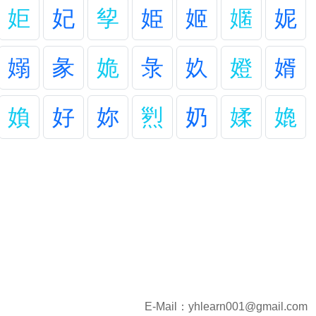
姖
妃
孧
姫
姬
嫟
妮
嫋
彖
姽
彔
奺
嬁
婿
媍
好
妳
煭
奶
媃
嫓
E-Mail：
yhlearn001@gmail.com