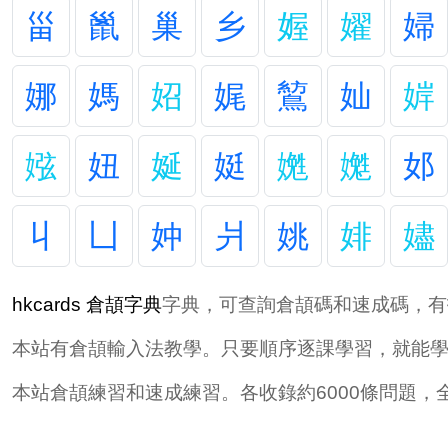
甾
巤
巢
乡
媉
嬥
婦
娜
媽
妱
娓
鶭
奾
婩
娹
妞
娫
娗
嬎
嬔
邚
丩
凵
妕
爿
姚
婔
嬧
hkcards 倉頡字典
字典，可查詢倉頡碼和速成碼，有
本站有倉頡輸入法教學。只要順序逐課學習，就能
本站倉頡練習和速成練習。各收錄約6000條問題，