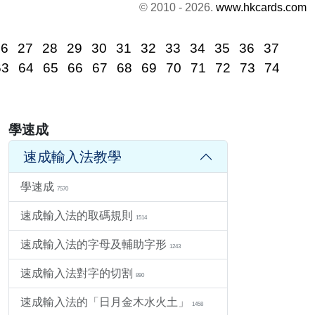
© 2010 - 2026.
www.hkcards.com
26
27
28
29
30
31
32
33
34
35
36
37
63
64
65
66
67
68
69
70
71
72
73
74
學速成
速成輸入法教學
學速成
7570
速成輸入法的取碼規則
1514
速成輸入法的字母及輔助字形
1243
速成輸入法對字的切割
890
速成輸入法的「日月金木水火土」
1458