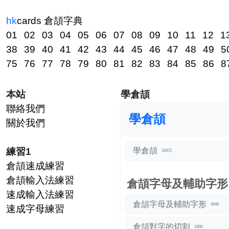
hk
cards
倉頡字典
01
02
03
04
05
06
07
08
09
10
11
12
1
38
39
40
41
42
43
44
45
46
47
48
49
5
75
76
77
78
79
80
81
82
83
84
85
86
8
本站
學倉頡
聯絡我們
學倉頡
關於我們
練習1
學倉頡
10472
倉頡速成練習
倉頡輸入法練習
倉頡字母及輔助字形
速成輸入法練習
倉頡字母及輔助字形
4649
速成字母練習
倉頡對字的切割
1900