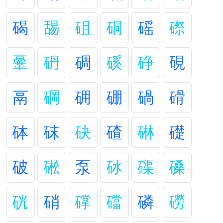
碣
舓
砠
硐
磘
磜
鞷
砃
碉
磎
碀
硯
鬲
碙
砽
硼
碢
磆
砵
砞
砄
碴
碄
礎
破
硹
泵
砅
磲
磉
硄
硝
礃
礑
磷
磱