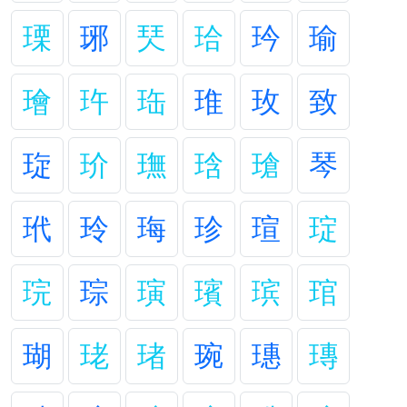
瑮
琊
珡
珨
玪
瑜
璯
玝
珤
琟
玫
致
琁
玠
璑
琀
瑲
琴
玳
玲
珻
珍
瑄
琔
琓
琮
璌
璸
瑸
琯
瑚
珯
琽
琬
璤
瑼