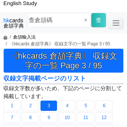
English Study
×
查
hk
cards
倉頡字典
倉頡輸入法
《hkcards 倉頡字典》 収録文字の一覧 Page 3 / 95
《hkcards 倉頡字典》 収録文
字の一覧 Page 3 / 95
収録文字掲載ページのリスト
収録文字数が多いため、下記のページに分割して
掲載しています。
1
2
3
4
5
6
7
8
9
10
11
12