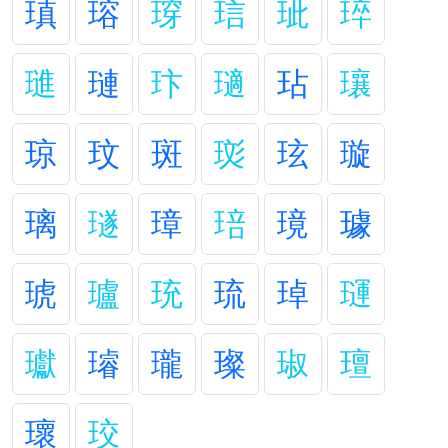
瑱
瑢
瑏
琂
玼
琗
璡
璉
玣
瓋
玷
瓖
琼
玟
斑
珳
玹
璇
璃
璲
璋
琣
璄
璩
琥
瓐
珫
琉
琸
璭
瓛
璿
瓏
璨
琡
璮
瓌
珓