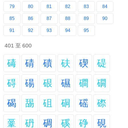
79
80
81
82
83
84
85
86
87
88
89
90
91
92
93
94
95
401 至 600
碡
碃
磧
砆
碶
碮
碍
碭
硍
礘
磵
礀
碣
舓
砠
硐
磘
磜
鞷
砃
碉
磎
碀
硯