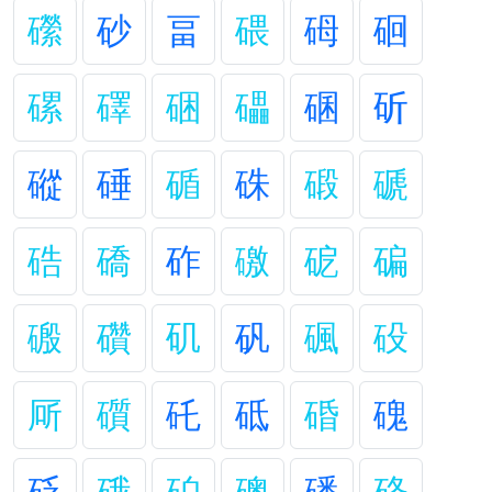
礯
砂
畐
碨
砪
硘
磥
礋
硱
礧
碅
斫
磫
硾
碷
硃
碫
磃
硞
礄
砟
礉
砨
碥
磤
礸
矶
矾
碸
砓
厛
礩
矺
砥
碈
磈