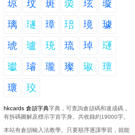
琼
玟
斑
珳
玹
璇
璃
璲
璋
琣
璄
璩
琥
瓐
珫
琉
琸
璭
瓛
璿
瓏
璨
琡
璮
瓌
珓
hkcards 倉頡字典
字典，可查詢倉頡碼和速成碼，
有拆碼圖解及標示字首字身。共收錄約19000字。
本站有倉頡輸入法教學。只要順序逐課學習，就能