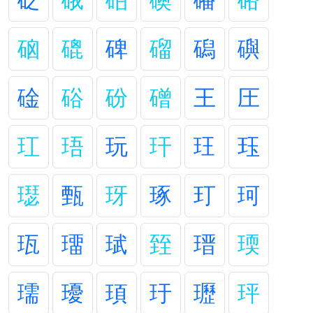
砭
硪
砶
礇
磻
硌
硇
磇
碑
磂
磶
礖
碒
硲
砏
磳
王
圧
玒
珸
玩
玕
玨
珏
璱
甄
玡
琢
玎
珂
珁
璢
珷
臸
瑨
瑌
瓀
瓇
頊
玗
瓑
玶