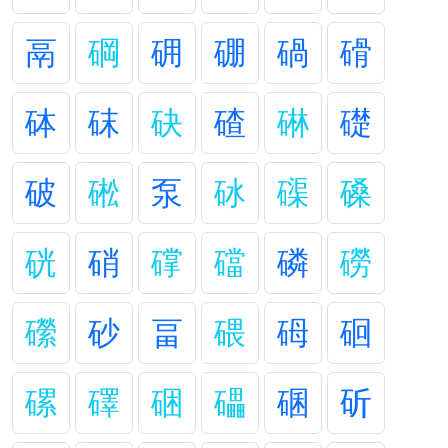
鬲
碙
砽
硼
碢
磆
砵
砞
砄
碴
碄
礎
破
硹
泵
砅
磲
磉
硄
硝
礃
礑
磷
磱
礯
砂
畐
碨
砪
硘
磥
礋
硱
礧
碅
斫