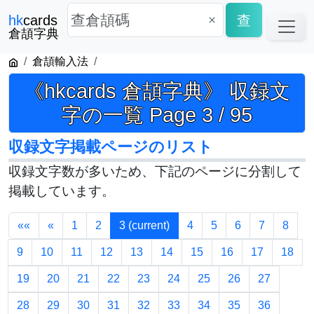
×
查
hk
cards
倉頡字典
倉頡輸入法
《hkcards 倉頡字典》 収録文
字の一覧 Page 3 / 95
収録文字掲載ページのリスト
収録文字数が多いため、下記のページに分割して
掲載しています。
««
«
1
2
3
(current)
4
5
6
7
8
9
10
11
12
13
14
15
16
17
18
19
20
21
22
23
24
25
26
27
28
29
30
31
32
33
34
35
36