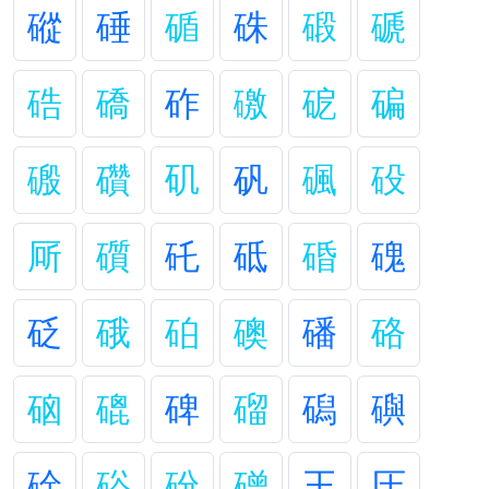
磫
硾
碷
硃
碫
磃
硞
礄
砟
礉
砨
碥
磤
礸
矶
矾
碸
砓
厛
礩
矺
砥
碈
磈
砭
硪
砶
礇
磻
硌
硇
磇
碑
磂
磶
礖
碒
硲
砏
磳
王
圧