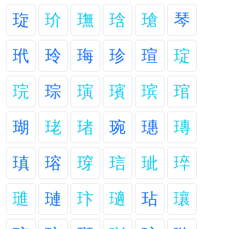
琁
玠
璑
琀
瑲
琴
玳
玲
珻
珍
瑄
琔
琓
琮
璌
璸
瑸
琯
瑚
珯
琽
琬
璤
瑼
瑱
瑢
瑏
琂
玼
琗
璡
璉
玣
瓋
玷
瓖