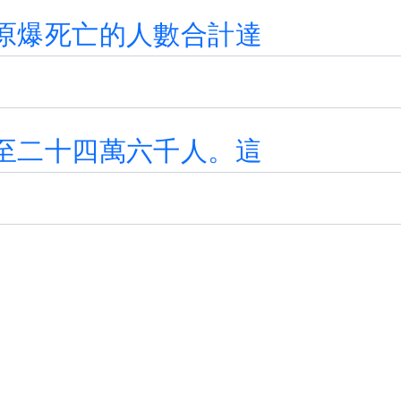
原
爆
死
亡
的
人
數
合
計
達
至
二
十
四
萬
六
千
人
。
這