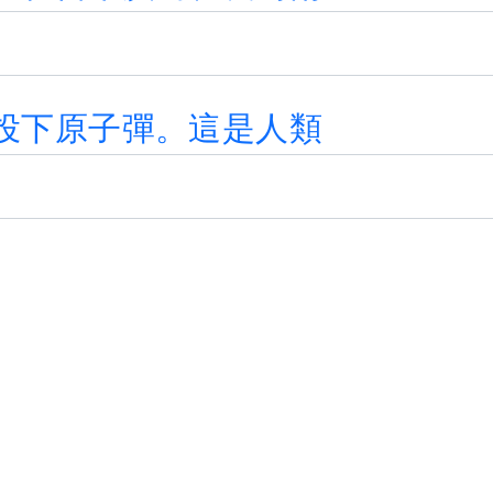
投
下
原
子
彈
。
這
是
人
類