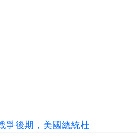
戰
爭
後
期
，
美
國
總
統
杜