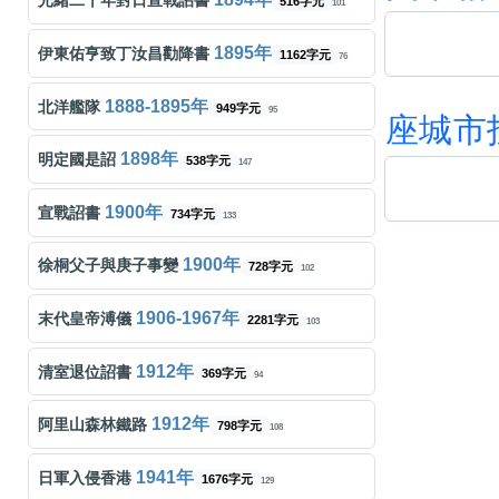
光緒二十年對日宣戰詔書
516字元
101
梅艷芳
似是故人來
350字元
331
五月天
任性
518字元
杜光庭
虯髯客傳
74
2553字元
122
1895年
伊東佑亨致丁汝昌勸降書
1162字元
76
連詩雅
到此為止
字元
338
孫燕姿
天黑黑
458字元
韓愈
師說
72
568字元
139
1888-1895年
北洋艦隊
949字元
95
座
城
市
張敬軒
百年樹木
字元
324
任然
飛鳥和蟬
449字元
范仲淹
岳陽樓記
70
454字元
118
1898年
明定國是詔
538字元
147
古天樂 宣萱
無時空之戀
字元
309
孫盛希
眼淚記得你
356字元
荀子
勸學(節錄)
58
356字元
120
1900年
宣戰詔書
734字元
133
謝安琪
囍帖街
字元
313
承桓
我會等
539字元
李白
月下獨酌
64
83字元
109
1900年
徐桐父子與庚子事變
728字元
102
鄭秀文
我們都是這樣長大的
525字元
295
張齊山
這是你期盼的長大嗎
224字元
蘇軾
念奴嬌 赤壁懷古
61
120字元
103
1906-1967年
末代皇帝溥儀
2281字元
103
張天賦
記憶棉
444字元
281
汪蘇瀧
像晴天像雨天
597字元
柳宗元
始得西山宴遊記
66
372字元
113
1912年
清室退位詔書
369字元
94
雲浩影
回憶半分鐘
字元
270
Energy
星期五晚上
409字元
司馬遷
廉頗藺相如列傳 (節錄)
68
2078字元
106
1912年
阿里山森林鐵路
798字元
108
Beyond
光輝歲月
240字元
262
張遠
看著我的眼睛說
514字元
杜甫
春望
61
47字元
107
1941年
日軍入侵香港
1676字元
129