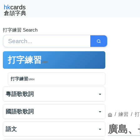
hk
cards
倉頡字典
打字練習 Search
打字練習
18904
打字練習
18904
粵語歌歌詞
洪嘉豪
黑玻璃
412字元
國語歌歌詞
651
練習
打
廖碧兒
哆啦A夢
202字元
廣島、
562
周杰倫
一路向北
363字元
語文
188
李克勤
紅日
265字元