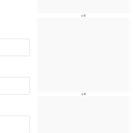
c-5
c-6