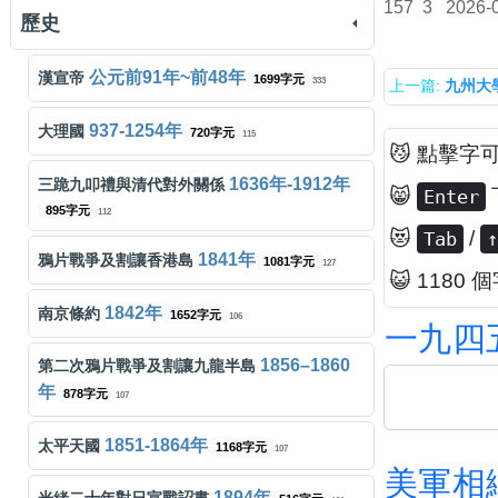
542
韋禮安
如果可以
157
3
2026-
525字元
159
玄奘 譯
般若波羅蜜多心經
314字元
歷史
333
陳奕迅
K歌之王
字元
572
周杰倫
晴天
571字元
137
白居易
長恨歌
959字元
238
公元前91年~前48年
漢宣帝
1699字元
333
上一篇:
九州大
張天賦
世一
字元
516
周杰倫
七里香
462字元
131
諸葛亮
出師表
755字元
243
937-1254年
大理國
720字元
115
😼 點擊字
張天賦
老派約會之必要
字元
473
王菲
人間
183字元
124
陶淵明
桃花源記
409字元
167
1636年-1912年
三跪九叩禮與清代對外關係
😸
Enter
Kiri T
至少做一件離譜的事
895字元
423字元
112
458
胡夏
那些年
709字元
107
李白
將進酒
203字元
149
😻
/
Tab
↑
1841年
鴉片戰爭及割讓香港島
湯令山
緊急聯絡人
1081字元
439字元
127
458
孫燕姿
遇見
272字元
109
😺 1180 
曹植
七步詩
35字元
137
1842年
南京條約
Beyond
海闊天空
1652字元
字元
106
449
邱軍
運轉人生
309字元
一
九
四
98
論語
論仁、論孝、論君子
763字元
130
1856–1860
第二次鴉片戰爭及割讓九龍半島
Dear Jane
不許你注定一人
456字元
427
周杰倫
聽媽媽的話
709字元
92
辛棄疾
青玉案 元夕
89字元
年
127
878字元
107
湯令山
用背脊唱情歌
360字元
365
周興哲
你，好不好？
458字元
82
蘇洵
六國論
649字元
1851-1864年
太平天國
144
1168字元
107
呂爵安
E先生連環不幸事件
美
軍
相
字元
640
LBI利比
Jumping Machine 跳樓機
601字元
79
木蘭辭
391字元
119
1894年