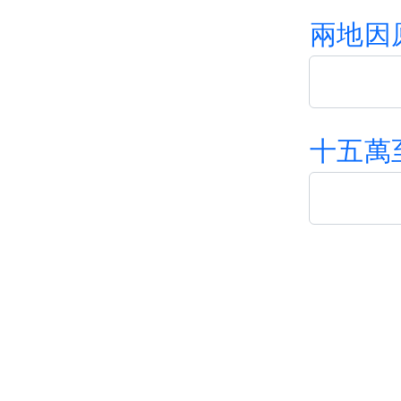
鄭秀文
終身美麗
417字元
181
詩經
擊鼓
兩
地
因
104字元
80
張學友
每天愛你多一些
473字元
180
列禦寇
愚公移山
388字元
80
楊千嬅
少女的祈禱
438字元
158
歐陽修
醉翁亭記
481字元
80
梅艷芳
IQ博士
108字元
十
五
萬
170
張李德和
畫菊自序
182字元
80
王菲
夢中人
字元
166
蘇軾
游山西村
63字元
73
陳慧嫻
千千闕歌
445字元
164
賀知章
回鄉偶書
33字元
71
古巨基
必殺技
395字元
150
秦觀
鵲橋仙
69字元
78
張智霖
祝君好
295字元
168
孟浩然
春曉
23字元
75
薛凱琪
奇洛李維斯回信
532字元
158
杜甫
兵車行
274字元
74
古巨基
愛與誠
518字元
151