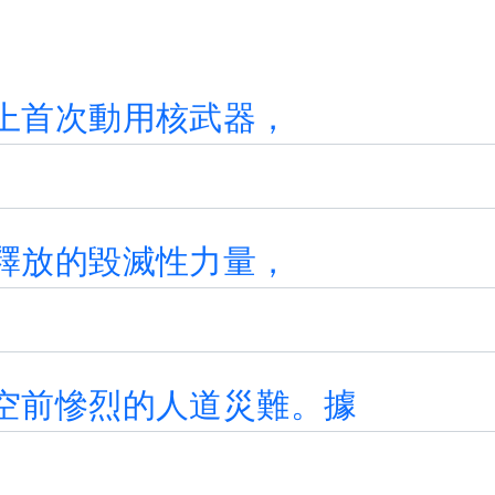
上
首
次
動
用
核
武
器
，
釋
放
的
毀
滅
性
力
量
，
空
前
慘
烈
的
人
道
災
難
。
據