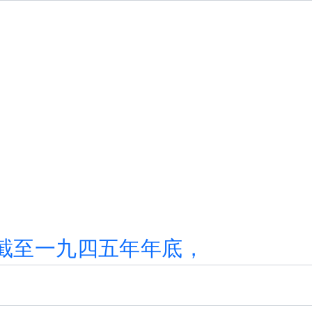
截
至
一
九
四
五
年
年
底
，