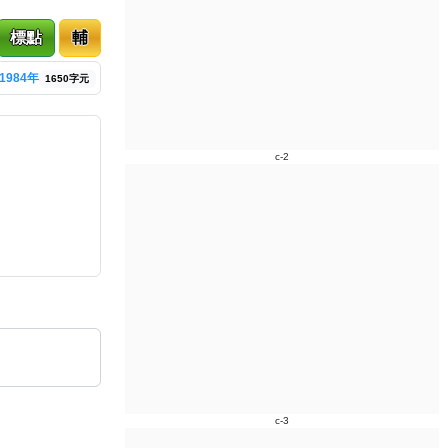
標點
輔
1984年
1650字元
c-2
c-3