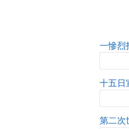
開誠布公．三國志
251字元
69
張學友
壯志驕陽
311字元
154
元稹
遣悲懷
67字元
71
Beyond
真的愛妳
159字元
144
孟郊
遊子吟
35字元
83
盧冠廷
一生所愛
182字元
150
李商隱
登樂遊原
一
慘
烈
25字元
64
徐小鳳
風的季節
337字元
152
李白
宣州謝朓樓餞別校書叔雲
105字元
64
王菲
容易受傷的女人
446字元
138
錢福
明日歌
74字元
66
Beyond
十
五
日
喜歡妳
296字元
142
杜秋娘
金縷衣
33字元
69
張天賦
抽
408字元
143
李煜
虞美人
63字元
72
林家謙
一人之境
字元
151
曹植
洛神賦
1109字元
71
第
二
次
張天賦
小心碰頭
584字元
146
蘇軾
題西林壁
33字元
67