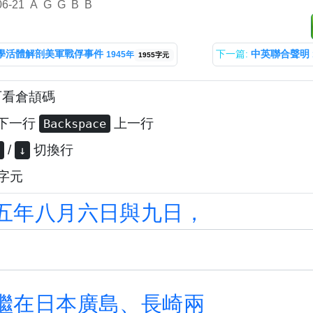
06-21
A
G
G
B
B
學活體解剖美軍戰俘事件
下一篇:
中英聯合聲明
1945年
1955字元
可看倉頡碼
下一行
上一行
Backspace
/
切換行
↓
個字元
五
年
八
月
六
日
與
九
日
，
繼
在
日
本
廣
島
、
長
崎
兩