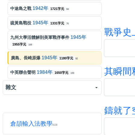
古巨基
愛得太遲
556字元
268
周杰倫
夜曲
字元
杜甫
登樓
60
63字元
104
1942年
中途島之戰
1721字元
84
張敬軒
隱形遊樂場
字元
259
吉星出租
暮色迴響
489字元
岳飛
滿江紅
58
114字元
104
1945年
硫黃島戰役
1331字元
76
戰
爭
史
Dear Jane
到底發生過什麼事
字元
252
邱軍
愛不愛我
466字元
王維
山居秋暝
52
47字元
94
1945年
九州大學活體解剖美軍戰俘事件
王菲
1955字元
約定
108
331字元
259
孫燕姿
我要的幸福
245字元
周敦頤
愛蓮說
63
143字元
107
1945年
廣島、長崎原爆
1180字元
王菲
郵差
92
150字元
235
王菲
你快樂所以我快樂
字元
蘇軾
赤壁賦
58
648字元
105
其
瞬
間
1984年
中英聯合聲明
1650字元
容祖兒
心淡
130
484字元
236
王宇宙 Leto, 乔浚丞
若月亮沒來
425字元
莊子
逍遙遊 (節錄)
47
454字元
99
雜文
張天賦
說謊者
472字元
223
五月天
頑固
438字元
蘇軾
水調歌頭
52
114字元
93
廣西六藍水庫潰堤事件
陳慧嫻
傻女
字元
449字元
248
227
司馬遷
鴻門宴 史記
1916字元
鑄
就
了
89
我當堂嚇一跳，然後得啖笑
316字元
陳凱詠
隔離
195
575字元
238
魯迅
自嘲
63字元
95
倉頡輸入法教學
8138
張善鵬西貢失踪事件
3533字元
166
陳奕迅
Shall We Talk
525字元
234
李商隱
無題