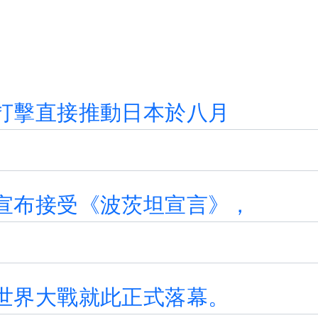
打
擊
直
接
推
動
日
本
於
八
月
宣
布
接
受
《
波
茨
坦
宣
言
》
，
世
界
大
戰
就
此
正
式
落
幕
。