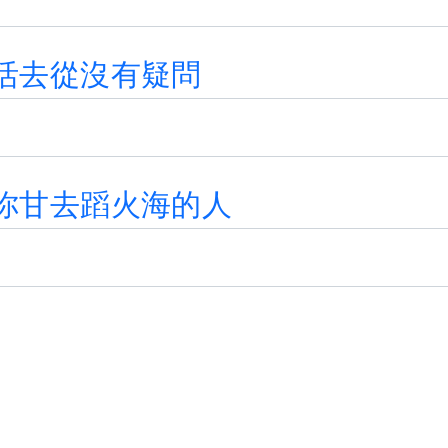
活
去
從
沒
有
疑
問
你
甘
去
蹈
火
海
的
人