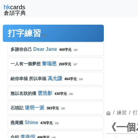
Beyond
冷雨夜
hk
cards
286字元
136
倉頡字典
曾嘉莉
百變小櫻
289字元
131
打字練習
林子祥
男兒當自強
171字元
18671
124
Dear Jane
多謝你自己
400字元
132
黎瑞恩
一人有一個夢想
269字元
127
馮允謙
給你幸福 所以幸福
464字元
134
雲浩影
無以名狀的痛
430字元
135
達明一派
石頭記
383字元
130
練習
打
Shine
燕尾蝶
478字元
《一個
132
李幸倪
企好
486字元
129