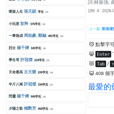
詞:林振強, 
189
4
2026-
張天賦
懷疑人生
字元
131
彭羚
小玩意
376字元
123
上一篇:
梨渦淺
周柏豪, 鄭融
一事無成
491字元
134
😼 點擊字
楊千嬅
烈女
325字元
125
😸
Enter
許冠傑
學生哥
219字元
134
😻
/
Tab
↑
古天樂
天命最高
220字元
😺 408 個
125
許冠傑
半斤八兩
最
愛
的
334字元
127
楊千嬅
閃靈
500字元
122
梅艷芳
夕陽之歌
459字元
129