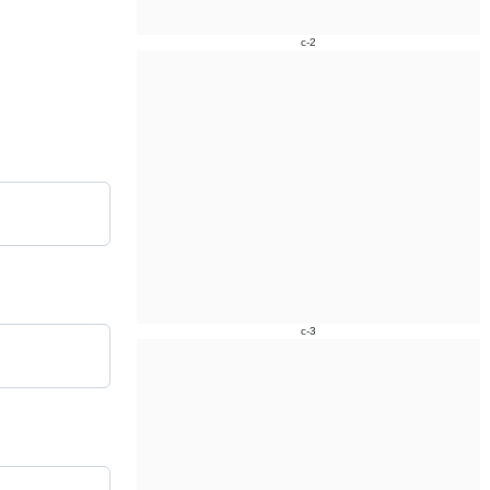
c-2
c-3