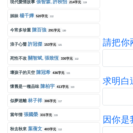
張智霖, 許秋怡
現代愛情故事
214字元
119
楊千嬅
姊妹
520字元
112
陳百強
今宵多珍重
291字元
130
請
把
你
許冠傑
浪子心聲
153字元
121
關智斌, 張致恆
死性不改
330字元
112
陳冠希
壞孩子的天空
436字元
111
求
明
白
陳柏宇
懷舊是一種品味
413字元
113
林子祥
似夢迷離
306字元
117
張國榮
當年情
331字元
115
因
你
是
葉蒨文
秋去秋來
403字元
112