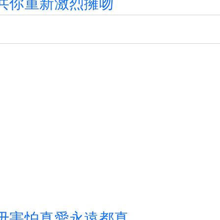
共
你
重
新
激
烈
擁
吻
毋
害
怕
真
愛
永
遠
都
真