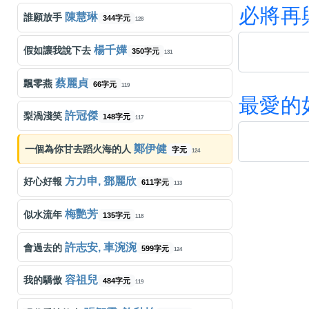
必
將
再
陳慧琳
誰願放手
344字元
128
楊千嬅
假如讓我說下去
350字元
131
蔡麗貞
飄零燕
66字元
119
最
愛
的
許冠傑
梨渦淺笑
148字元
117
鄭伊健
一個為你甘去蹈火海的人
字元
124
方力申, 鄧麗欣
好心好報
611字元
113
梅艷芳
似水流年
135字元
118
許志安, 車涴涴
會過去的
599字元
124
容祖兒
我的驕傲
484字元
119