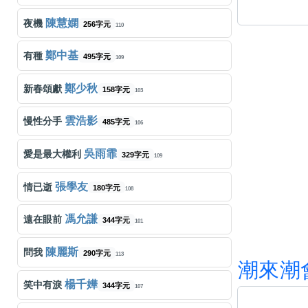
陳慧嫻
夜機
256字元
110
鄭中基
有種
495字元
109
鄭少秋
新春頌獻
158字元
103
雲浩影
慢性分手
485字元
106
吳雨霏
愛是最大權利
329字元
109
張學友
情已逝
180字元
108
馮允謙
遠在眼前
344字元
101
陳麗斯
問我
290字元
113
潮
來
潮
楊千嬅
笑中有淚
344字元
107