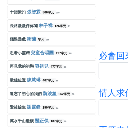
張智霖
十指緊扣
506字元
100
林子祥
長路漫漫伴你闖
126字元
91
衛蘭
殘酷遊戲
字元
89
兒童合唱團
忍者小靈精
必
會
回
127字元
98
容祖兒
再見我的初戀
477字元
85
陳慧琳
最佳位置
407字元
86
情
人
求
魏浚笙
遺忘了初心的我們
562字元
89
謝霆鋒
愛後餘生
290字元
92
關正傑
萬水千山縱橫
107字元
88