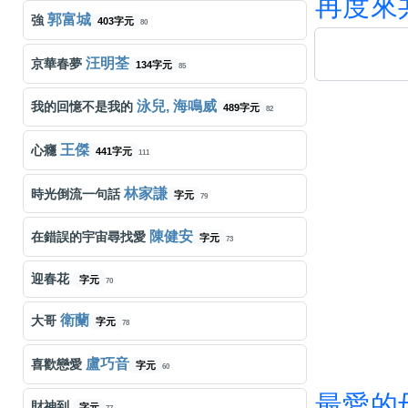
再
度
來
郭富城
強
403字元
80
汪明荃
京華春夢
134字元
85
泳兒, 海鳴威
我的回憶不是我的
489字元
82
王傑
心癮
441字元
111
林家謙
時光倒流一句話
字元
79
陳健安
在錯誤的宇宙尋找愛
字元
73
迎春花
字元
70
衛蘭
大哥
字元
78
盧巧音
喜歡戀愛
字元
60
最
愛
的
財神到
字元