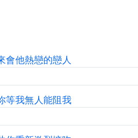
來
會
他
熱
戀
的
戀
人
你
等
我
無
人
能
阻
我