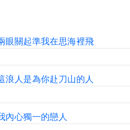
兩
眼
關
起
準
我
在
思
海
裡
飛
這
浪
人
是
為
你
赴
刀
山
的
人
我
內
心
獨
一
的
戀
人