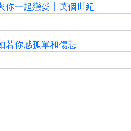
與
你
一
起
戀
愛
十
萬
個
世
紀
如
若
你
感
孤
單
和
傷
悲