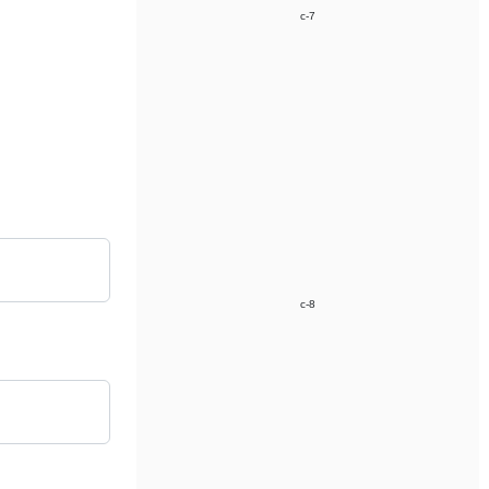
c-7
c-8