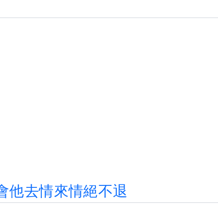
會
他
去
情
來
情
絕
不
退