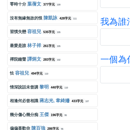
葉蒨文
零時十分
377字元
109
陳凱詠
沒有無緣無故的恨
428字元
我
為
誰
111
容祖兒
習慣失戀
535字元
105
林子祥
最愛是誰
261字元
105
一
個
為
譚炳文
禪院鐘聲
283字元
102
容祖兒
怯
494字元
110
黎明
情深說話未曾講
440字元
110
蔣志光, 韋綺姍
相逢何必曾相識
433字元
107
王傑
幾分傷心幾分痴
196字元
95
陳百強
偏偏喜歡你
286字元
96