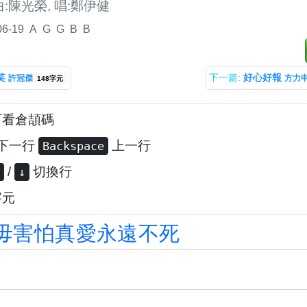
曲:陳光榮, 唱:鄭伊健
06-19
A
G
G
B
B
笑
下一篇:
好心好報
許冠傑
方力申
148字元
可看倉頡碼
下一行
上一行
Backspace
/
切換行
↓
字元
毋
害
怕
真
愛
永
遠
不
死