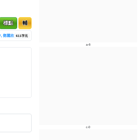
標點
輔
, 鄧麗欣
611字元
a-6
c-0