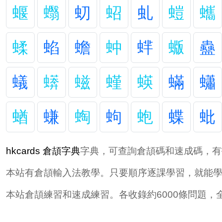
蝘
蠮
虭
蛁
虬
螘
蠵
蝚
蜭
蟾
蚛
蝆
蝂
蠱
蟻
蠎
螆
螼
蝧
蟎
蠨
蝤
螊
蜪
蚼
蚫
蝶
蚍
hkcards 倉頡字典
字典，可查詢倉頡碼和速成碼，有
本站有倉頡輸入法教學。只要順序逐課學習，就能
本站倉頡練習和速成練習。各收錄約6000條問題，