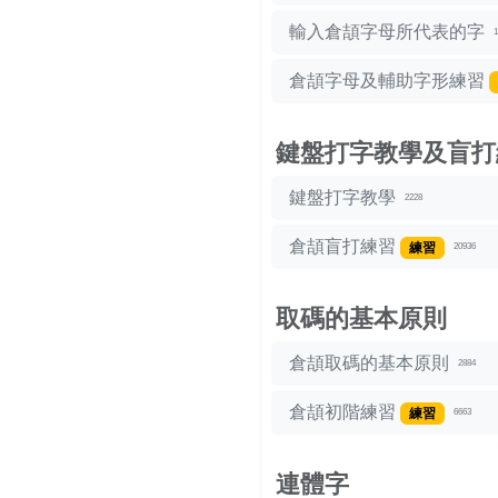
輸入倉頡字母所代表的字
1
倉頡字母及輔助字形練習
鍵盤打字教學及盲打
鍵盤打字教學
2228
倉頡盲打練習
練習
20936
取碼的基本原則
倉頡取碼的基本原則
2884
倉頡初階練習
練習
6663
連體字