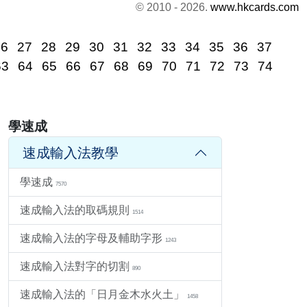
© 2010 - 2026.
www.hkcards.com
26
27
28
29
30
31
32
33
34
35
36
37
63
64
65
66
67
68
69
70
71
72
73
74
學速成
速成輸入法教學
學速成
7570
速成輸入法的取碼規則
1514
速成輸入法的字母及輔助字形
1243
速成輸入法對字的切割
890
速成輸入法的「日月金木水火土」
1458