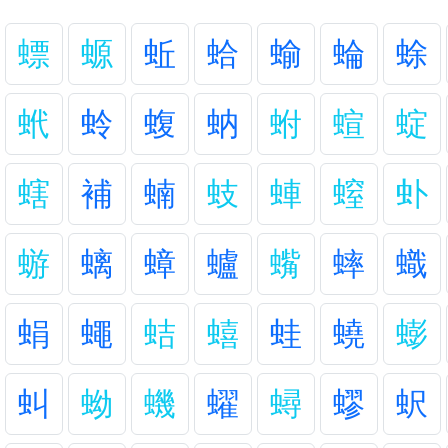
螵
螈
蚯
蛤
蝓
蜦
蜍
蚮
蛉
蝮
蚋
蚹
蝖
蝊
螛
補
蝻
蚑
蛼
螲
虲
蝣
螭
蟑
蠦
蟕
蟀
蟙
蜎
蠅
蛣
蟢
蛙
蟯
蟛
虯
蚴
蟣
蠗
蟳
蟉
蚇