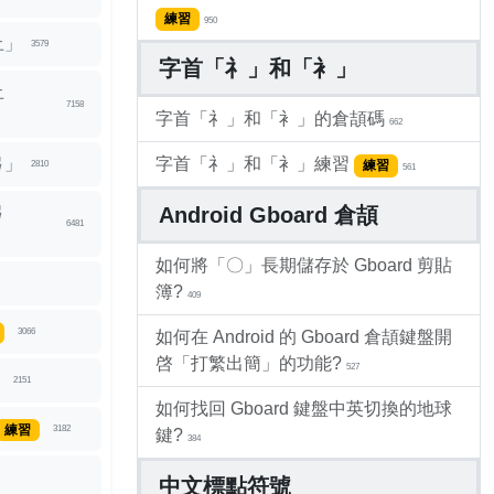
練習
950
土」
3579
字首「礻」和「衤」
土
7158
字首「礻」和「衤」的倉頡碼
662
弓」
字首「礻」和「衤」練習
練習
2810
561
弓
Android Gboard 倉頡
6481
如何將「〇」長期儲存於 Gboard 剪貼
簿?
409
3066
如何在 Android 的 Gboard 倉頡鍵盤開
啓「打繁出簡」的功能?
527
」
2151
如何找回 Gboard 鍵盤中英切換的地球
練習
3182
鍵?
384
中文標點符號