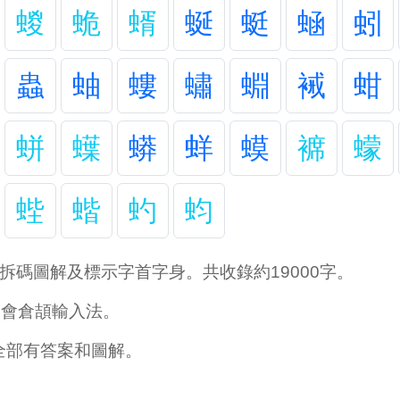
蝬
蛫
蝑
蜒
蜓
蜬
蚓
蟲
蚰
螻
蟰
蜵
裓
蚶
蛢
蠂
蟒
蛘
蟆
褯
蠓
蜌
蝔
虳
蚐
拆碼圖解及標示字首字身。共收錄約19000字。
學會倉頡輸入法。
全部有答案和圖解。