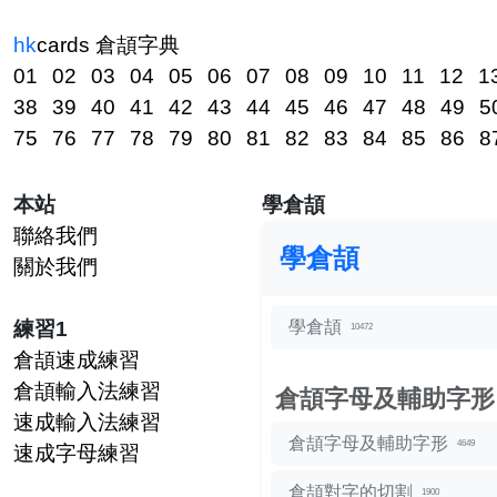
hk
cards
倉頡字典
01
02
03
04
05
06
07
08
09
10
11
12
1
38
39
40
41
42
43
44
45
46
47
48
49
5
75
76
77
78
79
80
81
82
83
84
85
86
8
本站
學倉頡
聯絡我們
學倉頡
關於我們
練習1
學倉頡
10472
倉頡速成練習
倉頡輸入法練習
倉頡字母及輔助字形
速成輸入法練習
倉頡字母及輔助字形
4649
速成字母練習
倉頡對字的切割
1900