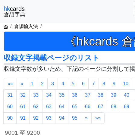
hk
cards
倉頡字典
倉頡輸入法
《hkcards
収録文字掲載ページのリスト
収録文字数が多いため、下記のページに分割して
««
«
1
2
3
4
5
6
7
8
9
10
31
32
33
34
35
36
37
38
39
40
60
61
62
63
64
65
66
67
68
69
90
91
92
93
94
95
»
»»
9001 至 9200