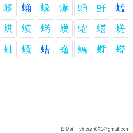
蛥
蛹
蟓
蠏
蝜
虸
蜢
蜞
蟥
蜹
蠖
蠸
蟮
蜣
蛐
蠛
螬
蠴
蠇
蟖
螠
E-Mail：
yhlearn001@gmail.com