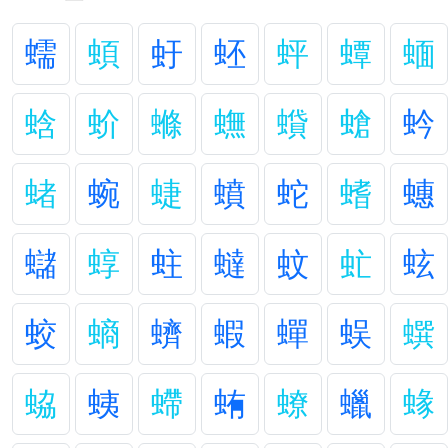
蠕
蝢
虶
蚽
蚲
蟫
蝒
蛿
蚧
螩
蟱
蟘
螥
蚙
蝫
蜿
蜨
蟦
蛇
螧
蟪
蠩
蜳
蛀
蟽
蚊
虻
蚿
蛟
螪
蠐
蝦
蟬
蜈
蟤
蛠
蛦
螮
蛕
蟟
蠟
蝝