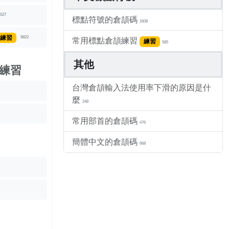
027
標點符號的倉頡碼
1608
練習
9822
常用標點倉頡練習
練習
585
其他
練習
台灣倉頡輸入法使用率下滑的原因是什
麼
248
常用部首的倉頡碼
476
簡體中文的倉頡碼
668