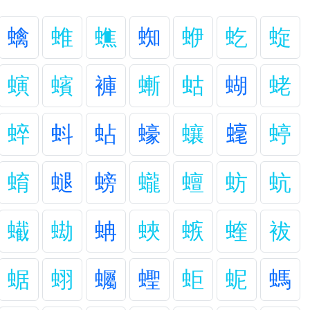
蠄
蜼
蟭
蜘
蛜
虼
蜁
螾
蠙
褲
螹
蛄
蝴
蛯
蜶
蚪
蛅
蠔
蠰
𧐢
蝏
蜟
螁
螃
蠬
蟺
蚄
蚢
蠘
蜐
蚺
蛺
螏
蝰
袚
蜛
蛡
蠾
蟶
蚷
蚭
螞