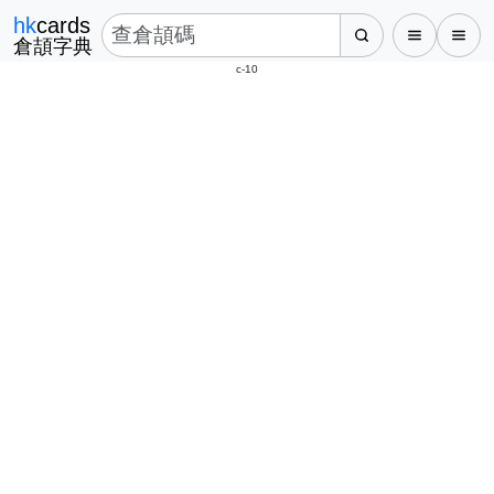
hk
cards
倉頡字典
c-10