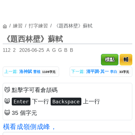
練習
打字練習
《題西林壁》蘇軾
《題西林壁》蘇軾
112
2
2026-06-25
A
G
G
B
B
標點
輔
上一篇:
洛神賦
下一篇:
清平調·其一
曹植
李白
1109字元
33字元
😼 點擊字可看倉頡碼
😸
下一行
上一行
Enter
Backspace
😺 35 個字元
橫
看
成
嶺
側
成
峰
，