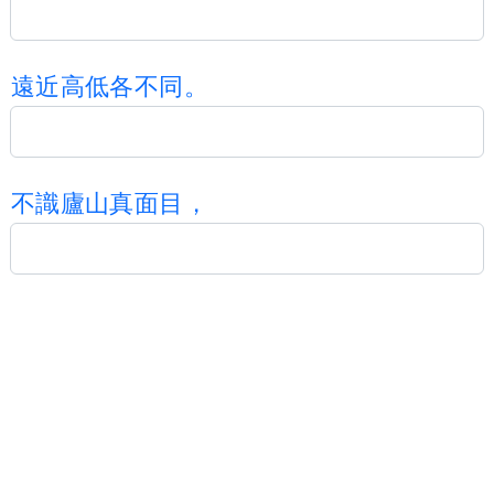
遠
近
高
低
各
不
同
。
不
識
廬
山
真
面
目
，