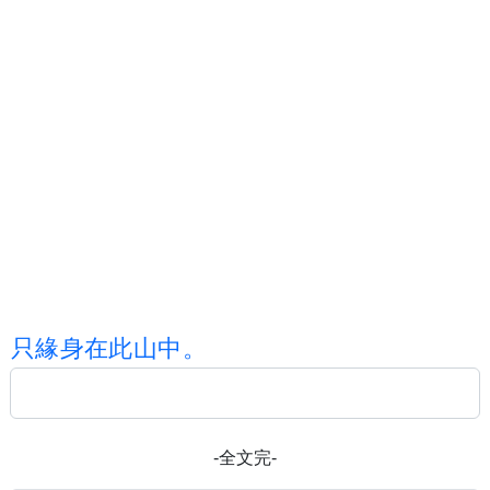
只
緣
身
在
此
山
中
。
-全文完-