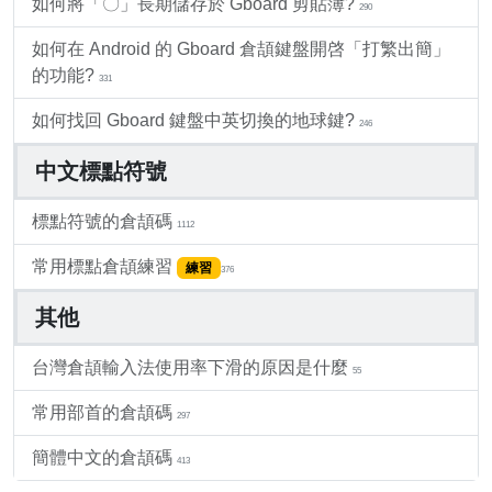
如何將「〇」長期儲存於 Gboard 剪貼簿?
290
如何在 Android 的 Gboard 倉頡鍵盤開啓「打繁出簡」
的功能?
331
如何找回 Gboard 鍵盤中英切換的地球鍵?
246
中文標點符號
標點符號的倉頡碼
1112
常用標點倉頡練習
練習
376
其他
台灣倉頡輸入法使用率下滑的原因是什麼
55
常用部首的倉頡碼
297
簡體中文的倉頡碼
413