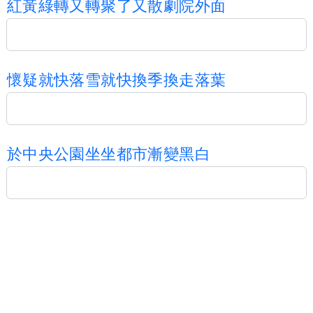
紅
黃
綠
轉
又
轉
聚
了
又
散
劇
院
外
面
懷
疑
就
快
落
雪
就
快
換
季
換
走
落
葉
於
中
央
公
園
坐
坐
都
市
漸
變
黑
白