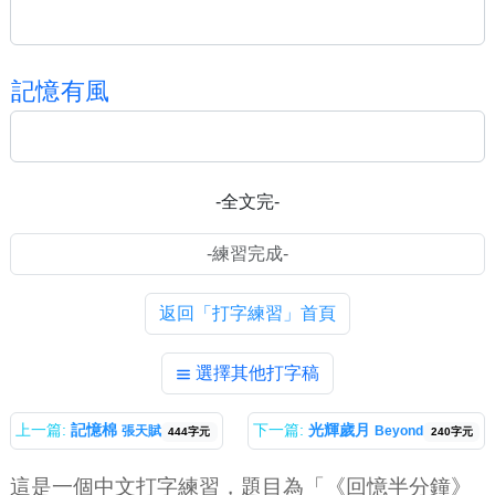
記
憶
有
風
-全文完-
返回「打字練習」首頁
選擇其他打字稿
上一篇:
記憶棉
下一篇:
光輝歲月
張天賦
Beyond
444字元
240字元
這是一個中文打字練習，題目為「《回憶半分鐘》