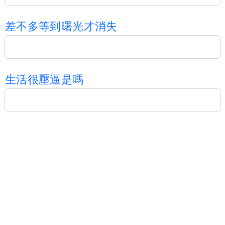
差
不
多
等
到
曙
光
才
消
失
生
活
很
壓
逼
是
嗎