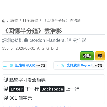
練習
打字練習
《回憶半分鐘》雲浩影
《回憶半分鐘》雲浩影
詞:陳詠謙, 曲:Gordon Flanders, 唱:雲浩影
336
5
2026-06-01
A
G
G
B
B
標點
輔
上一篇:
記憶棉
下一篇:
光輝歲月
張天賦
Beyond
444字元
240字元
😼 點擊字可看倉頡碼
😸
下一行
上一行
Enter
Backspace
😺 361 個字元