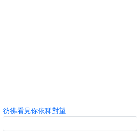
彷
彿
看
見
你
依
稀
對
望