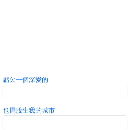
虧
欠
一
個
深
愛
的
也
擺
脫
生
我
的
城
市