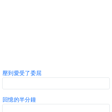
壓
到
愛
受
了
委
屈
回
憶
的
半
分
鐘