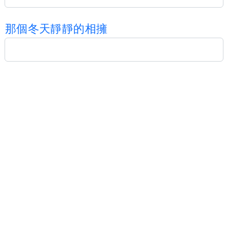
那
個
冬
天
靜
靜
的
相
擁