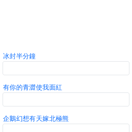
冰
封
半
分
鐘
有
你
的
⻘
澀
使
我
面
紅
企
鵝
幻
想
有
天
嫁
北
極
熊