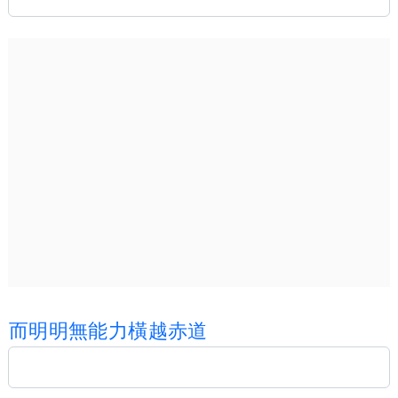
而
明
明
無
能
力
橫
越
赤
道