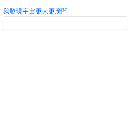
我
發
現
宇
宙
更
大
更
廣
闊