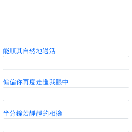
能
順
其
自
然
地
過
活
偏
偏
你
再
度
走
進
我
眼
中
半
分
鐘
若
靜
靜
的
相
擁