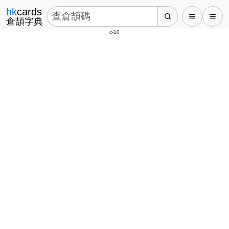
hk
cards
倉頡字典
c-10