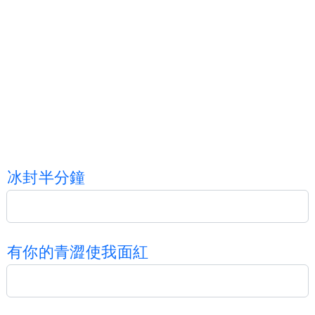
冰
封
半
分
鐘
有
你
的
青
澀
使
我
面
紅