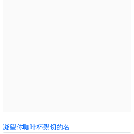
凝
望
你
咖
啡
杯
親
切
的
名