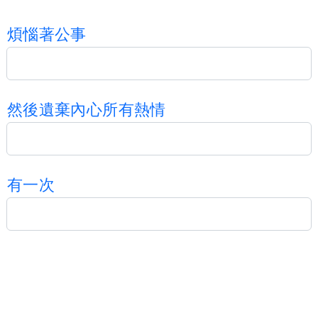
煩
惱
著
公
事
然
後
遺
棄
內
心
所
有
熱
情
有
一
次