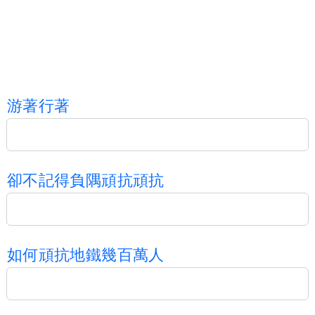
游
著
行
著
卻
不
記
得
負
隅
頑
抗
頑
抗
如
何
頑
抗
地
鐵
幾
百
萬
人