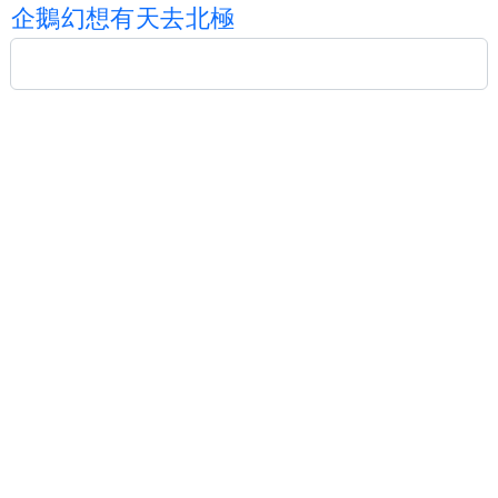
企
鵝
幻
想
有
天
去
北
極