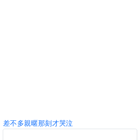
差
不
多
親
暱
那
刻
才
哭
泣