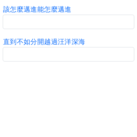
該
怎
麼
邁
進
能
怎
麼
邁
進
直
到
不
如
分
開
越
過
汪
洋
深
海