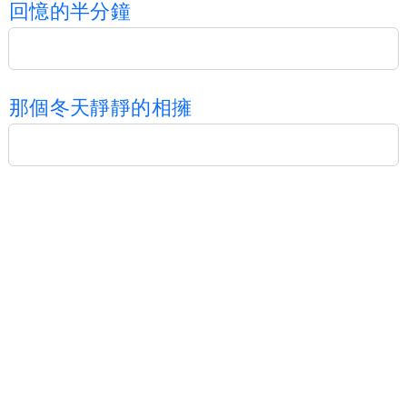
回
憶
的
半
分
鐘
那
個
冬
天
靜
靜
的
相
擁