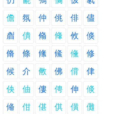
仍
毹
鳹
僪
伋
氡
儋
氛
仲
佻
俳
儘
睂
僓
翛
鞗
攸
倏
脩
條
絛
鯈
儵
修
候
介
敒
佛
偝
侓
佒
伷
僂
俜
伸
倐
偹
佄
偡
倛
僙
儺