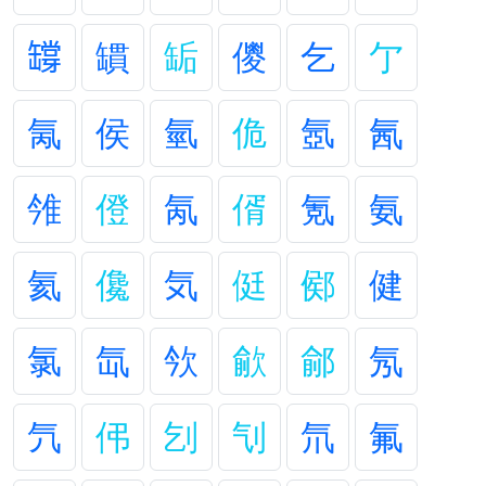
𦉘
罆
缿
儍
乞
亇
氞
侯
氫
佹
氬
氥
雂
僜
氝
偦
氪
氨
氦
儳
気
侹
鄇
健
氯
氙
欦
歈
鄃
氖
氕
伄
刉
刏
氘
氟