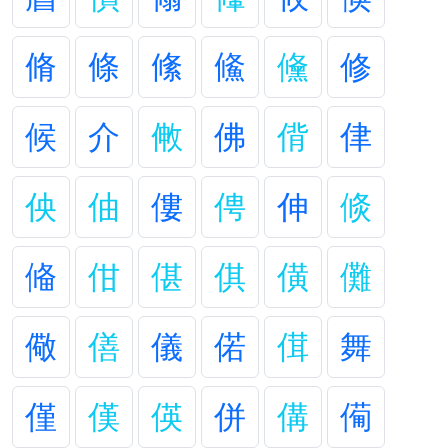
脩
條
絛
鯈
儵
修
候
介
敒
佛
偝
侓
佒
伷
僂
俜
伸
倐
偹
佄
偡
倛
僙
儺
儆
僐
儀
偌
傇
舞
僅
傼
偀
併
傋
僃