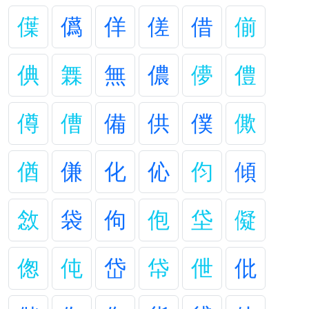
僷
儰
佯
傞
借
偂
倎
橆
無
儂
儚
僼
僔
傮
備
供
僕
僛
偤
傔
化
伈
伨
傾
敜
袋
佝
佨
垈
儗
偬
伅
岱
帒
伳
仳