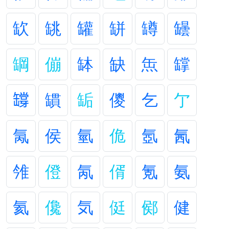
缼
罀
罐
缾
罇
罎
罁
傰
缽
缺
缹
罉
𦉘
罆
缿
儍
乞
亇
氞
侯
氫
佹
氬
氥
雂
僜
氝
偦
氪
氨
氦
儳
気
侹
鄇
健