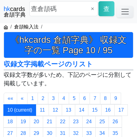
×
查
hk
cards
倉頡字典
倉頡輸入法
《hkcards 倉頡字典》 収録文
字の一覧 Page 10 / 95
収録文字掲載ページのリスト
収録文字数が多いため、下記のページに分割して
掲載しています。
««
«
1
2
3
4
5
6
7
8
9
10
(current)
11
12
13
14
15
16
17
18
19
20
21
22
23
24
25
26
27
28
29
30
31
32
33
34
35