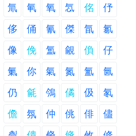
氚
氠
氧
忥
佲
伃
侈
俑
氰
傑
氜
氱
像
俛
氲
覦
偩
仔
氭
你
氣
氮
氳
氤
仍
毹
鳹
僪
伋
氡
儋
氛
仲
佻
俳
儘
睂
僓
翛
鞗
攸
倏