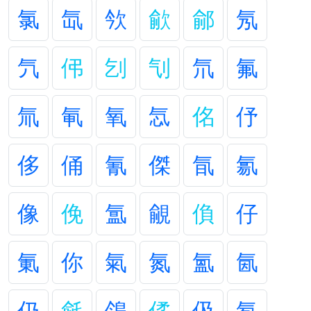
氯
氙
欦
歈
鄃
氖
氕
伄
刉
刏
氘
氟
氚
氠
氧
忥
佲
伃
侈
俑
氰
傑
氜
氱
像
俛
氲
覦
偩
仔
氭
你
氣
氮
氳
氤