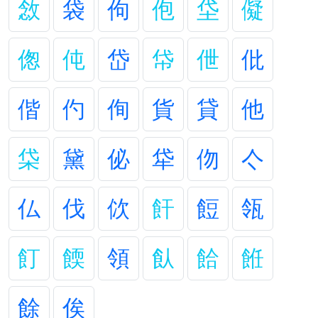
敜
袋
佝
佨
垈
儗
偬
伅
岱
帒
伳
仳
偕
仢
侚
貨
貸
他
柋
黛
佖
牮
伆
亽
仏
伐
佽
飦
餖
瓴
飣
餪
領
飤
餄
餁
餘
俟