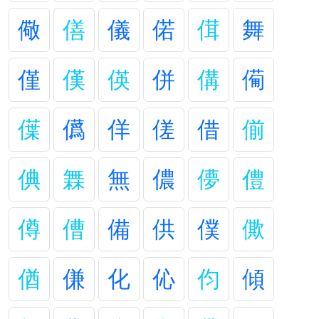
儆
僐
儀
偌
傇
舞
僅
傼
偀
併
傋
僃
僷
儰
佯
傞
借
偂
倎
橆
無
儂
儚
僼
僔
傮
備
供
僕
僛
偤
傔
化
伈
伨
傾