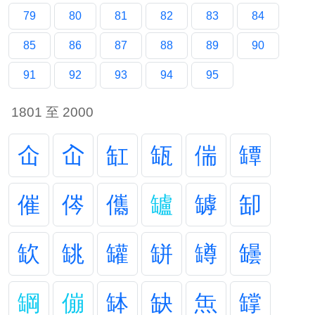
79
80
81
82
83
84
85
86
87
88
89
90
91
92
93
94
95
1801 至 2000
仚
屳
缸
缻
偳
罈
催
侺
儶
罏
罅
缷
缼
罀
罐
缾
罇
罎
罁
傰
缽
缺
缹
罉