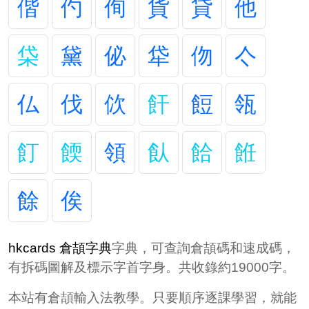
偕
仢
侚
貨
貸
他
柋
黛
佖
牮
伆
亽
仏
伐
佽
飦
餖
瓴
飣
餪
領
飤
餄
餁
餘
俟
hkcards 倉頡字典
字典，可查詢倉頡碼和速成碼，
有拆碼圖解及標示字首字身。共收錄約19000字。
本站有倉頡輸入法教學。只要順序逐課學習，就能