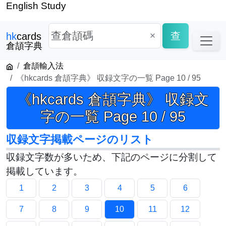
English Study
×
查
hk
cards
倉頡字典
倉頡輸入法
《hkcards 倉頡字典》 収録文字の一覧 Page 10 / 95
《hkcards 倉頡字典》 収録文
字の一覧 Page 10 / 95
収録文字掲載ページのリスト
収録文字数が多いため、下記のページに分割して
掲載しています。
1
2
3
4
5
6
7
8
9
10
11
12