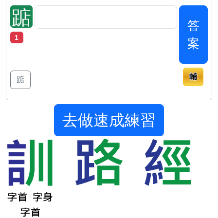
踮
答
1
案
輔
踮
去做速成練習