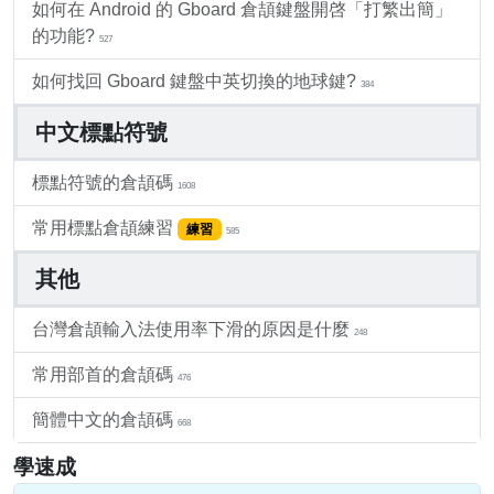
如何在 Android 的 Gboard 倉頡鍵盤開啓「打繁出簡」
的功能?
527
如何找回 Gboard 鍵盤中英切換的地球鍵?
384
中文標點符號
標點符號的倉頡碼
1608
常用標點倉頡練習
練習
585
其他
台灣倉頡輸入法使用率下滑的原因是什麼
248
常用部首的倉頡碼
476
簡體中文的倉頡碼
668
學速成