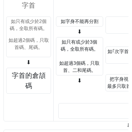
字首
如只有或少於2個
如字身不能再分割
碼，全取所有碼。
⬇
如超過2個碼，只取
如只有或少於3個
首碼、尾碼。
碼，全取所有碼。
如｢次字首｣
⬇
如超過3個碼，只取
首、二和尾碼。
字首的倉頡
把字身視
⬇
碼
最多只取首
⬇