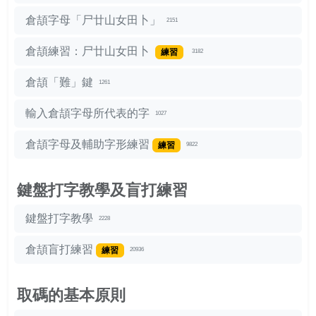
倉頡字母「尸廿山女田卜」
2151
倉頡練習：尸廿山女田卜
練習
3182
倉頡「難」鍵
1261
輸入倉頡字母所代表的字
1027
倉頡字母及輔助字形練習
練習
9822
鍵盤打字教學及盲打練習
鍵盤打字教學
2228
倉頡盲打練習
練習
20936
取碼的基本原則