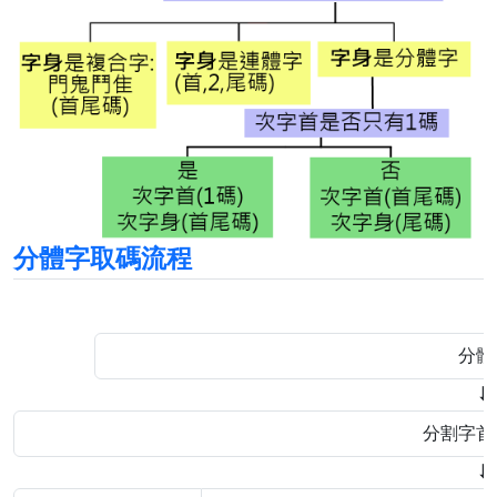
分體字取碼流程
分體
⬇
分割字首
⬇