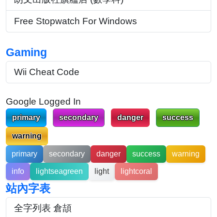
Free Stopwatch For Windows
Gaming
Wii Cheat Code
Google Logged In
primary
secondary
danger
success
warning
primary
secondary
danger
success
warning
info
lightseagreen
light
lightcoral
站內字表
全字列表 倉頡