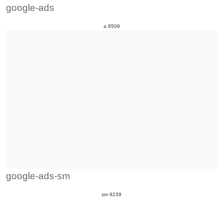
google-ads
a 8509
google-ads-sm
sm 8239