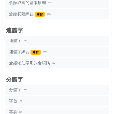
倉頡取碼的基本原則
2884
倉頡初階練習
練習
6663
連體字
連體字
1467
連體字練習
練習
2674
倉頡輔助字形的倉頡碼
752
分體字
分體字
1097
字首
708
字身
829