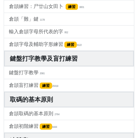
倉頡練習：尸廿山女田卜
練習
3001
倉頡「難」鍵
1178
輸入倉頡字母所代表的字
952
倉頡字母及輔助字形練習
練習
9122
鍵盤打字教學及盲打練習
鍵盤打字教學
2081
倉頡盲打練習
練習
20418
取碼的基本原則
倉頡取碼的基本原則
2764
倉頡初階練習
練習
6444