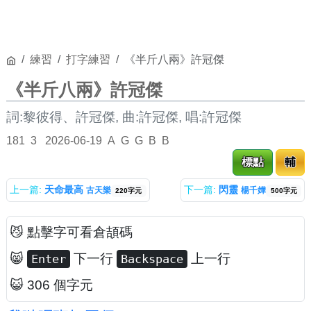
練習
打字練習
《半斤八兩》許冠傑
《半斤八兩》許冠傑
詞:黎彼得、許冠傑, 曲:許冠傑, 唱:許冠傑
181
3
2026-06-19
A
G
G
B
B
標點
輔
上一篇:
天命最高
下一篇:
閃靈
古天樂
楊千嬅
220字元
500字元
😼 點擊字可看倉頡碼
😸
下一行
上一行
Enter
Backspace
😺 306 個字元