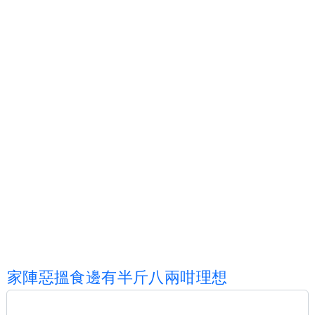
家
陣
惡
搵
食
邊
有
半
斤
八
兩
咁
理
想