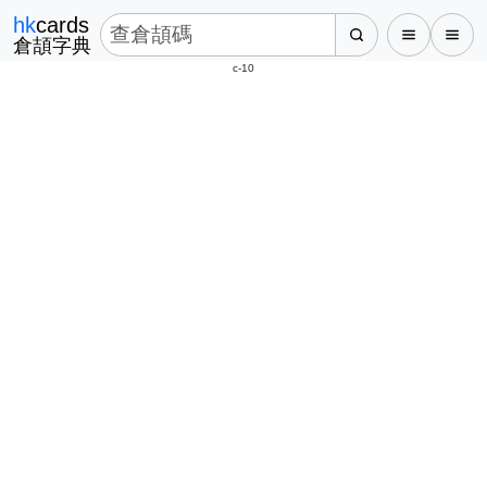
hk
cards
倉頡字典
c-10