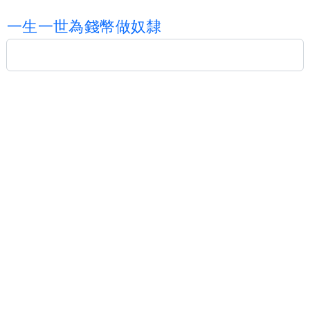
一
生
一
世
為
錢
幣
做
奴
隸