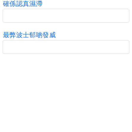
確
係
認
真
濕
滯
最
弊
波
士
郁
啲
發
威