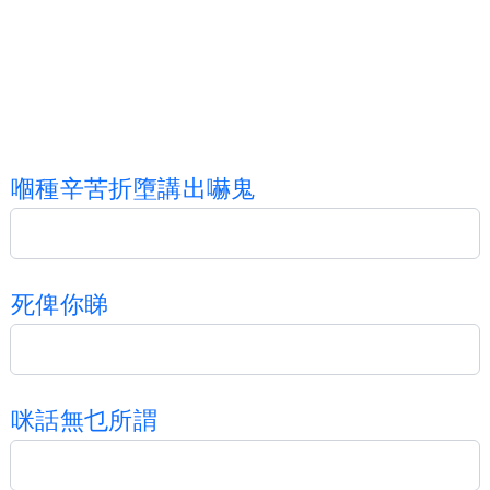
嗰
種
辛
苦
折
墮
講
出
嚇
鬼
死
俾
你
睇
咪
話
無
乜
所
謂