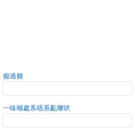
癲
過
雞
一
味
喺
處
系
唔
系
亂
嚟
吠