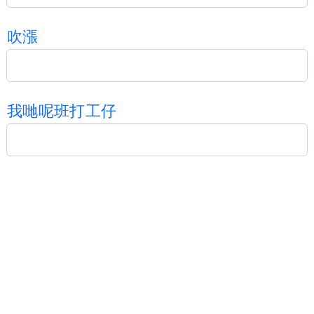
吹
漲
我
哋
呢
班
打
工
仔