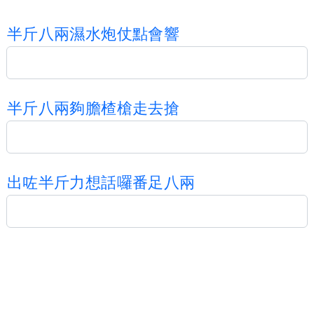
半
斤
八
兩
濕
水
炮
仗
點
會
響
半
斤
八
兩
夠
膽
楂
槍
走
去
搶
出
咗
半
斤
力
想
話
囉
番
足
八
兩