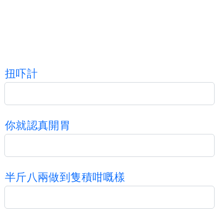
扭
吓
計
你
就
認
真
開
胃
半
斤
八
兩
做
到
隻
積
咁
嘅
樣