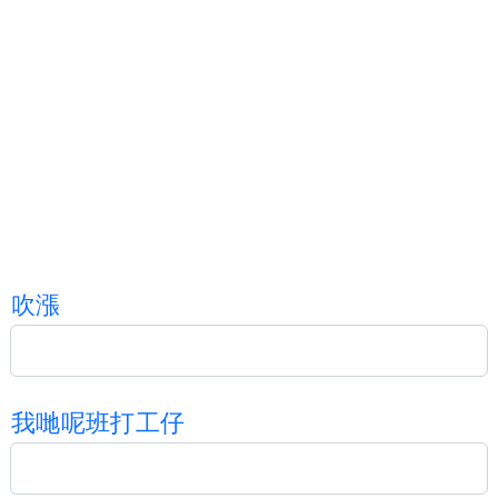
吹
漲
我
哋
呢
班
打
工
仔