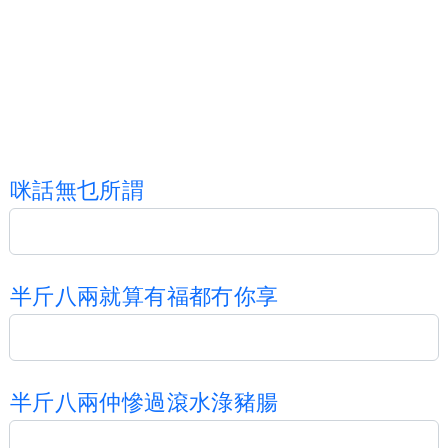
咪
話
無
乜
所
謂
半
斤
八
兩
就
算
有
福
都
冇
你
享
半
斤
八
兩
仲
慘
過
滾
水
淥
豬
腸