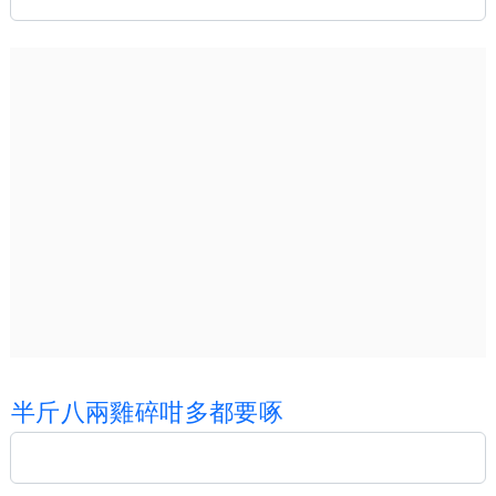
半
斤
八
兩
雞
碎
咁
多
都
要
啄