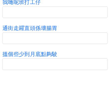
我
哋
呢
班
打
工
仔
通
街
走
糴
直
頭
係
壞
腸
胃
搵
個
些
少
到
月
底
點
夠
駛