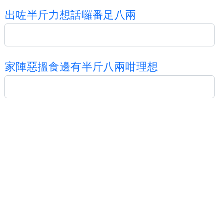
出
咗
半
斤
力
想
話
囉
番
足
八
兩
家
陣
惡
搵
食
邊
有
半
斤
八
兩
咁
理
想