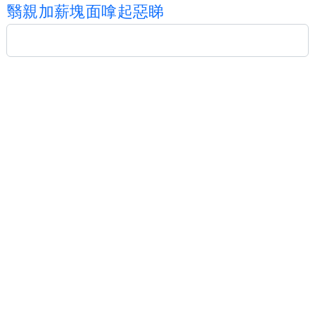
翳
親
加
薪
塊
面
嗱
起
惡
睇