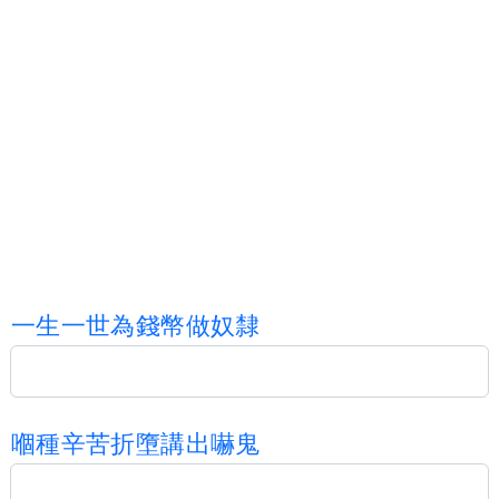
一
生
一
世
為
錢
幣
做
奴
隸
嗰
種
辛
苦
折
墮
講
出
嚇
鬼