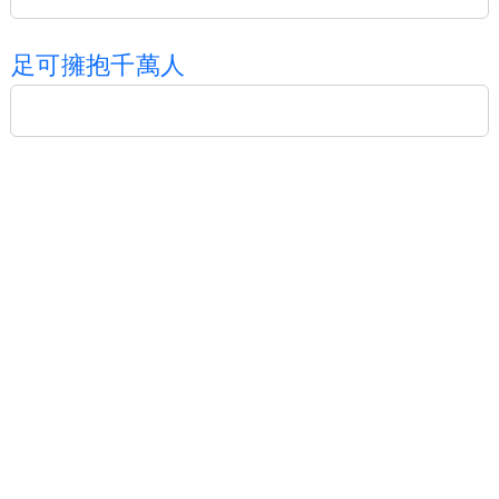
足
可
擁
抱
千
萬
人