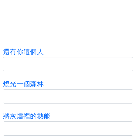
還
有
你
這
個
人
燒
光
一
個
森
林
將
灰
燼
裡
的
熱
能