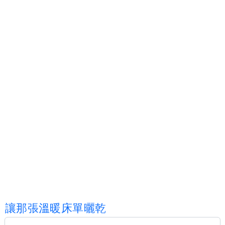
讓
那
張
溫
暖
床
單
曬
乾