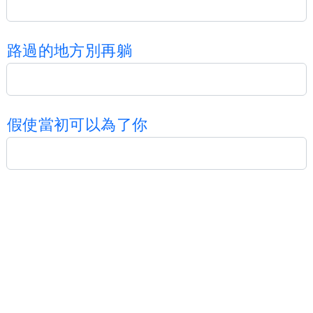
路
過
的
地
方
別
再
躺
假
使
當
初
可
以
為
了
你