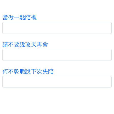
當
做
一
點
陪
襯
請
不
要
說
改
天
再
會
何
不
乾
脆
說
下
次
失
陪