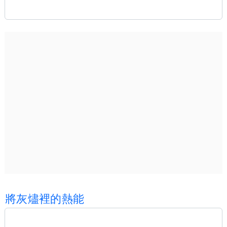
將
灰
燼
裡
的
熱
能