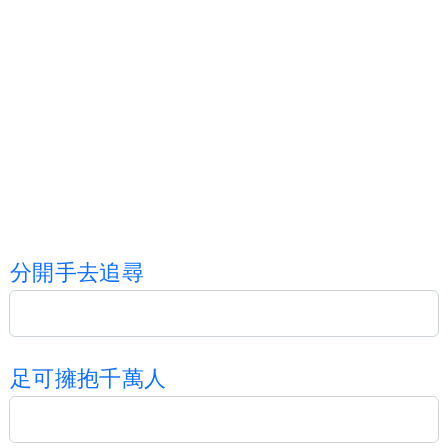
分
開
手
去
追
尋
足
可
擁
抱
千
萬
人