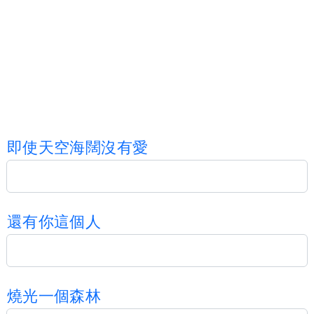
即
使
天
空
海
闊
沒
有
愛
還
有
你
這
個
人
燒
光
一
個
森
林