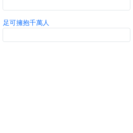
足
可
擁
抱
千
萬
人