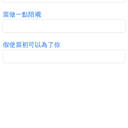
當
做
一
點
陪
襯
假
使
當
初
可
以
為
了
你