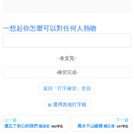
一
想
起
你
怎
麼
可
以
對
任
何
人
熱
吻
-全文完-
返回「打字練習」首頁
選擇其他打字稿
上一篇:
下一篇:
遺忘了初心的我們
萬水千山縱橫
魏浚笙
關正傑
562字元
107字元