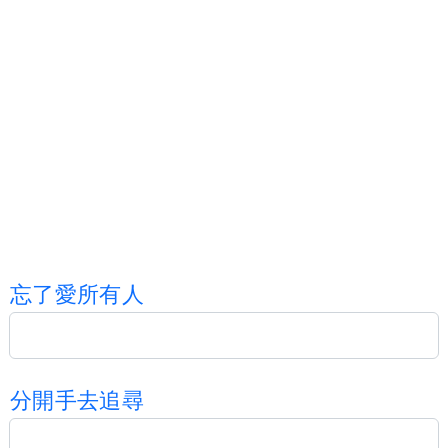
忘
了
愛
所
有
人
分
開
手
去
追
尋