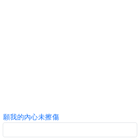
願
我
的
內
心
未
擦
傷