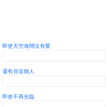
即
使
天
空
海
闊
沒
有
愛
還
有
你
這
個
人
即
使
不
再
光
臨