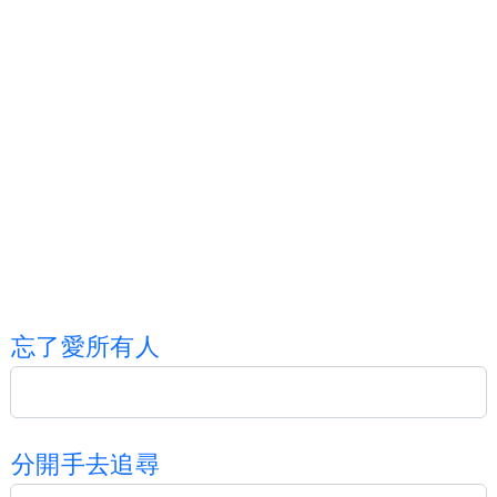
忘
了
愛
所
有
人
分
開
手
去
追
尋