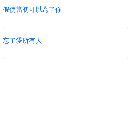
假
使
當
初
可
以
為
了
你
忘
了
愛
所
有
人