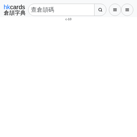
hk
cards
倉頡字典
c-10