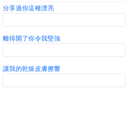
分
享
過
你
這
種
漂
亮
離
得
開
了
你
令
我
堅
強
讓
我
的
乾
燥
皮
膚
擦
響