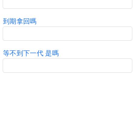
到
期
拿
回
嗎
等
不
到
下
一
代
是
嗎