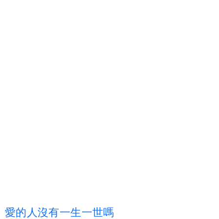
愛
的
人
沒
有
一
生
一
世
嗎