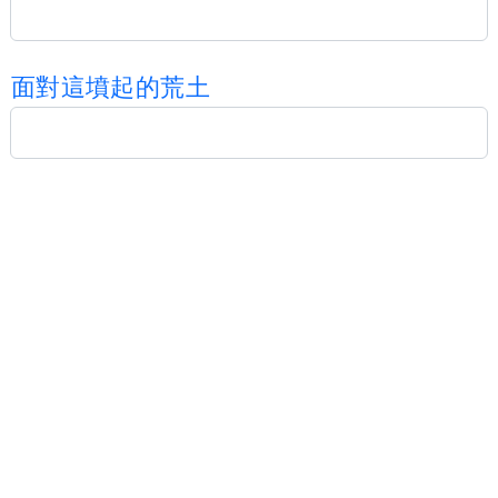
面
對
這
墳
起
的
荒
土