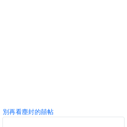
別
再
看
塵
封
的
囍
帖