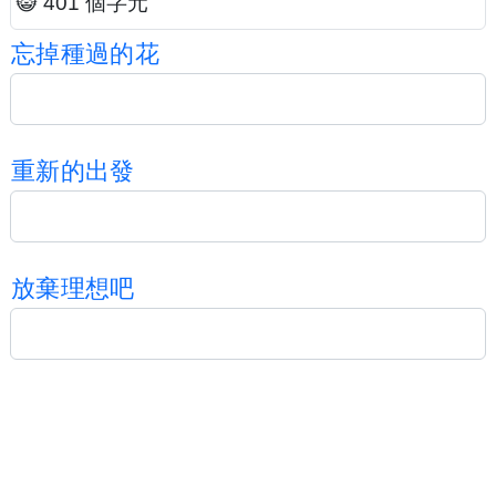
😺 401 個字元
忘
掉
種
過
的
花
重
新
的
出
發
放
棄
理
想
吧