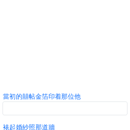
當
初
的
囍
帖
金
箔
印
着
那
位
他
裱
起
婚
紗
照
那
道
牆