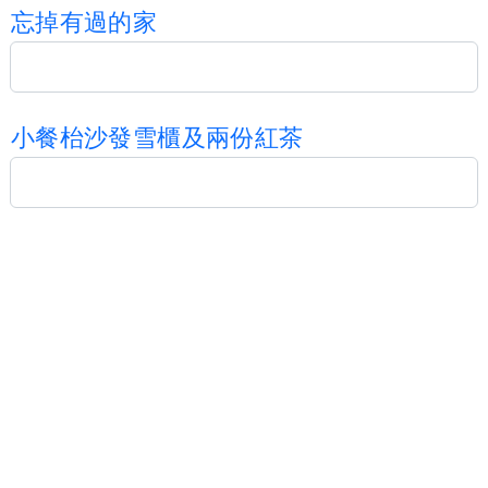
忘
掉
有
過
的
家
小
餐
枱
沙
發
雪
櫃
及
兩
份
紅
茶