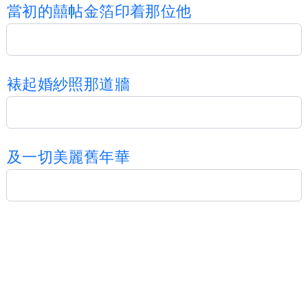
當
初
的
囍
帖
金
箔
印
着
那
位
他
裱
起
婚
紗
照
那
道
牆
及
一
切
美
麗
舊
年
華