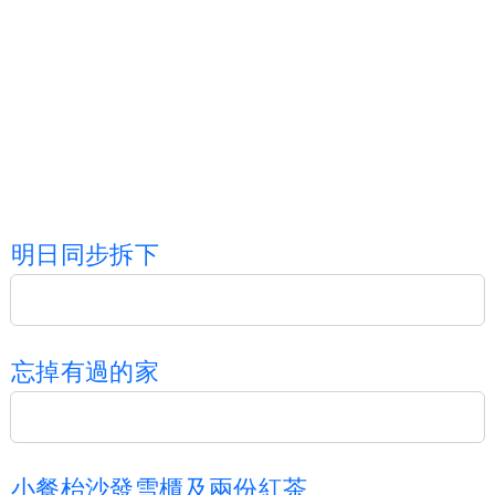
明
日
同
步
拆
下
忘
掉
有
過
的
家
小
餐
枱
沙
發
雪
櫃
及
兩
份
紅
茶