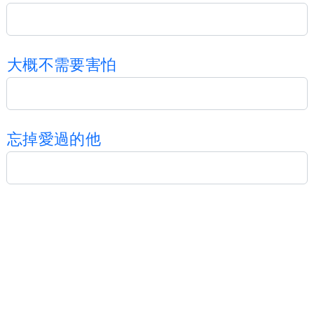
大
概
不
需
要
害
怕
忘
掉
愛
過
的
他