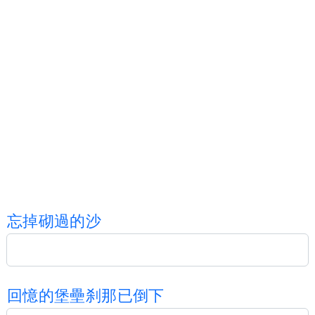
忘
掉
砌
過
的
沙
回
憶
的
堡
壘
刹
那
已
倒
下