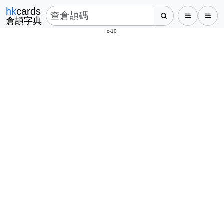
hk
cards
倉頡字典
c-10