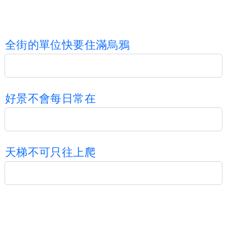
全
街
的
單
位
快
要
住
滿
烏
鴉
好
景
不
會
每
日
常
在
天
梯
不
可
只
往
上
爬