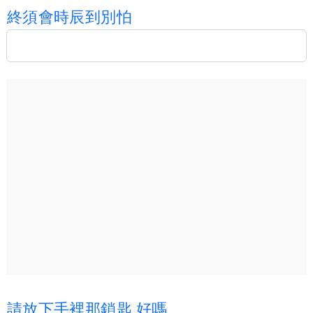
終
須
會
時
辰
到
別
怕
請
放
下
手
裡
那
鎖
匙
好
嗎