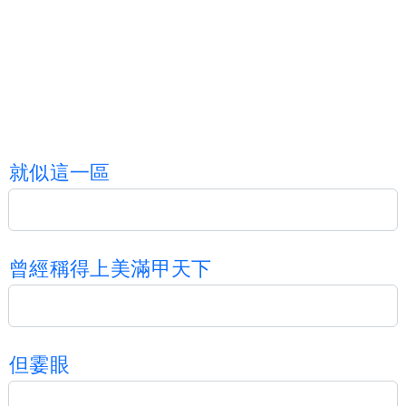
就
似
這
一
區
曾
經
稱
得
上
美
滿
甲
天
下
但
霎
眼