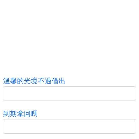
溫
馨
的
光
境
不
過
借
出
到
期
拿
回
嗎