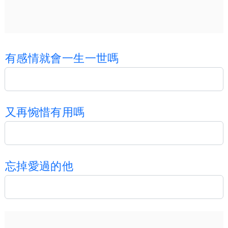
有
感
情
就
會
一
生
一
世
嗎
又
再
惋
惜
有
用
嗎
忘
掉
愛
過
的
他