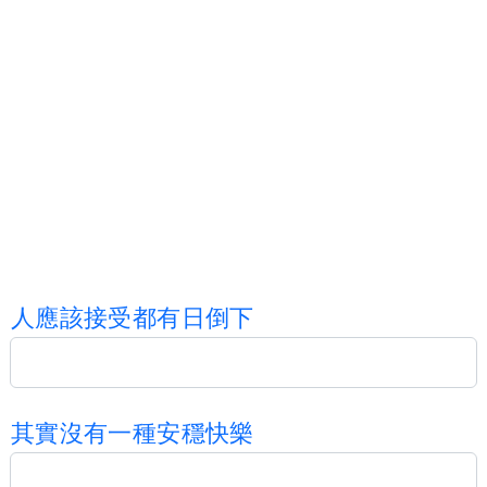
人
應
該
接
受
都
有
日
倒
下
其
實
沒
有
一
種
安
穩
快
樂