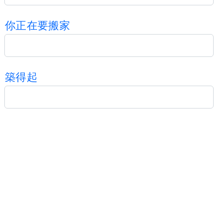
你
正
在
要
搬
家
築
得
起