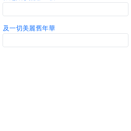
及
一
切
美
麗
舊
年
華