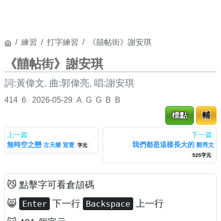
練習
打字練習
《囍帖街》謝安琪
《囍帖街》謝安琪
詞:黃偉文, 曲:郭偉亮, 唱:謝安琪
414
6
2026-05-29
A
G
G
B
B
標點
輔
上一篇:
下一篇:
無時空之戀
我們都是這樣長大的
古天樂 宣萱
鄭秀文
字元
525字元
😼 點擊字可看倉頡碼
😸
下一行
上一行
Enter
Backspace