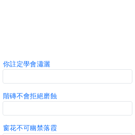
你
註
定
學
會
瀟
灑
階
磚
不
會
拒
絕
磨
蝕
窗
花
不
可
幽
禁
落
霞