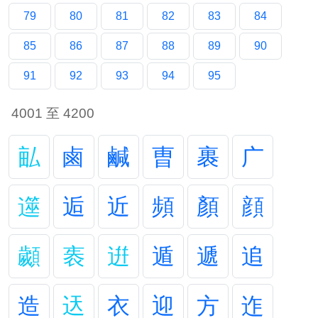
79
80
81
82
83
84
85
86
87
88
89
90
91
92
93
94
95
4001 至 4200
畆
鹵
鹹
曺
裹
广
遾
逅
近
頻
顏
顔
顪
袠
逬
遁
遞
追
造
迗
衣
迎
方
迮