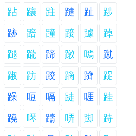
跕
躟
跓
躂
趾
踄
跡
踣
蹱
踥
躆
踔
蹆
躘
蹄
蹾
嘕
蹴
踧
趽
跤
蹢
躋
踀
躁
哣
嗝
跿
啀
跬
蹺
噖
躊
哢
踋
跱