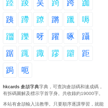
踛
踜
吴
踦
跨
跏
跠
蹛
蹽
蹡
躐
嗕
躖
躒
呀
躍
啄
躡
踞
踂
踙
蹘
躃
距
跼
呃
hkcards 倉頡字典
字典，可查詢倉頡碼和速成碼，
有拆碼圖解及標示字首字身。共收錄約19000字。
本站有倉頡輸入法教學。只要順序逐課學習，就能