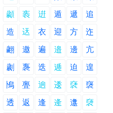
顪
袠
逬
遁
遞
追
造
迗
衣
迎
方
迮
翽
邀
遍
邉
邊
亢
劌
褢
迭
逓
迫
遑
鳪
亹
逈
逶
褎
襃
透
返
逢
逄
邍
褏