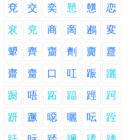
兗
交
奕
戅
戇
恋
衮
兖
商
啇
鶐
変
顰
齊
齏
劑
齎
齍
齋
齌
口
叿
䟴
躧
蹰
唔
跖
踾
踁
跒
趼
蹶
噁
囇
呍
跮
趶
呩
踎
躎
蹮
跴