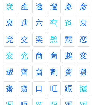
裦
產
邌
遛
彥
彦
裒
遚
六
亪
逧
袞
兗
交
奕
戅
戇
恋
衮
兖
商
啇
鶐
変
顰
齊
齏
劑
齎
齍
齋
齌
口
叿
䟴
躧