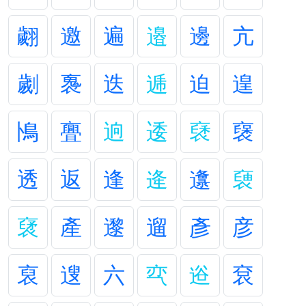
翽
邀
遍
邉
邊
亢
劌
褢
迭
逓
迫
遑
鳪
亹
逈
逶
褎
襃
透
返
逢
逄
邍
褏
裦
產
邌
遛
彥
彦
裒
遚
六
亪
逧
袞