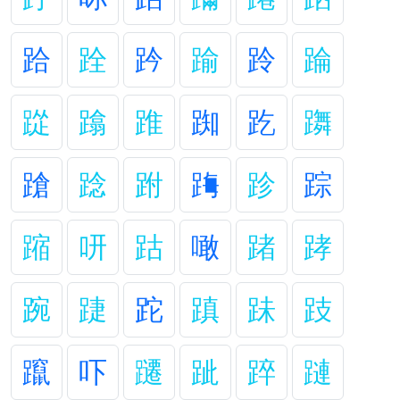
跲
跧
趻
踰
跉
踚
踨
蹹
踓
踟
趷
躌
蹌
踗
跗
踇
跈
踪
蹜
咞
跍
噉
踷
踍
踠
踕
跎
蹎
跊
跂
躥
吓
躚
跐
踤
蹥