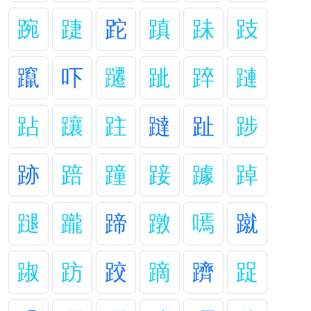
踠
踕
跎
蹎
跊
跂
躥
吓
躚
跐
踤
蹥
跕
躟
跓
躂
趾
踄
跡
踣
蹱
踥
躆
踔
蹆
躘
蹄
蹾
嘕
蹴
踧
趽
跤
蹢
躋
踀