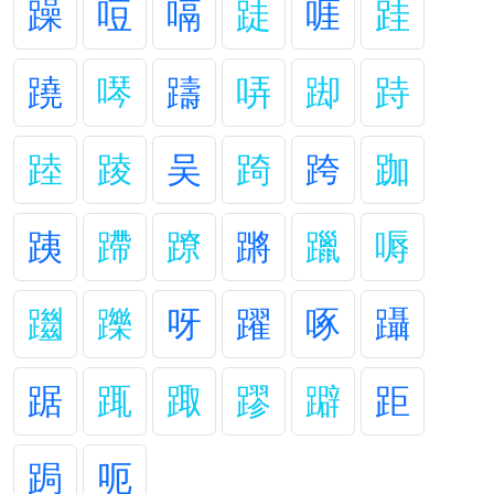
躁
哣
嗝
跿
啀
跬
蹺
噖
躊
哢
踋
跱
踛
踜
吴
踦
跨
跏
跠
蹛
蹽
蹡
躐
嗕
躖
躒
呀
躍
啄
躡
踞
踂
踙
蹘
躃
距
跼
呃