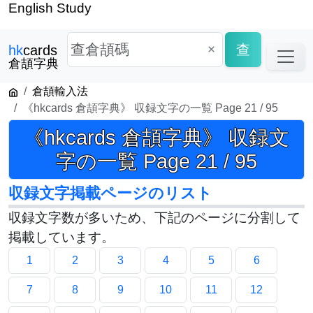
English Study
×
查
hk
cards
倉頡字典
倉頡輸入法
《hkcards 倉頡字典》 収録文字の一覧 Page 21 / 95
《hkcards 倉頡字典》 収録文
字の一覧 Page 21 / 95
収録文字掲載ページのリスト
収録文字数が多いため、下記のページに分割して
掲載しています。
1
2
3
4
5
6
7
8
9
10
11
12