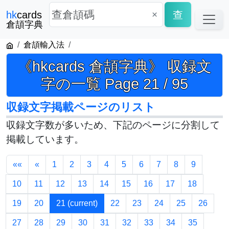
×
查
hk
cards
倉頡字典
倉頡輸入法
《hkcards 倉頡字典》 収録文
字の一覧 Page 21 / 95
収録文字掲載ページのリスト
収録文字数が多いため、下記のページに分割して
掲載しています。
««
«
1
2
3
4
5
6
7
8
9
10
11
12
13
14
15
16
17
18
19
20
21
(current)
22
23
24
25
26
27
28
29
30
31
32
33
34
35