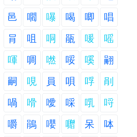
邑
嚪
嚗
喝
唧
唱
肙
咀
哃
瓹
喛
嗂
喗
啁
嘫
哸
嗘
翤
嗣
哯
員
唄
哹
剈
喎
嗗
噯
啋
啂
哷
嚼
鵑
嚶
囎
呆
呠