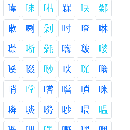
喡
唻
喖
槑
吷
鄵
嗽
喇
劋
吋
喳
啉
噤
唽
氉
嗨
啵
嘙
嗓
啜
唦
吙
咣
啳
哨
嘡
嚐
噹
嗩
咪
噒
啖
嘮
吵
喂
嗢