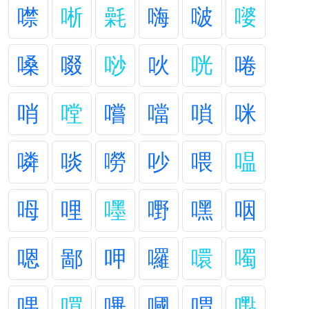
噤
唽
氉
嗨
啵
嘙
嗓
啜
唦
吙
咣
啳
哨
嘡
嚐
噹
嗩
咪
噒
啖
嘮
吵
喂
嗢
呣
哩
嚜
嘢
嘿
咽
嗯
鄙
呷
囉
噮
噣
喁
嘪
嗶
嘓
喟
嚸