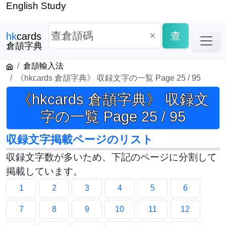
English Study
×
查
hk
cards
倉頡字典
倉頡輸入法
《hkcards 倉頡字典》 収録文字の一覧 Page 25 / 95
《hkcards 倉頡字典》 収録文
字の一覧 Page 25 / 95
収録文字掲載ページのリスト
収録文字数が多いため、下記のページに分割して
掲載しています。
1
2
3
4
5
6
7
8
9
10
11
12