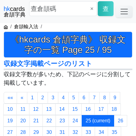
×
查
hk
cards
倉頡字典
倉頡輸入法
《hkcards 倉頡字典》 収録文
字の一覧 Page 25 / 95
収録文字掲載ページのリスト
収録文字数が多いため、下記のページに分割して
掲載しています。
««
«
1
2
3
4
5
6
7
8
9
10
11
12
13
14
15
16
17
18
19
20
21
22
23
24
25
(current)
26
27
28
29
30
31
32
33
34
35