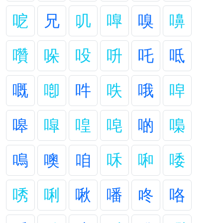
呝
兄
叽
嘷
嗅
嚊
囋
哚
吺
呏
吒
呧
嘅
喞
吽
呹
哦
唕
嗥
噑
喤
唣
啲
嘄
鳴
噢
咱
咊
啝
唩
唀
唎
啾
噃
咚
咯