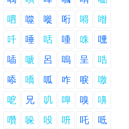
呬
噬
嘥
哘
嘚
喒
吀
唾
咶
喠
咮
嚑
喢
嗁
呂
嗚
呈
哠
㖭
嘺
呱
咋
唳
噭
呝
兄
叽
嘷
嗅
嚊
囋
哚
吺
呏
吒
呧