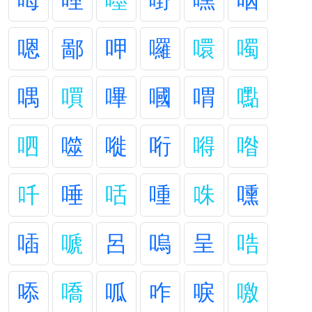
呣
哩
嚜
嘢
嘿
咽
嗯
鄙
呷
囉
噮
噣
喁
嘪
嗶
嘓
喟
嚸
呬
噬
嘥
哘
嘚
喒
吀
唾
咶
喠
咮
嚑
喢
嗁
呂
嗚
呈
哠
㖭
嘺
呱
咋
唳
噭