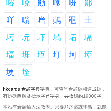
唂
哾
勛
嗲
吩
鄖
吖
嗡
噌
鶰
黽
土
圬
坃
圷
墕
坧
塥
堛
堐
坘
圢
坷
埡
埂
垤
hkcards 倉頡字典
字典，可查詢倉頡碼和速成碼，
有拆碼圖解及標示字首字身。共收錄約19000字。
本站有倉頡輸入法教學。只要順序逐課學習，就能