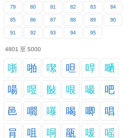
79
80
81
82
83
84
85
86
87
88
89
90
91
92
93
94
95
4801 至 5000
哳
啪
噄
呾
哻
嗮
啺
喅
敯
哏
嘬
吧
邑
嚪
嚗
喝
唧
唱
肙
咀
哃
瓹
喛
嗂