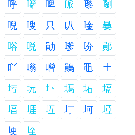
呼
囖
啤
哌
嚟
嚠
唲
嗖
只
叭
唫
嘦
唂
哾
勛
嗲
吩
鄖
吖
嗡
噌
鶰
黽
土
圬
坃
圷
墕
坧
塥
堛
堐
坘
圢
坷
埡
埂
垤