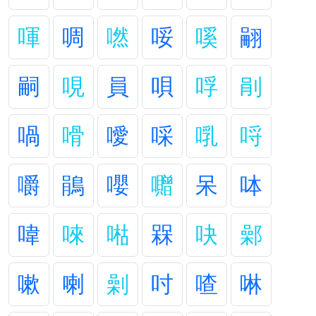
喗
啁
嘫
哸
嗘
翤
嗣
哯
員
唄
哹
剈
喎
嗗
噯
啋
啂
哷
嚼
鵑
嚶
囎
呆
呠
喡
唻
喖
槑
吷
鄵
嗽
喇
劋
吋
喳
啉