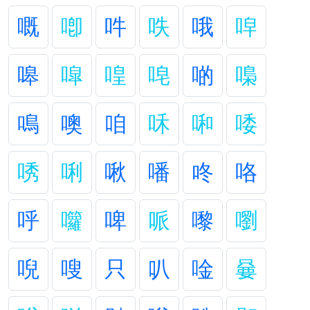
嘅
喞
吽
呹
哦
唕
嗥
噑
喤
唣
啲
嘄
鳴
噢
咱
咊
啝
唩
唀
唎
啾
噃
咚
咯
呼
囖
啤
哌
嚟
嚠
唲
嗖
只
叭
唫
嘦