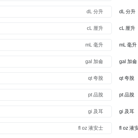
dL 分升
cL 厘升
mL 毫升
gal 加侖
qt 夸脫
pt 品脫
gi 及耳
fl oz 