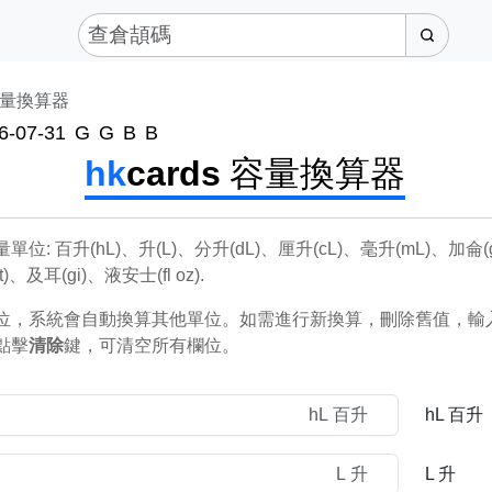
量換算器
6-07-31
G
G
B
B
hk
cards
容量換算器
位: 百升(hL)、升(L)、分升(dL)、厘升(cL)、毫升(mL)、加侖(
t)、及耳(gi)、液安士(fl oz).
位，系統會自動換算其他單位。如需進行新換算，刪除舊值，輸
點擊
清除
鍵，可清空所有欄位。
hL 百升
L 升