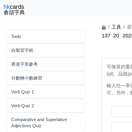
hk
cards
倉頡字典
工具
容
137
20
202
Tools
自製習字紙
香港字形參考
可換算的重量單
(qt)、品脫(p
分數轉小數練習
輸入任一單
Verb Quiz 1
可。另外，
Verb Quiz 2
Comparative and Superlative
Adjectives Quiz