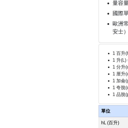
量容
國際單
歐洲
安士
1 百升(
1 升(L)
1 分升(
1 厘升(
1 加侖(
1 夸脫(
1 品脫(p
單位
hL (百升)