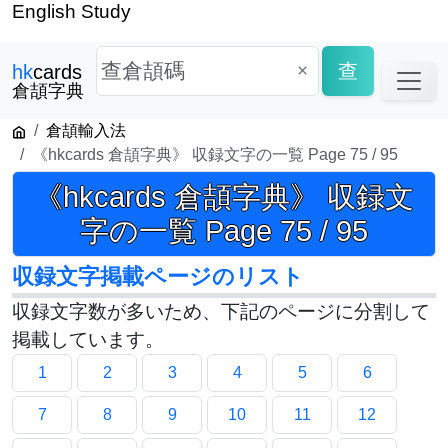
English Study
×
查
hk
cards
倉頡字典
倉頡輸入法
《hkcards 倉頡字典》 収録文字の一覧 Page 75 / 95
《hkcards 倉頡字典》 収録文
字の一覧 Page 75 / 95
収録文字掲載ページのリスト
収録文字数が多いため、下記のページに分割して
掲載しています。
1
2
3
4
5
6
7
8
9
10
11
12