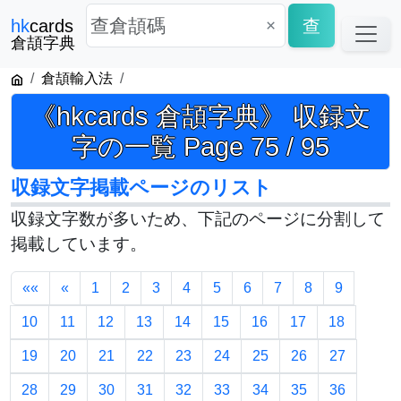
×
查
hk
cards
倉頡字典
倉頡輸入法
《hkcards 倉頡字典》 収録文
字の一覧 Page 75 / 95
収録文字掲載ページのリスト
収録文字数が多いため、下記のページに分割して
掲載しています。
««
«
1
2
3
4
5
6
7
8
9
10
11
12
13
14
15
16
17
18
19
20
21
22
23
24
25
26
27
28
29
30
31
32
33
34
35
36