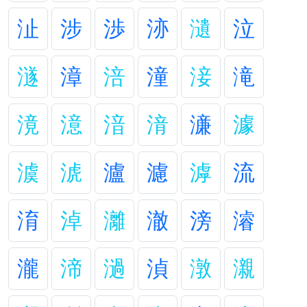
沚
涉
渉
洂
瀢
泣
澻
漳
涪
潼
淁
滝
滰
澺
湆
湇
濓
澽
澞
淲
瀘
濾
滹
流
淯
淖
灕
澈
滂
濬
瀧
渧
濄
湞
潡
瀙