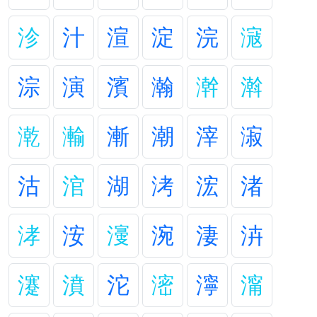
沴
汁
渲
淀
浣
滱
淙
演
濱
瀚
澣
濣
漧
瀭
漸
潮
滓
漃
沽
涫
湖
洘
浤
渚
涍
洝
濅
涴
淒
泋
瀽
濆
沱
滵
濘
澝