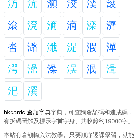
汸
沆
瀕
洨
湙
滚
滾
渷
滳
滴
滦
濟
呇
潞
濈
浞
溊
潬
湂
澏
澡
洖
泯
湒
汜
潠
hkcards 倉頡字典
字典，可查詢倉頡碼和速成碼，
有拆碼圖解及標示字首字身。共收錄約19000字。
本站有倉頡輸入法教學。只要順序逐課學習，就能