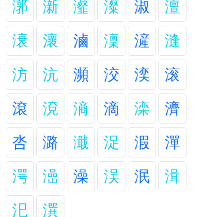
漷
澵
瀣
澯
淑
澶
滖
瀤
滷
澟
滻
漨
汸
沆
瀕
洨
湙
滚
滾
渷
滳
滴
滦
濟
呇
潞
濈
浞
溊
潬
湂
澏
澡
洖
泯
湒
汜
潠