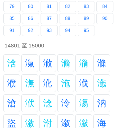
79
80
81
82
83
84
85
86
87
88
89
90
91
92
93
94
95
14801 至 15000
浛
滊
浟
滫
潃
滌
濮
潕
沎
沲
浌
瀸
滄
洑
淰
泠
漡
汭
盜
漵
泭
溆
潊
海