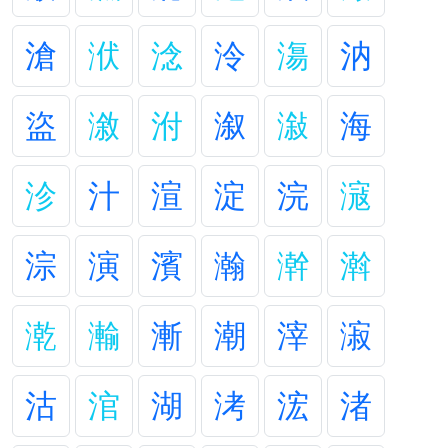
滄
洑
淰
泠
漡
汭
盜
漵
泭
溆
潊
海
沴
汁
渲
淀
浣
滱
淙
演
濱
瀚
澣
濣
漧
瀭
漸
潮
滓
漃
沽
涫
湖
洘
浤
渚