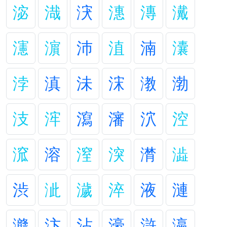
淧
渽
涋
潓
漙
瀻
瀗
濵
沛
淔
湳
灢
浡
滇
沬
浨
漖
渤
汥
浶
瀉
瀋
泬
涳
溛
溶
潌
湥
潸
澁
渋
泚
濊
淬
液
漣
灨
汴
沾
濠
滸
瀛