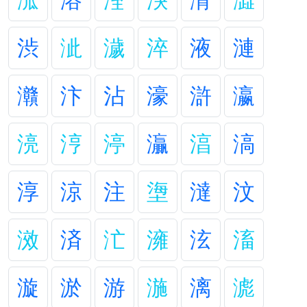
溛
溶
潌
湥
潸
澁
渋
泚
濊
淬
液
漣
灨
汴
沾
濠
滸
瀛
湸
涥
渟
灜
湻
滈
淳
涼
注
塰
澾
汶
滧
済
汒
澭
泫
滀
漩
淤
游
湤
漓
滮