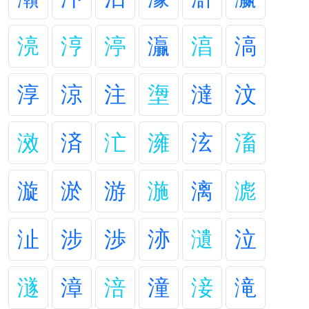
湸
涥
渟
灜
湻
滈
淳
涼
注
塰
澾
汶
滧
済
汒
澭
泫
滀
漩
淤
游
湤
漓
滮
沚
涉
渉
洂
瀢
泣
澻
漳
涪
潼
淁
滝