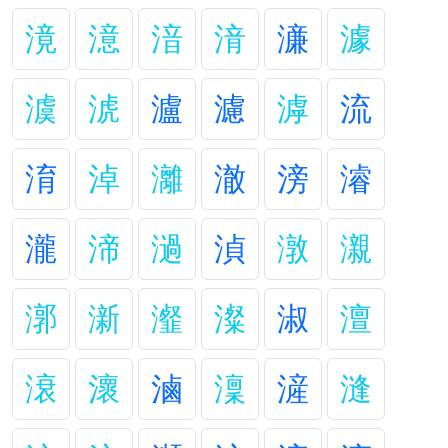
滰
澺
湆
湇
濓
澽
澞
淲
瀘
濾
滹
流
淯
淖
灕
澈
滂
濬
瀧
渧
濄
湞
潡
瀙
漷
澵
瀣
澯
淑
澶
滖
瀤
滷
澟
滻
漨