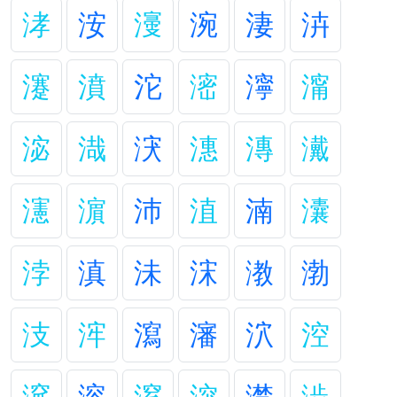
涍
洝
濅
涴
淒
泋
瀽
濆
沱
滵
濘
澝
淧
渽
涋
潓
漙
瀻
瀗
濵
沛
淔
湳
灢
浡
滇
沬
浨
漖
渤
汥
浶
瀉
瀋
泬
涳