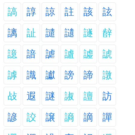
謞
諄
諒
註
該
詃
謧
訨
譴
讉
譢
辪
譩
諳
謔
謯
譃
諕
謼
識
讞
謗
諦
譈
敁
遐
謎
諔
譠
訪
諺
詨
譲
謪
謫
譂