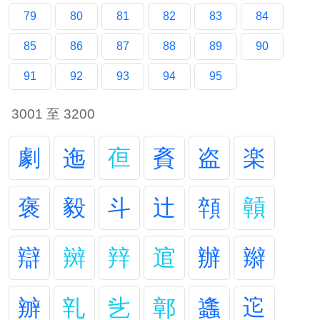
79
80
81
82
83
84
85
86
87
88
89
90
91
92
93
94
95
3001 至 3200
劇
迤
亱
賌
盗
楽
褒
毅
斗
辻
顇
贑
辯
辬
辡
逭
辦
辮
辧
乵
乧
鄣
蠭
迱