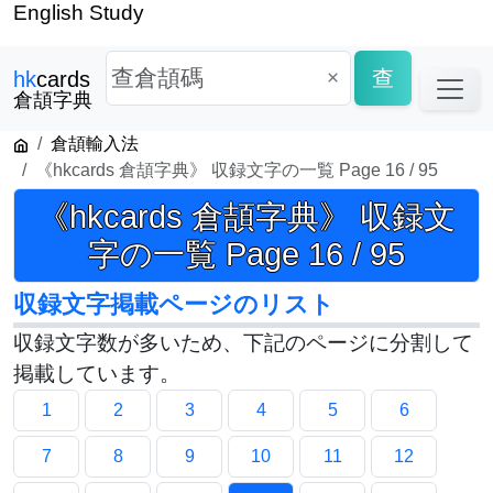
English Study
×
查
hk
cards
倉頡字典
倉頡輸入法
《hkcards 倉頡字典》 収録文字の一覧 Page 16 / 95
《hkcards 倉頡字典》 収録文
字の一覧 Page 16 / 95
収録文字掲載ページのリスト
収録文字数が多いため、下記のページに分割して
掲載しています。
1
2
3
4
5
6
7
8
9
10
11
12