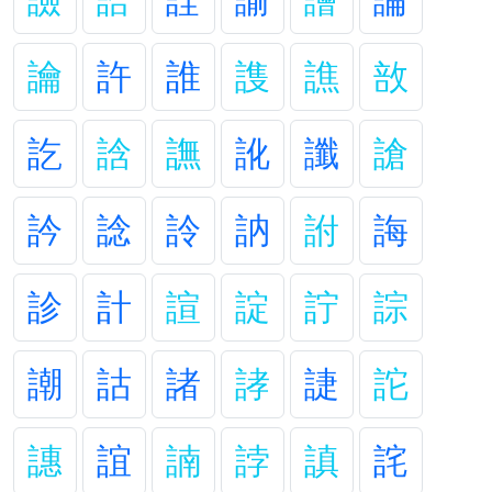
譣
詥
詮
諭
譮
論
讑
許
誰
謢
譙
敨
訖
誝
譕
訛
讖
謒
訡
諗
詅
訥
詂
誨
診
計
諠
諚
詝
誴
謿
詁
諸
誟
誱
詑
譓
誼
諵
誖
謓
詫