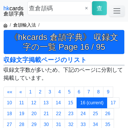
×
查
hk
cards
倉頡字典
倉頡輸入法
《hkcards 倉頡字典》 収録文
字の一覧 Page 16 / 95
収録文字掲載ページのリスト
収録文字数が多いため、下記のページに分割して
掲載しています。
««
«
1
2
3
4
5
6
7
8
9
10
11
12
13
14
15
16
(current)
17
18
19
20
21
22
23
24
25
26
27
28
29
30
31
32
33
34
35