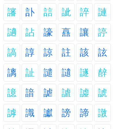
讅
訃
誩
訿
誶
謰
讁
詀
譹
譶
讓
諪
謞
諄
諒
註
該
詃
謧
訨
譴
讉
譢
辪
譩
諳
謔
謯
譃
諕
謼
識
讞
謗
諦
譈