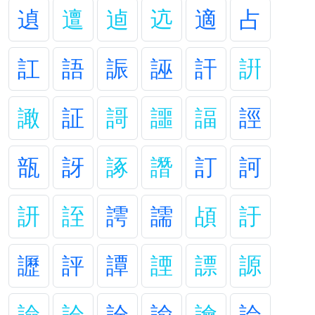
遉
邅
逌
迒
適
占
訌
語
誫
誣
訐
詽
譀
証
謌
讍
諨
誙
瓿
訝
諑
譖
訂
訶
訮
誈
謣
譳
頕
訏
讈
評
譚
諲
謤
謜