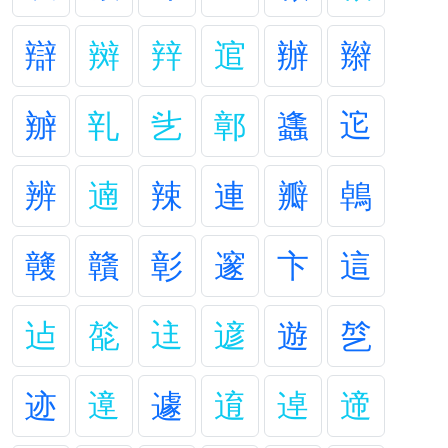
辯
辬
辡
逭
辦
辮
辧
乵
乧
鄣
蠭
迱
辨
遖
辣
連
瓣
鵫
竷
贛
彰
邃
卞
這
迠
旕
迬
遃
遊
乻
迹
遧
遽
逳
逴
遆