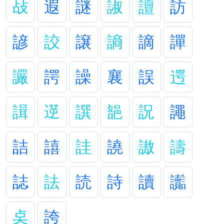
敁
遐
謎
諔
譠
訪
諺
詨
譲
謪
謫
譂
讝
諤
譟
襄
誤
遌
諿
遻
譔
郶
詋
譝
詰
譆
詿
譊
謸
譸
誌
詓
読
詩
讀
讟
奌
誇