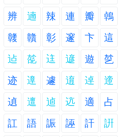
辨
遖
辣
連
瓣
鵫
竷
贛
彰
邃
卞
這
迠
旕
迬
遃
遊
乻
迹
遧
遽
逳
逴
遆
遉
邅
逌
迒
適
占
訌
語
誫
誣
訐
詽