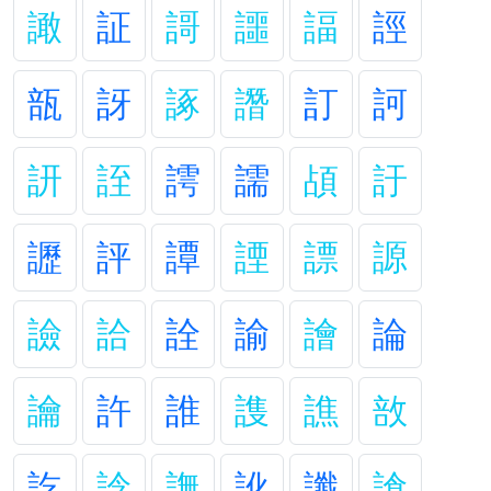
譀
証
謌
讍
諨
誙
瓿
訝
諑
譖
訂
訶
訮
誈
謣
譳
頕
訏
讈
評
譚
諲
謤
謜
譣
詥
詮
諭
譮
論
讑
許
誰
謢
譙
敨
訖
誝
譕
訛
讖
謒