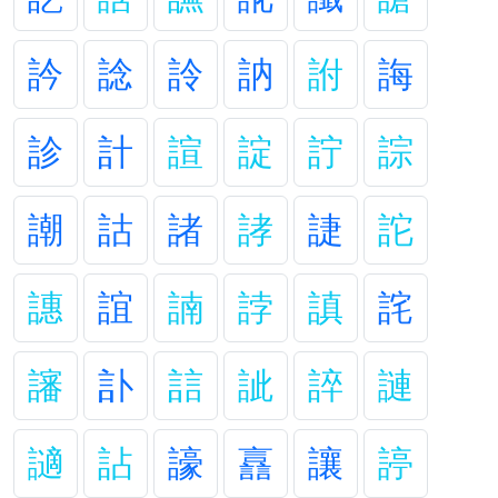
訡
諗
詅
訥
詂
誨
診
計
諠
諚
詝
誴
謿
詁
諸
誟
誱
詑
譓
誼
諵
誖
謓
詫
讅
訃
誩
訿
誶
謰
讁
詀
譹
譶
讓
諪