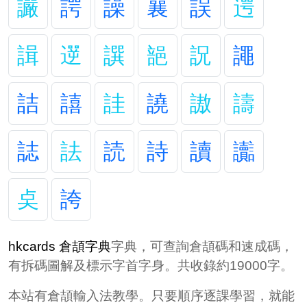
讝
諤
譟
襄
誤
遌
諿
遻
譔
郶
詋
譝
詰
譆
詿
譊
謸
譸
誌
詓
読
詩
讀
讟
奌
誇
hkcards 倉頡字典
字典，可查詢倉頡碼和速成碼，
有拆碼圖解及標示字首字身。共收錄約19000字。
本站有倉頡輸入法教學。只要順序逐課學習，就能