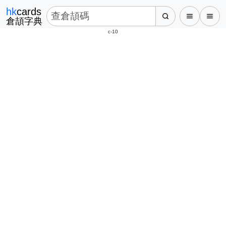
hk
cards
倉頡字典
c-10