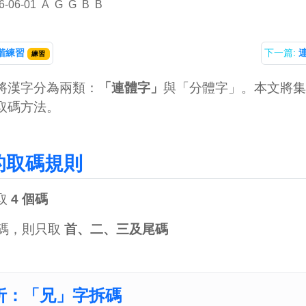
6-06-01
A
G
G
B
B
階練習
下一篇:
練習
將漢字分為兩類：
「連體字」
與「分體字」。本文將集
取碼方法。
的取碼規則
取
4 個碼
個碼，則只取
首、二、三及尾碼
析：「兄」字拆碼