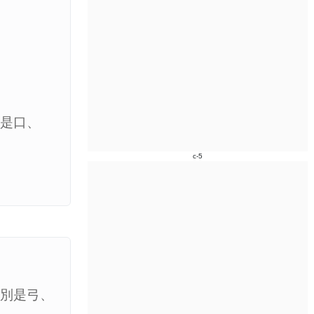
別是口、
c-5
分別是弓、