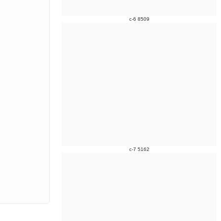
c-6 8509
。
c-7 5162