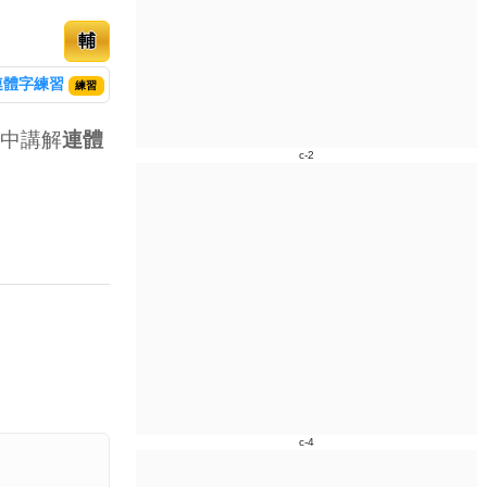
輔
連體字練習
練習
中講解
連體
c-2
c-4