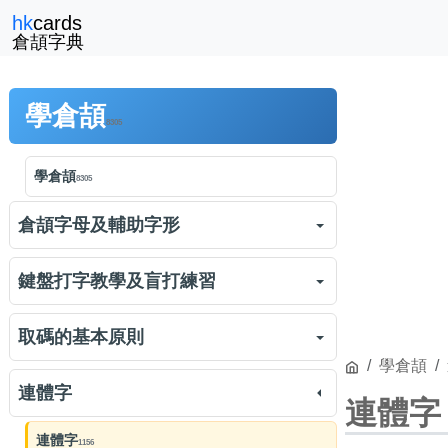
hk
cards
倉頡字典
學倉頡
8305
學倉頡
8305
倉頡字母及輔助字形
倉頡字母及輔助字形
3730
鍵盤打字教學及盲打練習
倉頡對字的切割
1527
鍵盤打字教學
1766
取碼的基本原則
倉頡字母「日月金木水火土」
學倉頡
2839
倉頡盲打練習
練習
19005
倉頡取碼的基本原則
2404
連體字
連體字
倉頡練習：日月金木水火土
練習
5844
倉頡初階練習
練習
5502
連體字
1156