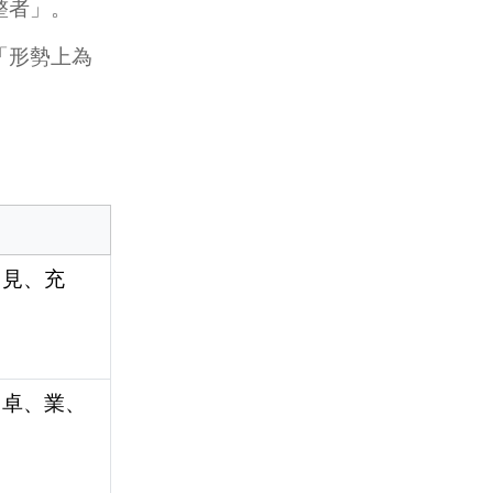
整者」。
「形勢上為
、見、充
、卓、業、