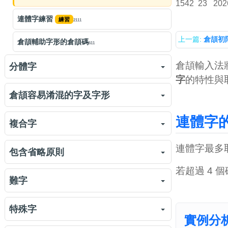
倉頡字母「竹戈十大中一弓」
1542
23
202
2189
連體字練習
練習
2111
倉頡練習：竹戈十大中一弓
練習
4874
上一篇:
倉頡初
倉頡輔助字形的倉頡碼
611
倉頡字母「人心手口」
1315
倉頡輸入法
分體字
倉頡練習：人心手口
練習
2446
字
的特性與
分體字
倉頡字母「尸廿山女田卜」
888
倉頡容易淆混的字及字形
1667
字首
倉頡練習：尸廿山女田卜
578
練習
2427
連體字
倉頡字形 vs 香港小學字形
557
複合字
字身
倉頡「難」鍵
677
1009
倉頡裏一些容易混淆的字形
1097
連體字最多
複合字
709
包含省略原則
分體字練習
練習
輸入倉頡字母所代表的字
1486
801
若超過 4 
複合字練習
練習
1112
包含省略原則
780
難字
特別字首
倉頡字母及輔助字形練習
699
練習
7280
包含省略原則練習 (1)
練習
370
特別字首練習
難字
練習
852
632
特殊字
實例分
包含省略原則練習 (2)
練習
474
容易錯的字首
難字練習
練習