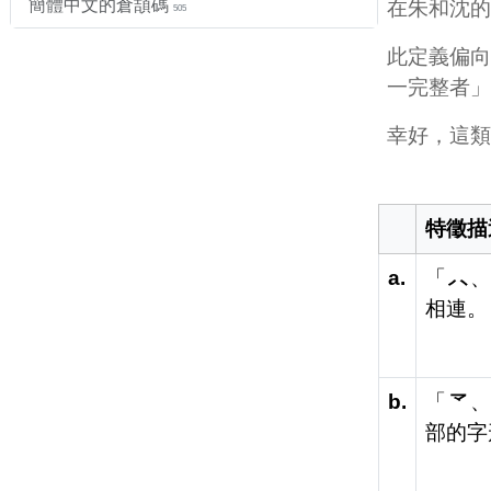
簡體中文的倉頡碼
在朱和沈的
505
此定義偏向
一完整者」
幸好，這類
特徵描
a.
「
相連。
b.
「
部的字