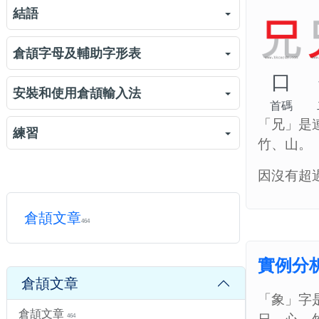
518
1032
特殊字
895
結語
容易錯的字首練習
練習
985
特殊字練習
練習
807
結語
382
倉頡字母及輔助字形表
口
下載倉頡字母及輔助字形表
5029
安裝和使用倉頡輸入法
首碼
「兄」是
三大主流作業系統的倉頡輸入法
421
練習
竹、山。
在 Win11 安裝「微軟倉頡」
2382
倉頡輸入法練習
練習
7029
因沒有超
在 Win11 使用「微軟倉頡」輸入中文
614
倉頡難拆字練習
練習
1324
倉頡文章
Android 的「Gboard 鍵盤」倉頡
464
700
iPhone, iPad & Mac 啟用原生的倉頡輸入法的
實例分
方法
1019
倉頡文章
「象」字
倉頡文章
464