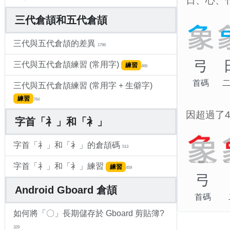
日、心、
三代倉頡和五代倉頡
三代與五代倉頡的差異
1796
弓
三代與五代倉頡練習 (常用字)
練習
466
首碼
三代與五代倉頡練習 (常用字 + 生僻字)
練習
764
因超過了
字首「礻」和「衤」
字首「礻」和「衤」的倉頡碼
513
字首「礻」和「衤」練習
練習
459
弓
Android Gboard 倉頡
首碼
如何將「〇」長期儲存於 Gboard 剪貼簿?
329