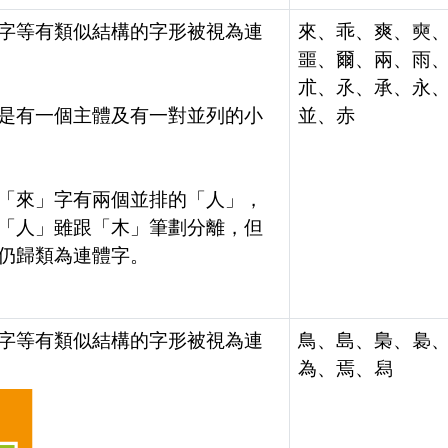
字等有類似結構的字形被視為連
來、乖、爽、奭
噩、爾、兩、雨
朮、氶、承、永
是有一個主體及有一對並列的小
並、赤
「來」字有兩個並排的「人」，
「人」雖跟「木」筆劃分離，但
仍歸類為連體字。
字等有類似結構的字形被視為連
鳥、島、梟、裊
為、焉、舄