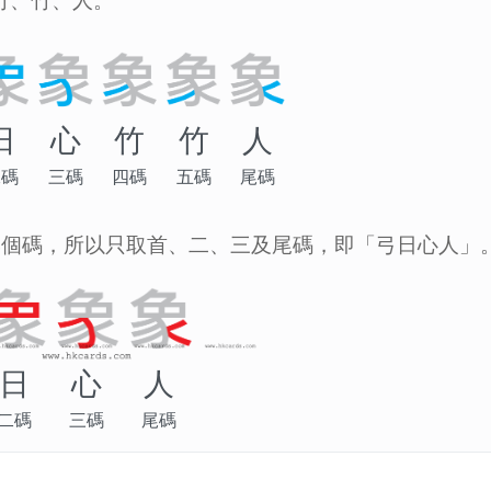
竹、竹、人。
日
心
竹
竹
人
二碼
三碼
四碼
五碼
尾碼
4個碼，所以只取首、二、三及尾碼，即「弓日心人」
日
心
人
二碼
三碼
尾碼