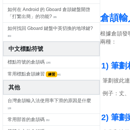
如何在 Android 的 Gboard 倉頡鍵盤開啓
倉頡輸
「打繁出簡」的功能?
395
如何找回 Gboard 鍵盤中英切換的地球鍵?
根據倉頡發
303
兩種：
中文標點符號
標點符號的倉頡碼
1) 筆
1265
常用標點倉頡練習
練習
441
筆劃彼此連
其他
例子：丈、
台灣倉頡輸入法使用率下滑的原因是什麼
128
2) 
常用部首的倉頡碼
353