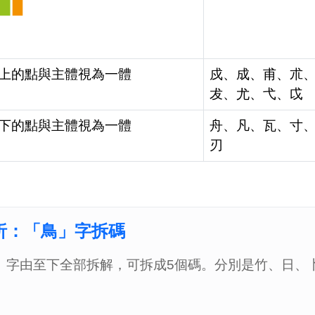
上的點與主體視為一體
戍、成、甫、朮
犮、尤、弋、戉
下的點與主體視為一體
舟、凡、瓦、寸
刃
析：「鳥」字拆碼
」字由至下全部拆解，可拆成5個碼。分別是竹、日、