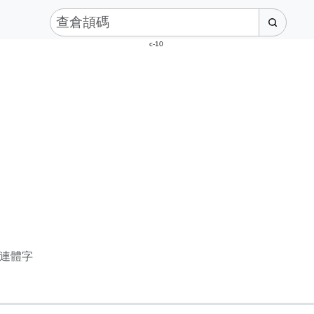
c-10
連體字