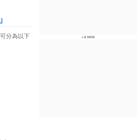
」
可分為以下
c-8 6608