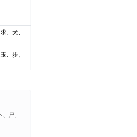
、求、犬、
、玉、步、
卜、尸、