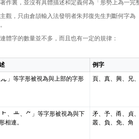
著作裏，並沒有具體描述和定義何為「形勢上為一完
主觀，只由倉頡輸入法發明者朱邦復先生判斷何字為
。
連體字的數量並不多，而且也有一定的規律：
述
例字
、
」等字形被視為與上部的字形
頁、真、興、兄
、
、
、⺈」等字形被視為與下
矛、予、甬、貞
形相連。
叢、負、免、角