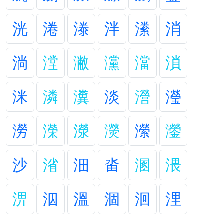
洸
淃
漛
泮
潫
消
淌
漟
潎
灙
澢
溑
洣
潾
瀵
淡
瀯
瀅
澇
濚
濴
濙
瀠
灐
沙
渻
沺
畓
溷
渨
淠
泅
溫
涸
洄
浬