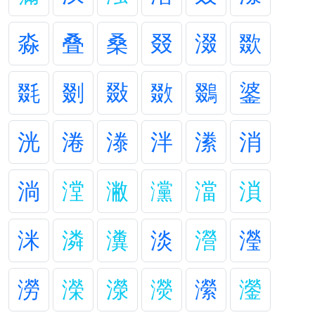
淼
叠
桑
叕
涰
欼
毲
剟
敠
敪
鵽
錃
洸
淃
漛
泮
潫
消
淌
漟
潎
灙
澢
溑
洣
潾
瀵
淡
瀯
瀅
澇
濚
濴
濙
瀠
灐