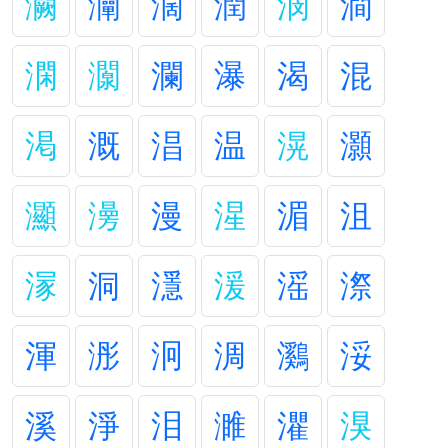
灍
灛
濶
潤
潣
澗
澖
灁
瀾
瀑
渴
混
渇
溉
淐
温
滉
灝
灦
澷
漫
湦
湄
沮
溕
洞
濦
湲
滛
漈
渾
浵
泂
淍
鸂
浽
溪
淨
泪
濉
灈
湨