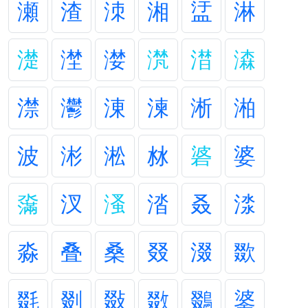
瀬
渣
洓
湘
盓
淋
濋
漜
漤
滼
澘
潹
澿
灪
涷
湅
淅
湐
波
涁
淞
沝
碆
婆
濷
汊
溞
涾
叒
渁
淼
叠
桑
叕
涰
欼
毲
剟
敠
敪
鵽
錃