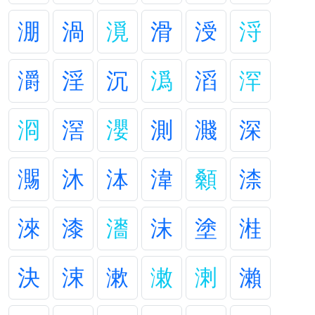
淜
渦
漞
滑
涭
浖
灂
淫
沉
潙
滔
浫
浻
滘
瀴
測
濺
深
瀃
沐
泍
湋
顙
渿
淶
漆
瀒
沫
塗
溎
決
涑
漱
潄
溂
瀨