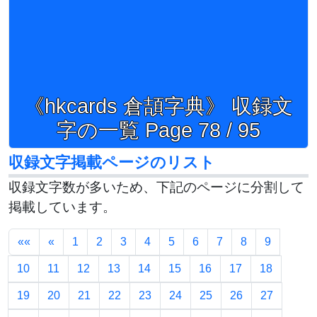
《hkcards 倉頡字典》 収録文
字の一覧 Page 78 / 95
収録文字掲載ページのリスト
収録文字数が多いため、下記のページに分割して
掲載しています。
««
«
1
2
3
4
5
6
7
8
9
10
11
12
13
14
15
16
17
18
19
20
21
22
23
24
25
26
27