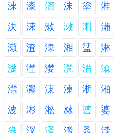
淶
漆
瀒
沫
塗
溎
決
涑
漱
潄
溂
瀨
瀬
渣
洓
湘
盓
淋
濋
漜
漤
滼
澘
潹
澿
灪
涷
湅
淅
湐
波
涁
淞
沝
碆
婆
濷
汊
溞
涾
叒
渁