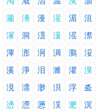
渇
溉
淐
温
滉
灝
灦
澷
漫
湦
湄
沮
溕
洞
濦
湲
滛
漈
渾
浵
泂
淍
鸂
浽
溪
淨
泪
濉
灈
湨
涀
濎
渺
浿
浮
泴
慂
懘
懣
渓
淝
溟