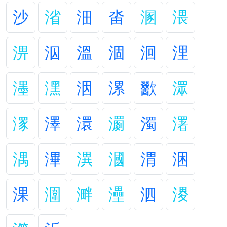
沙
渻
沺
畓
溷
渨
淠
泅
溫
涸
洄
浬
濹
潶
洇
漯
歠
潀
潈
澤
澴
瀱
濁
濖
湡
滭
潩
漍
渭
涃
淉
潿
溿
灅
泗
溭