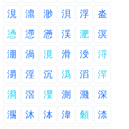
涀
濎
渺
浿
浮
泴
慂
懘
懣
渓
淝
溟
淜
渦
漞
滑
涭
浖
灂
淫
沉
潙
滔
浫
浻
滘
瀴
測
濺
深
瀃
沐
泍
湋
顙
渿