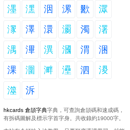
濹
潶
洇
漯
歠
潀
潈
澤
澴
瀱
濁
濖
湡
滭
潩
漍
渭
涃
淉
潿
溿
灅
泗
溭
澨
泝
hkcards 倉頡字典
字典，可查詢倉頡碼和速成碼，
有拆碼圖解及標示字首字身。共收錄約19000字。