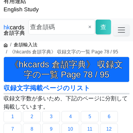
有用連結
English Study
×
查
hk
cards
倉頡字典
倉頡輸入法
《hkcards 倉頡字典》 収録文字の一覧 Page 78 / 95
《hkcards 倉頡字典》 収録文
字の一覧 Page 78 / 95
収録文字掲載ページのリスト
収録文字数が多いため、下記のページに分割して
掲載しています。
1
2
3
4
5
6
7
8
9
10
11
12